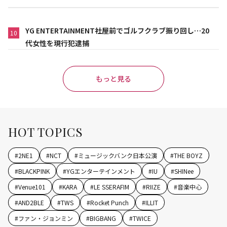
YG ENTERTAINMENT社屋前でゴルフクラブ振り回し…20
10
代女性を現行犯逮捕
もっと見る
HOT TOPICS
#
2NE1
#
NCT
#
ミュージックバンク日本公演
#
THE BOYZ
#
BLACKPINK
#
YGエンターテインメント
#
IU
#
SHINee
#
Venue101
#
KARA
#
LE SSERAFIM
#
RIIZE
#
音楽中心
#
AND2BLE
#
TWS
#
Rocket Punch
#
ILLIT
#
ファン・ジョンミン
#
BIGBANG
#
TWICE