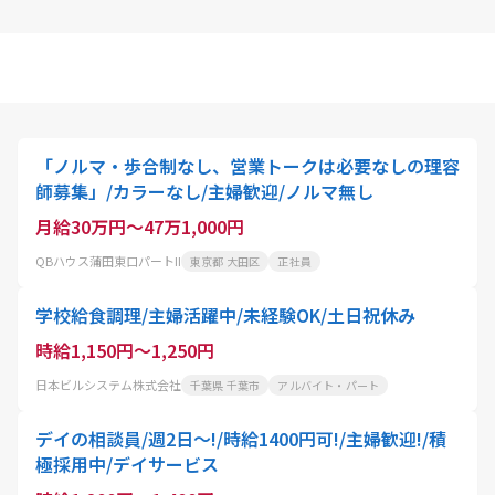
「ノルマ・歩合制なし、営業トークは必要なしの理容
師募集」/カラーなし/主婦歓迎/ノルマ無し
月給30万円～47万1,000円
QBハウス蒲田東口パートII
東京都 大田区
正社員
学校給食調理/主婦活躍中/未経験OK/土日祝休み
時給1,150円～1,250円
日本ビルシステム株式会社
千葉県 千葉市
アルバイト・パート
デイの相談員/週2日～!/時給1400円可!/主婦歓迎!/積
極採用中/デイサービス