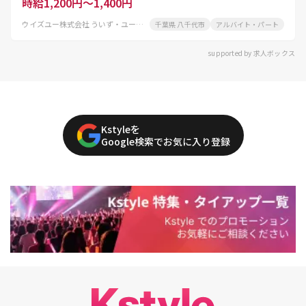
時給1,200円～1,400円
ウイズユー株式会社 ういず・ユー勝田台デイサロン
千葉県 八千代市
アルバイト・パート
supported by 求人ボックス
Kstyleを
Google検索でお気に入り登録