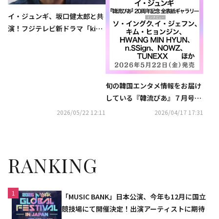
イ・ジュンギ、坂口健太郎と共
演！フジテレビ新ドラマ「kiDn
ap GAME」出演決定…アジアの
スター集結
旬の韓国エンタメ情報をお届け
している『韓流ぴあ』７月号
（5月22日発売）表紙に、イ・
2026/05/22 12:11
2026/04/17 17:31
ジュンギが過去最多10度目の登
場！
RANKING
1
「MUSIC BANK」日本公演、今年も12月に国立
競技場にて開催決定！出演アーティストに期待