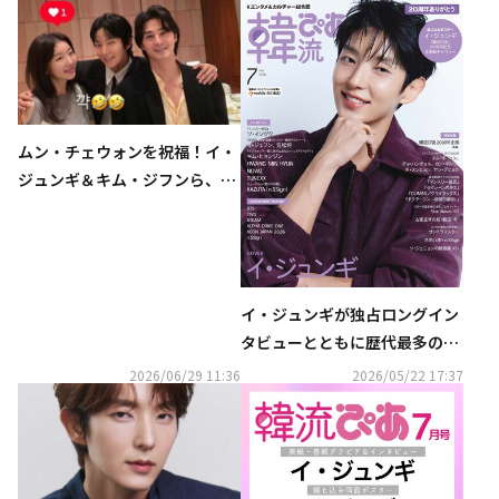
ムン・チェウォンを祝福！イ・
ジュンギ＆キム・ジフンら、ド
ラマ「悪の花」共演者が結婚式
に出席
イ・ジュンギが独占ロングイン
タビューとともに歴代最多の表
紙登場！ 『韓流ぴあ』７月号、
2026/06/29 11:36
2026/05/22 17:37
本日発売