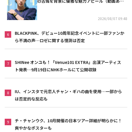
の古城を背景に優雅な魅力アピール（動画あ
り）
2026/08/07 09:48
BLACKPINK、デビュー10周年記念イベントに一部ファンか
6
ら不満の声…ロゼに関する憶測は否定
SHINee オンユも！「Venue101 EXTRA」出演アーティス
7
ト発表…9月19日にNHKホールにて公開収録
IU、インスタで元恋人チャン・ギハの曲を使用…一部から
8
は否定的な反応も
チ・チャンウク、10月開催の日本ツアー詳細が明らかに！
9
爽やかなポスターも