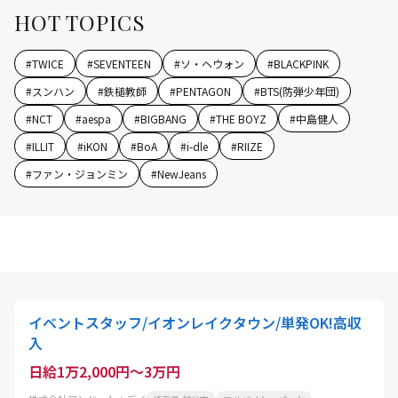
HOT TOPICS
#
TWICE
#
SEVENTEEN
#
ソ・ヘウォン
#
BLACKPINK
#
スンハン
#
鉄槌教師
#
PENTAGON
#
BTS(防弾少年団)
#
NCT
#
aespa
#
BIGBANG
#
THE BOYZ
#
中島健人
#
ILLIT
#
iKON
#
BoA
#
i-dle
#
RIIZE
#
ファン・ジョンミン
#
NewJeans
イベントスタッフ/イオンレイクタウン/単発OK!高収
入
日給1万2,000円～3万円