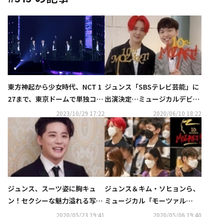
東方神起から少女時代、NCT 1
ジュンス「SBSテレビ芸能」に
27まで、東京ドームで単独コン
出演決定…ミュージカルデビュ
サートを成功させたアイドル
ー10周年のインタビューを電撃
2023/10/29 17:22
2020/06/10 18:22
は？
公開
ジュンス、スーツ姿に胸キュ
ジュンス＆キム・ソヒョンら、
ン！セクシーな魅力溢れる写真
ミュージカル「モーツァル
を公開
ト！」10周年記念公演の練習に
2020/05/23 19:41
2020/05/06 19:40