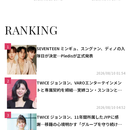
参加…和気あいあいとした雰囲
気
RANKING
1
SEVENTEEN ミンギュ、スングァン、ディノの入
隊日が決定…Pledisが正式発表
2026/08/10 01:54
2
TWICE ジョンヨン、VAROエンターテインメン
トと専属契約を締結…実姉コン・スンヨンと同
じ事務所（公式）
2026/08/10 04:52
3
TWICE ジョンヨン、11年間所属したJYPに感
謝…移籍の心境明かす「グループを守り続け