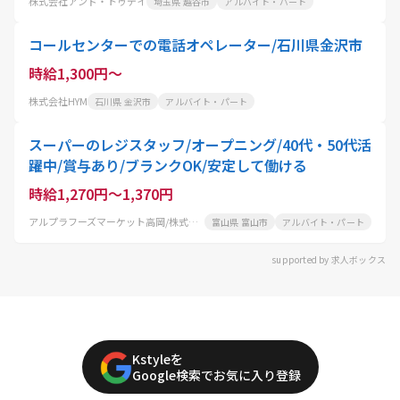
株式会社アンド・トゥデイ
埼玉県 越谷市
アルバイト・パート
コールセンターでの電話オペレーター/石川県金沢市
時給1,300円～
株式会社HYM
石川県 金沢市
アルバイト・パート
スーパーのレジスタッフ/オープニング/40代・50代活
躍中/賞与あり/ブランクOK/安定して働ける
時給1,270円～1,370円
アルプラフーズマーケット高岡/株式会社平和堂
富山県 富山市
アルバイト・パート
supported by 求人ボックス
Kstyleを
Google検索でお気に入り登録