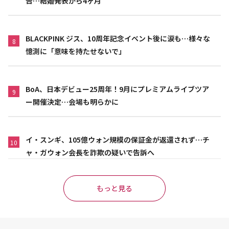
告…結婚発表から4ヶ月
BLACKPINK ジス、10周年記念イベント後に涙も…様々な
8
憶測に「意味を持たせないで」
BoA、日本デビュー25周年！9月にプレミアムライブツア
9
ー開催決定…会場も明らかに
イ・スンギ、105億ウォン規模の保証金が返還されず…チ
10
ャ・ガウォン会長を詐欺の疑いで告訴へ
もっと見る