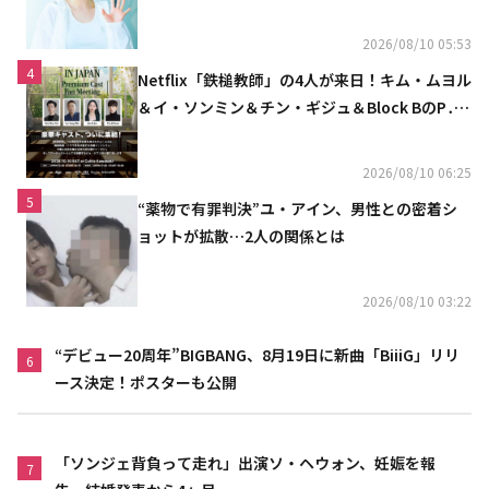
る」
2026/08/10 05:53
4
Netflix「鉄槌教師」の4人が来日！キム・ムヨル
＆イ・ソンミン＆チン・ギジュ＆Block BのP․
O、10月にスペシャルファンミーティング開催
決定
2026/08/10 06:25
5
“薬物で有罪判決”ユ・アイン、男性との密着シ
ョットが拡散…2人の関係とは
2026/08/10 03:22
“デビュー20周年”BIGBANG、8月19日に新曲「BiiiG」リリ
6
ース決定！ポスターも公開
「ソンジェ背負って走れ」出演ソ・ヘウォン、妊娠を報
7