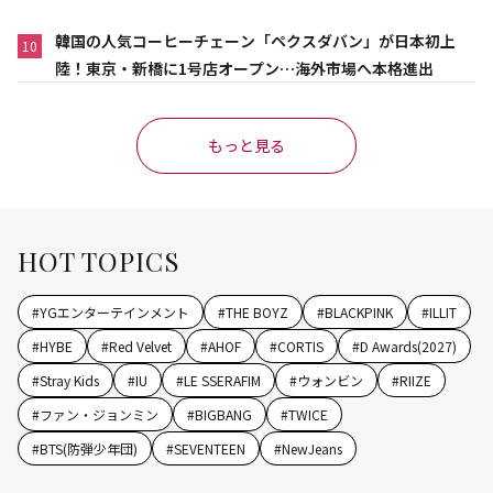
韓国の人気コーヒーチェーン「ペクスダバン」が日本初上
10
陸！東京・新橋に1号店オープン…海外市場へ本格進出
もっと見る
HOT TOPICS
#
YGエンターテインメント
#
THE BOYZ
#
BLACKPINK
#
ILLIT
#
HYBE
#
Red Velvet
#
AHOF
#
CORTIS
#
D Awards(2027)
#
Stray Kids
#
IU
#
LE SSERAFIM
#
ウォンビン
#
RIIZE
#
ファン・ジョンミン
#
BIGBANG
#
TWICE
#
BTS(防弾少年団)
#
SEVENTEEN
#
NewJeans