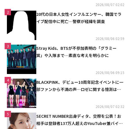
2026/08/07 02:02
2
20代の日本人女性インフルエンサー、韓国でラ
イブ配信中に死亡…警察が経緯を調査
2026/08/06 02:59
3
Stray Kids、BTSが不参加表明の「グラミー
賞」や入隊まで…素直な考えを明らかに
2026/08/06 09:15
4
BLACKPINK、デビュー10周年記念イベントに一
部ファンから不満の声…ロゼに関する憶測は否
定
2026/08/07 02:32
5
SECRET NUMBER出身ディタ、交際を公表！お
相手は登録者137万人超えのYouTuber兼バイオ