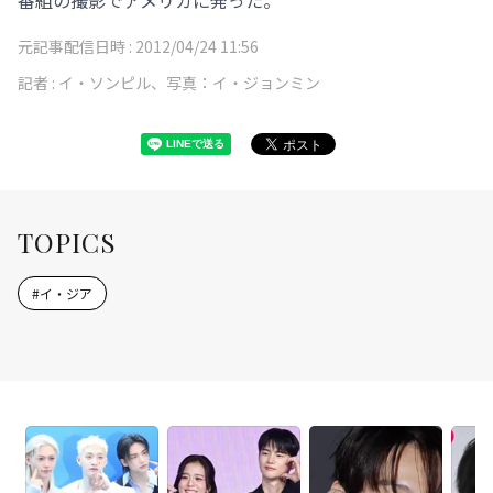
番組の撮影でアメリカに発った。
元記事配信日時 :
2012/04/24 11:56
記者 :
イ・ソンピル、写真：イ・ジョンミン
TOPICS
#
イ・ジア