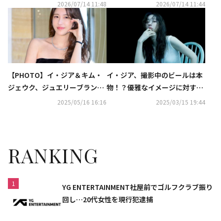
映画「ホープ」VIP試写会に出
リまで豪華集結！映画「ホー
2026/07/14 11:48
2026/07/14 11:44
席（動画あり）
プ」VIP試写会に出席
【PHOTO】イ・ジア＆キム・
イ・ジア、撮影中のビールは本
ジェウク、ジュエリーブランド
物！？優雅なイメージに対する
「GRAFF」イベントに出席
苦悩も明かす「一番大きな誤
2025/05/16 16:16
2025/03/15 19:44
解」
RANKING
1
YG ENTERTAINMENT社屋前でゴルフクラブ振り
回し…20代女性を現行犯逮捕