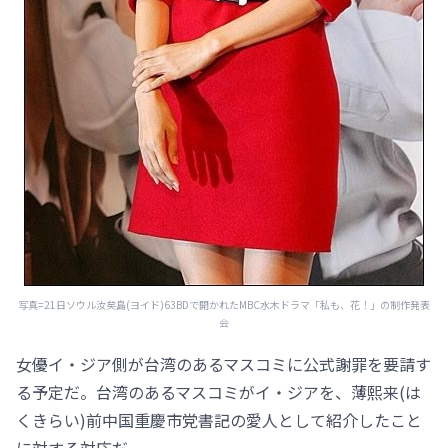
写真=21日ソウル汝矣島(ヨイド)63BDで開かれたMBC水木ドラマ「私も、花！」の制作発表
会
女優イ・ジア側が台湾のあるマスコミに公式謝罪を要請す
る予定だ。台湾のあるマスコミがイ・ジアを、薄熙来(は
くきらい)前中国重慶市党書記の愛人として紹介したこと