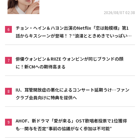
リニスト
2026/08/07 02:38
チョン・ヘイン＆ハヨン出演のNetflix「恋は飴模様」第1
6
話からキスシーンが登場！？“浪漫とときめきでいっぱいの
作品”
俳優ウォンビン＆RIIZE ウォンビンが同じブランドの顔
7
に！新CMへの期待高まる
IU、耳管開放症の悪化によるコンサート延期うけ…ファン
8
クラブ会員向けに特典を提供へ
AHOF、新ドラマ「愛が来る」OST歌唱者投票で1位獲得
9
も…関与を否定“事前の協議がなく参加は不可能”