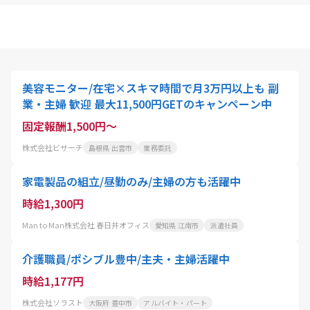
美容モニター/在宅×スキマ時間で月3万円以上も 副
業・主婦 歓迎 最大11,500円GETのキャンペーン中
固定報酬1,500円～
株式会社ビサーチ
島根県 出雲市
業務委託
家電製品の組立/昼勤のみ/主婦の方も活躍中
時給1,300円
Man to Man株式会社 春日井オフィス
愛知県 江南市
派遣社員
介護職員/ポシブル豊中/主夫・主婦活躍中
時給1,177円
株式会社ソラスト
大阪府 豊中市
アルバイト・パート