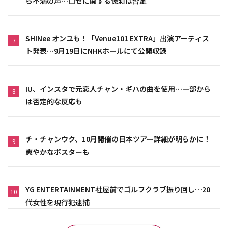
ら不満の声…ロゼに関する憶測は否定
SHINee オンユも！「Venue101 EXTRA」出演アーティス
7
ト発表…9月19日にNHKホールにて公開収録
IU、インスタで元恋人チャン・ギハの曲を使用…一部から
8
は否定的な反応も
チ・チャンウク、10月開催の日本ツアー詳細が明らかに！
9
爽やかなポスターも
YG ENTERTAINMENT社屋前でゴルフクラブ振り回し…20
10
代女性を現行犯逮捕