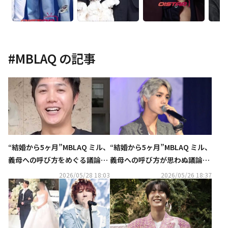
#
MBLAQ
の記事
“結婚から5ヶ月”MBLAQ ミル、
“結婚から5ヶ月”MBLAQ ミル、
義母への呼び方をめぐる議論を
義母への呼び方が思わぬ議論
謝罪「反省している」（動画あ
に…ネットユーザーからは賛否
2026/05/28 18:03
2026/05/26 18:37
り）
両論