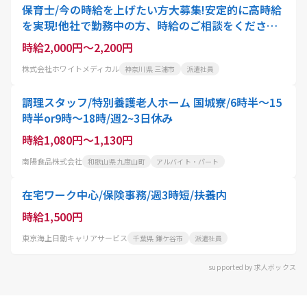
保育士/今の時給を上げたい方大募集!安定的に高時給
を実現!他社で勤務中の方、時給のご相談をください!/
副業OK/扶養内OK
時給2,000円～2,200円
株式会社ホワイトメディカル
神奈川県 三浦市
派遣社員
調理スタッフ/特別養護老人ホーム 国城寮/6時半～15
時半or9時～18時/週2~3日休み
時給1,080円～1,130円
南陽食品株式会社
和歌山県 九度山町
アルバイト・パート
在宅ワーク中心/保険事務/週3時短/扶養内
時給1,500円
東京海上日動キャリアサービス
千葉県 鎌ケ谷市
派遣社員
supported by 求人ボックス