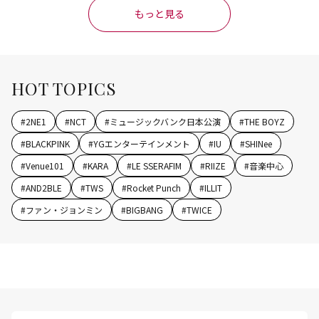
もっと見る
HOT TOPICS
#
2NE1
#
NCT
#
ミュージックバンク日本公演
#
THE BOYZ
#
BLACKPINK
#
YGエンターテインメント
#
IU
#
SHINee
#
Venue101
#
KARA
#
LE SSERAFIM
#
RIIZE
#
音楽中心
#
AND2BLE
#
TWS
#
Rocket Punch
#
ILLIT
#
ファン・ジョンミン
#
BIGBANG
#
TWICE