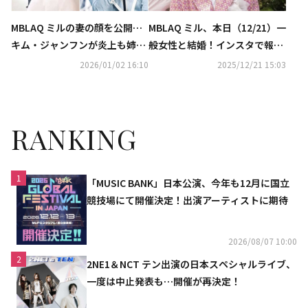
MBLAQ ミルの妻の顔を公開…
MBLAQ ミル、本日（12/21）一
キム・ジャンフンが炎上も姉
般女性と結婚！インスタで報告
コ・ウナが釈明「結婚式は非公
「誠実に生きていく」
2026/01/02 16:10
2025/12/21 15:03
開ではなかった」（動画あり）
RANKING
1
「MUSIC BANK」日本公演、今年も12月に国立
競技場にて開催決定！出演アーティストに期待
2026/08/07 10:00
2
2NE1＆NCT テン出演の日本スペシャルライブ、
一度は中止発表も…開催が再決定！