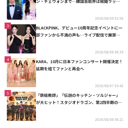
ン・チェウォンまで…韓国芸能界は結婚ラッシ
ュ
2026/08/09 02:56
3
BLACKPINK、デビュー10周年記念イベントに一
部ファンから不満の声も…ライブ配信で謝罪
「コミュニケーション不足だった」
2026/08/08 08:39
4
KARA、10月に日本ファンコンサート開催決定！
延期を経てファンと再会へ
2026/08/07 03:42
5
「鉄槌教師」「伝説のキッチン・ソルジャー」
が大ヒット！スタジオドラゴン、第2四半期の売
上高が黒字に
2026/08/08 06:21