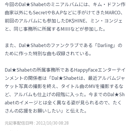
今回のDal★Shabetのミニアルバムには、キム・ドフン作
曲家以外にもSecretやB.A.Pなどに手がけてきたMARCO、
前回のアルバムにも参加したDK$HINE、ミン・ヨンジェ
と、同じ事務所に所属するMIIIIなどが参加した。
また、Dal★Shabetのファンクラブである「Darling」の
ために作った特別な曲も収録されている。
Dal★Shabetの所属事務所であるHappyFaceエンターテイ
ンメントの関係者は「Dal★Shabetは、最近アルバムジャ
ケット写真の撮影を終え、タイトル曲のMVを撮影するな
ど、アルバムも仕上げの段階に入った。今までのDal★Sh
abetのイメージとは全く異なる姿が見られるので、たく
さんの応援をお願いしたい」と伝えた。
元記事配信日時 :
2012/10/30 08:28