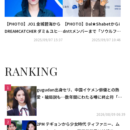
【PHOTO】JO1 金城碧海から
【PHOTO】Dal★Shabetからi
DREAMCATCHER ダミ＆ユヒョ
dnttメンバーまで「ソウルファ
ンまで「ソウルファッションウ
ッションウィーク」に出席
2025/09/07 15:37
2025/09/07 10:46
ィーク」に出席
RANKING
1
gugudan出身セリ、中国イケメン俳優との熱
愛・破局説も…数年間にわたる噂に終止符「邪
魔しないで」
2026/08/09 06:39
2
2PM テギョンから少女時代 ティファニー、ム