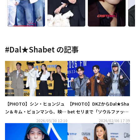
#
Dal★Shabet
の記事
【PHOTO】シン・ヒョンジュ
【PHOTO】DKZからDal★Sha
ン＆キム・ビョンマンら、映画
bet セリまで「ソウルファッシ
「懸賞手配」メディア配給試写
ョンウィーク」に出席
2026/05/30 12:10
2026/02/06 17:39
会に出席