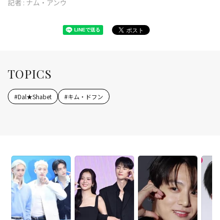
記者 :
ナム・アンウ
TOPICS
#
Dal★Shabet
#
キム・ドフン