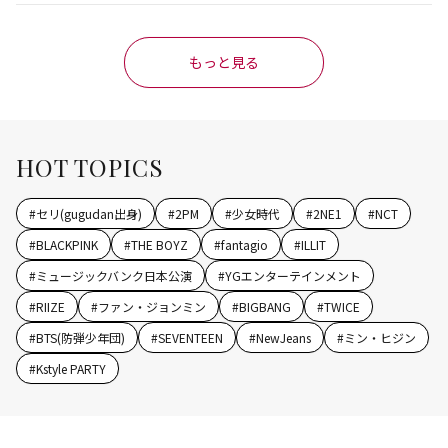
もっと見る
HOT TOPICS
#
セリ(gugudan出身)
#
2PM
#
少女時代
#
2NE1
#
NCT
#
BLACKPINK
#
THE BOYZ
#
fantagio
#
ILLIT
#
ミュージックバンク日本公演
#
YGエンターテインメント
#
RIIZE
#
ファン・ジョンミン
#
BIGBANG
#
TWICE
#
BTS(防弾少年団)
#
SEVENTEEN
#
NewJeans
#
ミン・ヒジン
#
Kstyle PARTY