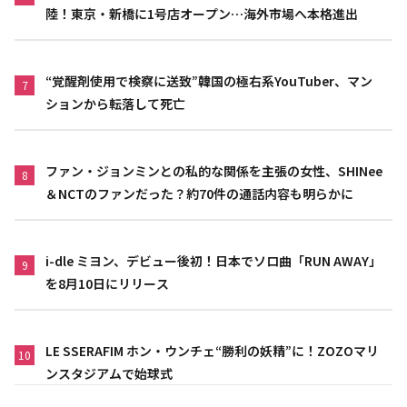
陸！東京・新橋に1号店オープン…海外市場へ本格進出
“覚醒剤使用で検察に送致”韓国の極右系YouTuber、マン
7
ションから転落して死亡
ファン・ジョンミンとの私的な関係を主張の女性、SHINee
8
＆NCTのファンだった？約70件の通話内容も明らかに
i-dle ミヨン、デビュー後初！日本でソロ曲「RUN AWAY」
9
を8月10日にリリース
LE SSERAFIM ホン・ウンチェ“勝利の妖精”に！ZOZOマリ
10
ンスタジアムで始球式