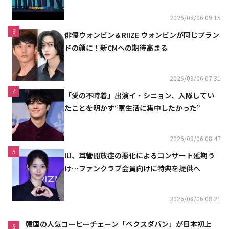
2026/08/06 09:15
3
俳優ウォンビン＆RIIZE ウォンビンが同じブラン
ドの顔に！新CMへの期待高まる
2026/08/06 07:31
4
「愛の不時着」出演イ・シニョン、入隊してい
たことを明かす“軍生活に集中したかった”
2026/08/06 08:47
5
IU、耳管開放症の悪化によるコンサート延期う
け…ファンクラブ会員向けに特典を提供へ
2026/08/06 08:21
韓国の人気コーヒーチェーン「ペクスダバン」が日本初上
6