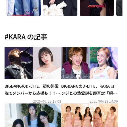
#
KARA
の記事
BIGBANGのD-LITE、初の熱愛
BIGBANGのD-LITE、KARA ヨ
説でメンバーから応援も！？KA
ンジとの熱愛説を即否定「親し
RA ヨンジとの“密着写真”の真
い同僚」
2026/06/28 17:02
2026/06/22 14:30
相語る（動画あり）