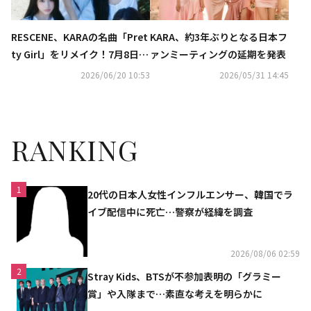
RESCENE、KARAの名曲「Pret
KARA、約3年ぶりとなる日本フ
ty Girl」をリメイク！7月8日リ
ァンミーティングの延期を発表
リース
2026/06/20 10:53
2026/05/31 14:45
RANKING
1
20代の日本人女性インフルエンサー、韓国でラ
イブ配信中に死亡…警察が経緯を調査
2026/08/06 02:59
2
Stray Kids、BTSが不参加表明の「グラミー
賞」や入隊まで…素直な考えを明らかに