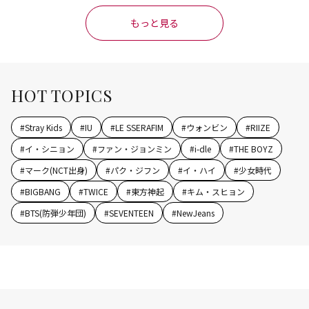
もっと見る
HOT TOPICS
#
Stray Kids
#
IU
#
LE SSERAFIM
#
ウォンビン
#
RIIZE
#
イ・シニョン
#
ファン・ジョンミン
#
i-dle
#
THE BOYZ
#
マーク(NCT出身)
#
パク・ジフン
#
イ・ハイ
#
少女時代
#
BIGBANG
#
TWICE
#
東方神起
#
キム・スヒョン
#
BTS(防弾少年団)
#
SEVENTEEN
#
NewJeans