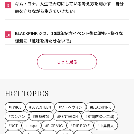
キム・ヨナ、人生で大切にしている考え方を明かす「自分
9
軸を守りながら生きていきたい」
BLACKPINK ジス、10周年記念イベント後に涙も…様々な
10
憶測に「意味を持たせないで」
もっと見る
HOT TOPICS
#
TWICE
#
SEVENTEEN
#
ソ・ヘウォン
#
BLACKPINK
#
スンハン
#
鉄槌教師
#
PENTAGON
#
BTS(防弾少年団)
#
NCT
#
aespa
#
BIGBANG
#
THE BOYZ
#
中島健人