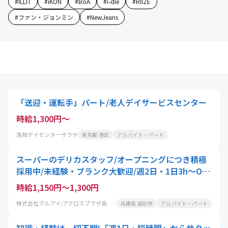
#
ILLIT
#
iKON
#
BoA
#
i-dle
#
RIIZE
#
ファン・ジョンミン
#
NewJeans
「送迎・運転手」パート/老人デイサービスセンター
時給1,300円～
洛和デイセンターサラサ
東京都 港区
アルバイト・パート
スーパーのデリカスタッフ/オープニングにつき積極
採用中/未経験・ブランク大歓迎/週2日・1日3h～OK/
土日は時給50円UP/正社員登用制度多数
時給1,150円～1,300円
株式会社マルアイ/アクロスプラザ高砂店
兵庫県 高砂市
アルバイト・パート