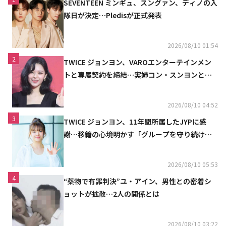
SEVENTEEN ミンギュ、スングァン、ディノの入
隊日が決定…Pledisが正式発表
2026/08/10 01:54
2
TWICE ジョンヨン、VAROエンターテインメン
トと専属契約を締結…実姉コン・スンヨンと同
じ事務所（公式）
2026/08/10 04:52
3
TWICE ジョンヨン、11年間所属したJYPに感
謝…移籍の心境明かす「グループを守り続け
る」
2026/08/10 05:53
4
“薬物で有罪判決”ユ・アイン、男性との密着シ
ョットが拡散…2人の関係とは
2026/08/10 03:22