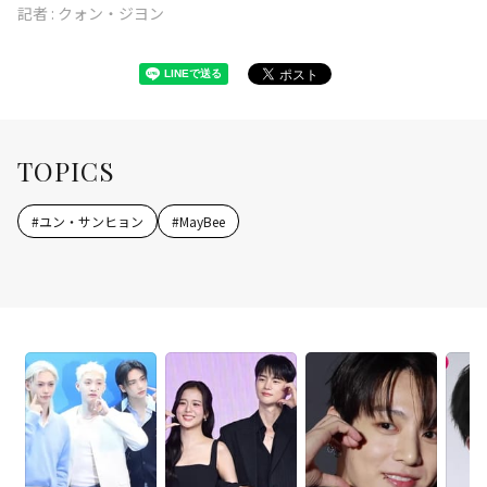
記者 :
クォン・ジヨン
TOPICS
#
ユン・サンヒョン
#
MayBee