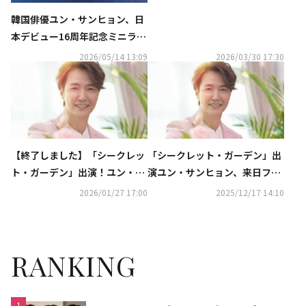
韓国俳優ユン・サンヒョン、日
本デビュー16周年記念ミニライ
ブ開催決定！ドラマOSTの名曲
2026/05/14 13:09
2026/03/30 17:30
披露＆お見送り握手会も
【終了しました】「シークレッ
「シークレット・ガーデン」出
ト・ガーデン」出演！ユン・サ
演ユン・サンヒョン、来日ファ
ンヒョン、2月東京・大阪公演
ンミが決定！2026年2月に東京
2026/01/27 17:00
2025/12/17 14:10
に各2組4名様をご招待
＆大阪で開催
RANKING
1