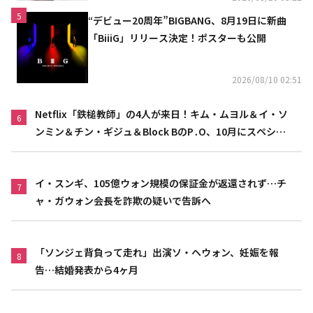
5
“デビュー20周年”BIGBANG、8月19日に新曲
「BiiiG」リリース決定！ポスターも公開
2026/08/10 02:51
Netflix「鉄槌教師」の4人が来日！キム・ムヨル＆イ・ソ
6
ンミン＆チン・ギジュ＆Block BのP․O、10月にスペシャ
ルファンミーティング開催決定
イ・スンギ、105億ウォン規模の保証金が返還されず…チ
7
ャ・ガウォン会長を詐欺の疑いで告訴へ
「ソンジェ背負って走れ」出演ソ・ヘウォン、妊娠を報
8
告…結婚発表から4ヶ月