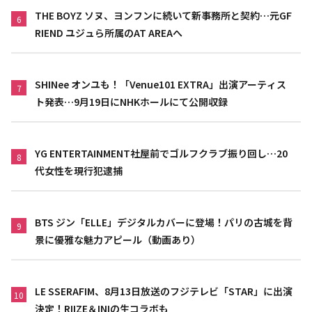
THE BOYZ ソヌ、ヨンフンに続いて新事務所と契約…元GF
6
RIEND ユジュら所属のAT AREAへ
SHINee オンユも！「Venue101 EXTRA」出演アーティス
7
ト発表…9月19日にNHKホールにて公開収録
YG ENTERTAINMENT社屋前でゴルフクラブ振り回し…20
8
代女性を現行犯逮捕
BTS ジン「ELLE」デジタルカバーに登場！パリの古城を背
9
景に優雅な魅力アピール（動画あり）
LE SSERAFIM、8月13日放送のフジテレビ「STAR」に出演
10
決定！RIIZE＆INIの生コラボも