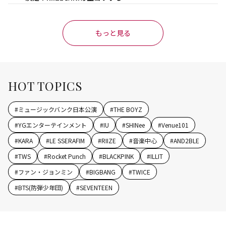
もっと見る
HOT TOPICS
#
ミュージックバンク日本公演
#
THE BOYZ
#
YGエンターテインメント
#
IU
#
SHINee
#
Venue101
#
KARA
#
LE SSERAFIM
#
RIIZE
#
音楽中心
#
AND2BLE
#
TWS
#
Rocket Punch
#
BLACKPINK
#
ILLIT
#
ファン・ジョンミン
#
BIGBANG
#
TWICE
#
BTS(防弾少年団)
#
SEVENTEEN