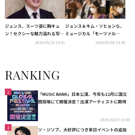
ジュンス、スーツ姿に胸キュ
ジュンス＆キム・ソヒョンら、
ン！セクシーな魅力溢れる写真
ミュージカル「モーツァル
を公開
ト！」10周年記念公演の練習に
2020/05/23 19:41
2020/05/06 19:40
参加…和気あいあいとした雰囲
気
RANKING
1
「MUSIC BANK」日本公演、今年も12月に国立
競技場にて開催決定！出演アーティストに期待
2026/08/07 10:00
2
ソ・ジソブ、大好評につき来日イベントの追加