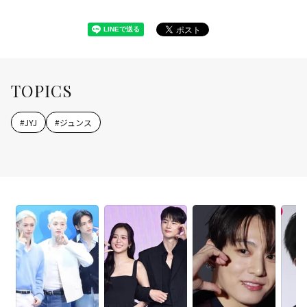
TOPICS
#
JYJ
#
ジュンス