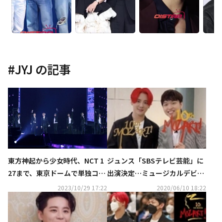
#
JYJ
の記事
東方神起から少女時代、NCT 1
ジュンス「SBSテレビ芸能」に
27まで、東京ドームで単独コン
出演決定…ミュージカルデビュ
サートを成功させたアイドル
ー10周年のインタビューを電撃
2023/10/29 17:22
2020/06/10 18:22
は？
公開