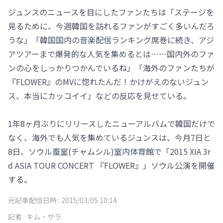
ジュンスのニュースを目にしたファンたちは「ステージを
見るために、今週韓国を訪れるファンがすごく多いんだろ
うな」「韓国国内の音楽配信ランキング席巻に続き、アジ
アツアーまで爆発的な人気を集めるとは……国内外のファ
ンの心をしっかりつかんでいるね」「海外のファンたちが
『FLOWER』のMVに惚れたんだ！かけがえのないジュン
ス、本当にカッコイイ」などの反応を見せている。
1年8ヶ月ぶりにリリースしたニューアルバムで韓国だけで
なく、海外でも人気を集めているジュンスは、今月7日と
8日、ソウル蚕室(チャムシル)室内体育館で「2015 XIA 3r
d ASIA TOUR CONCERT 『FLOWER』」ソウル公演を開催
する。
元記事配信日時 :
2015/03/05 10:14
記者 :
キム・サラ