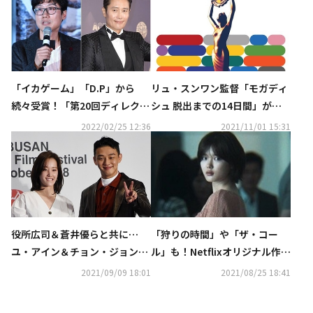
リュ・スンワン監督「モガディ
「イカゲーム」「D.P」から
シュ 脱出までの14日間」が最
続々受賞！「第20回ディレクタ
多部門にノミネート…「第42回
ーズ・カット・アワード」韓国
2022/02/25 12:36
2021/11/01 15:31
青龍映画賞」の候補作を公開
映画監督が選んだ最高の俳優＆
作品は（総合）
役所広司＆蒼井優らと共に…
「狩りの時間」や「ザ・コー
ユ・アイン＆チョン・ジョンソ
ル」も！Netflixオリジナル作品
「第15回アジア・フィルム・ア
が韓国80ヶ所の映画館で上映決
2021/09/09 18:01
2021/08/25 18:41
ワード」男女主演賞にノミネー
定
ト