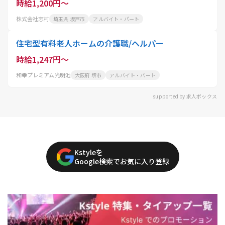
時給1,200円～
株式会社志村
埼玉県 坂戸市
アルバイト・パート
住宅型有料老人ホームの介護職/ヘルパー
時給1,247円～
和幸プレミアム光明池
大阪府 堺市
アルバイト・パート
supported by 求人ボックス
Kstyleを
Google検索でお気に入り登録