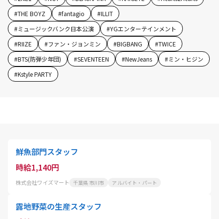
#
THE BOYZ
#
fantagio
#
ILLIT
#
ミュージックバンク日本公演
#
YGエンターテインメント
#
RIIZE
#
ファン・ジョンミン
#
BIGBANG
#
TWICE
#
BTS(防弾少年団)
#
SEVENTEEN
#
NewJeans
#
ミン・ヒジン
#
Kstyle PARTY
鮮魚部門スタッフ
時給1,140円
株式会社ワイズマート
千葉県 市川市
アルバイト・パート
露地野菜の生産スタッフ