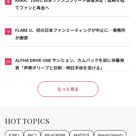
8
てファンと再会へ
FLARE U、初の日本ファンミーティングが中止に…事務所
9
が謝罪
ALPHA DRIVE ONE サンヒョン、カムバックを前に休養発
10
表「声帯ポリープと診断…明日手術を受ける」
もっと見る
HOT TOPICS
#
2NE1
#
NCT
#
BLACKPINK
#
KATSEYE
#
Hearts2Hearts