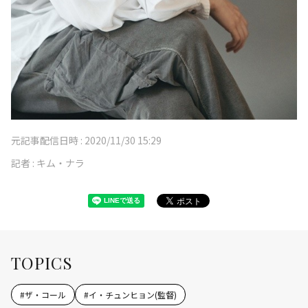
元記事配信日時 :
2020/11/30 15:29
記者 :
キム・ナラ
TOPICS
#
ザ・コール
#
イ・チュンヒョン(監督)