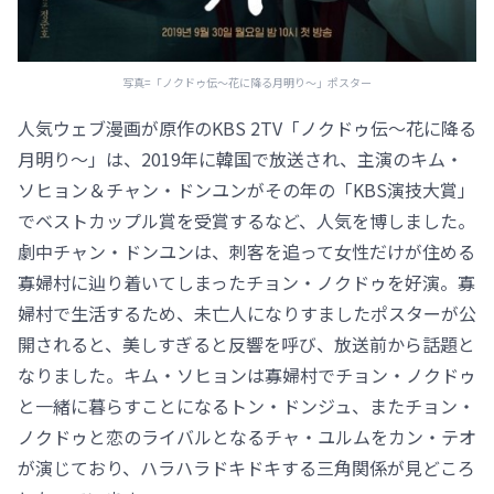
写真=「ノクドゥ伝～花に降る月明り～」ポスター
人気ウェブ漫画が原作のKBS 2TV「ノクドゥ伝～花に降る
月明り～」は、2019年に韓国で放送され、主演のキム・
ソヒョン＆チャン・ドンユンがその年の「KBS演技大賞」
でベストカップル賞を受賞するなど、人気を博しました。
劇中チャン・ドンユンは、刺客を追って女性だけが住める
寡婦村に辿り着いてしまったチョン・ノクドゥを好演。寡
婦村で生活するため、未亡人になりすましたポスターが公
開されると、美しすぎると反響を呼び、放送前から話題と
なりました。キム・ソヒョンは寡婦村でチョン・ノクドゥ
と一緒に暮らすことになるトン・ドンジュ、またチョン・
ノクドゥと恋のライバルとなるチャ・ユルムをカン・テオ
が演じており、ハラハラドキドキする三角関係が見どころ