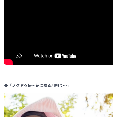
◆「ノクドゥ伝～花に降る月明り～」