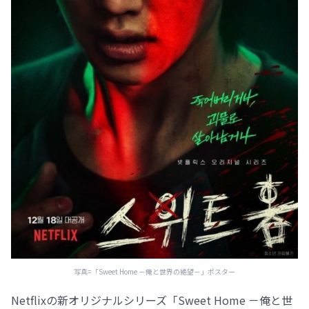
写真=「Sweet Home －俺と世界の絶望－」ポスター
Netflixの新オリジナルシリーズ「Sweet Home －俺と世