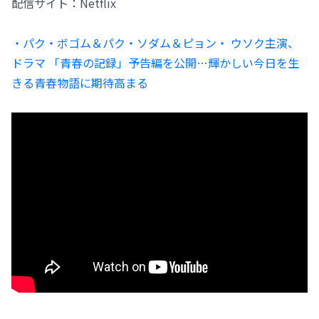
配信サイト：Netflix
・パク・ボゴム＆パク・ソダム＆ピョン・ ウソク主演、
ドラマ 「青春の記録」予告編を公開…輝かしい今日を生
きる青春物語に期待高まる