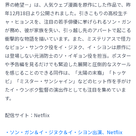
界の絶望－」は、人気ウェブ漫画を原作にした作品で、昨
年12月18日より公開されました。引きこもりの高校生チ
ャ・ヒョンスを、注目の若手俳優に挙げられるソン・ガン
が務め、彼が家族を失い、引っ越し先のアパートで起こる
衝撃的な物語を描いています。また、ミステリアスで怪力
なピョン・サンウク役をイ・ジヌク、イ・シヨンは原作に
は登場しない元消防士のソ・イギョン役を担当。ポスター
や予告編を見るだけでも緊迫した展開と圧倒的なスケール
を感じることのできる同作は、「太陽の末裔」「トッケ
ビ」「ミスター・サンシャイン」などのヒット作を手がけ
たイ・ウンボク監督の演出作としても注目を集めていま
す。
配信サイト：Netflix
・ソン・ガン＆イ・ジヌク＆イ・シヨン出演、Netflix