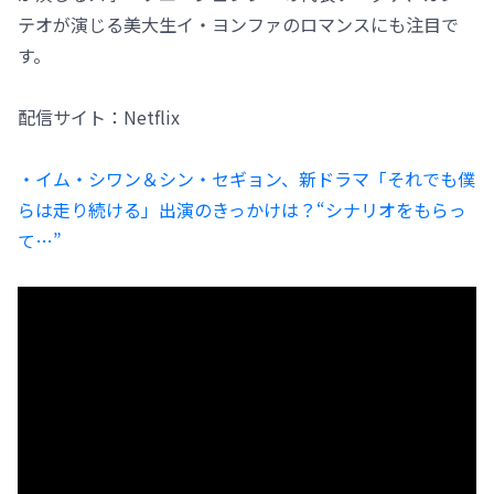
テオが演じる美大生イ・ヨンファのロマンスにも注目で
す。
配信サイト：Netflix
・イム・シワン＆シン・セギョン、新ドラマ「それでも僕
らは走り続ける」出演のきっかけは？“シナリオをもらっ
て…”