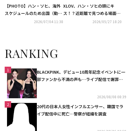
【PHOTO】ハン・ソヒ、海外
XLOV、ハン・ソヒの頭にキ
スケジュールのため出国（動画
ス！？近距離で見つめる場面
あり）
も…タイトル曲「SERVE」MV
2026/07/04 11:38
2026/05/27 18:20
公開
RANKING
1
BLACKPINK、デビュー10周年記念イベントに一
部ファンから不満の声も…ライブ配信で謝罪
「コミュニケーション不足だった」
2026/08/08 08:39
2
20代の日本人女性インフルエンサー、韓国でラ
イブ配信中に死亡…警察が経緯を調査