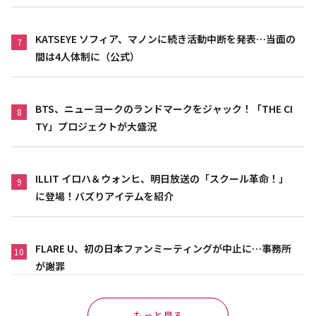
KATSEYE ソフィア、マノンに続き活動中断を発表…当面の
7
間は4人体制に（公式）
BTS、ニューヨークのランドマークをジャック！「THE CI
8
TY」プロジェクトが大盛況
ILLIT イロハ＆ウォンヒ、明日放送の「スクール革命！」
9
に登場！バズりアイテムを紹介
FLARE U、初の日本ファンミーティングが中止に…事務所
10
が謝罪
もっと見る