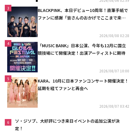
2026/08/06 02:59
3
BLACKPINK、本日デビュー10周年！直筆手紙で
ファンに感謝「皆さんのおかげでここまで来ら
れた」
2026/08/08 02:28
4
「MUSIC BANK」日本公演、今年も12月に国立
競技場にて開催決定！出演アーティストに期待
2026/08/07 10:00
5
KARA、10月に日本ファンコンサート開催決定！
延期を経てファンと再会へ
2026/08/07 03:42
ソ・ジソブ、大好評につき来日イベントの追加公演が決
6
定！