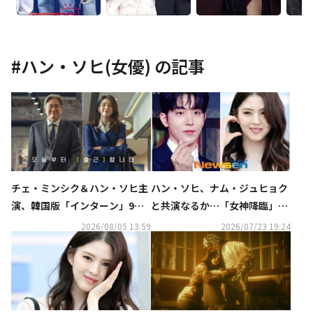
#
ハン・ソヒ(女優)
の記事
チェ・ミンシク＆ハン・ソヒ主
ハン・ソヒ、ナム・ジュヒョク
演、韓国版「インターン」9月1
と共演なるか…「女神降臨」脚
6日に公開！ポスター＆予告編
本家の新ドラマ「ハートビー
2026/08/05 13:59
2026/07/23 19:24
が解禁
ト」への出演を検討中