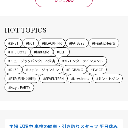
HOT TOPICS
#
2NE1
#
NCT
#
BLACKPINK
#
KATSEYE
#
Hearts2Hearts
#
THE BOYZ
#
fantagio
#
ILLIT
#
ミュージックバンク日本公演
#
YGエンターテインメント
#
RIIZE
#
ファン・ジョンミン
#
BIGBANG
#
TWICE
#
BTS(防弾少年団)
#
SEVENTEEN
#
NewJeans
#
ミン・ヒジン
#
Kstyle PARTY
主婦 活躍中 車検の納車・引き取りスタッフ 平日休み