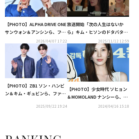
【PHOTO】ALPHA DRIVE ONE
放送開始「次の人生はないか
サンウォン＆アンシンら、ファ
ら」キム・ヒソンのドタバタ生
ッションブランド「MISS GEE C
活に注目【ネタバレあり】
2026/04/07 17:22
2025/11/12 12:59
OLLECTION」のイベントに出
席
【PHOTO】ZB1 ソン・ハンビ
【PHOTO】少女時代 ソヒョン
ン＆キム・ギュビンら、ファッ
＆MOMOLAND ナンシーら、映
ションブランド「MISS GEE CO
画「犯罪都市4」VIP試写会に出
2025/09/22 19:24
2024/04/16 15:18
LLECTION」のイベントに出席
席
（動画あり）