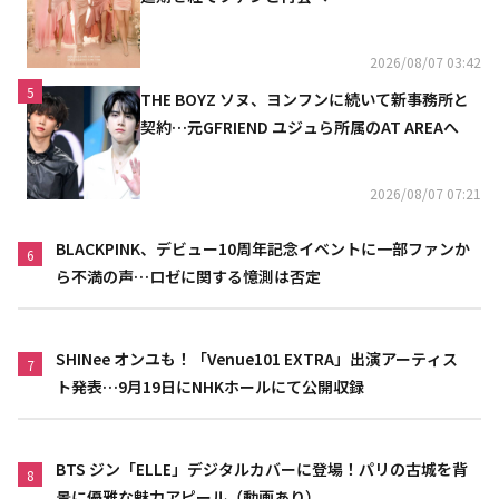
2026/08/07 03:42
5
THE BOYZ ソヌ、ヨンフンに続いて新事務所と
契約…元GFRIEND ユジュら所属のAT AREAへ
2026/08/07 07:21
BLACKPINK、デビュー10周年記念イベントに一部ファンか
6
ら不満の声…ロゼに関する憶測は否定
SHINee オンユも！「Venue101 EXTRA」出演アーティス
7
ト発表…9月19日にNHKホールにて公開収録
BTS ジン「ELLE」デジタルカバーに登場！パリの古城を背
8
景に優雅な魅力アピール（動画あり）