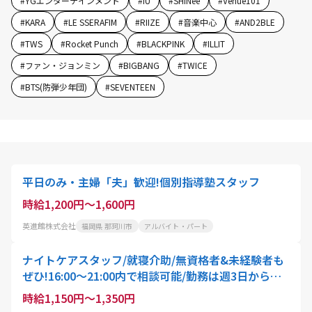
#
YGエンターテインメント
#
IU
#
SHINee
#
Venue101
#
KARA
#
LE SSERAFIM
#
RIIZE
#
音楽中心
#
AND2BLE
#
TWS
#
Rocket Punch
#
BLACKPINK
#
ILLIT
#
ファン・ジョンミン
#
BIGBANG
#
TWICE
#
BTS(防弾少年団)
#
SEVENTEEN
平日のみ・主婦「夫」歓迎!個別指導塾スタッフ
時給1,200円～1,600円
英進館株式会社
福岡県 那珂川市
アルバイト・パート
ナイトケアスタッフ/就寝介助/無資格者&未経験者も
ぜひ!16:00～21:00内で相談可能/勤務は週3日から可
能!学生・シニア層・主婦/主夫/の方も必見
時給1,150円～1,350円