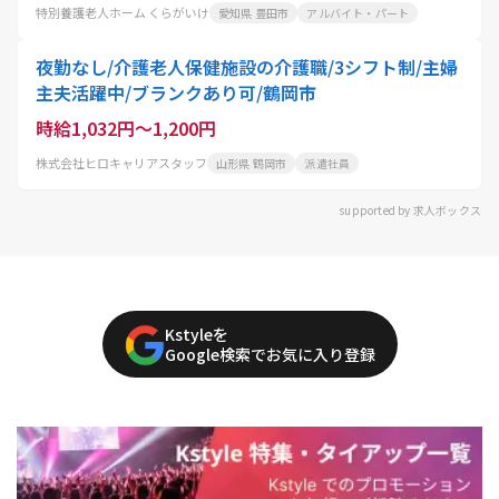
特別養護老人ホーム くらがいけ
愛知県 豊田市
アルバイト・パート
夜勤なし/介護老人保健施設の介護職/3シフト制/主婦
主夫活躍中/ブランクあり可/鶴岡市
時給1,032円～1,200円
株式会社ヒロキャリアスタッフ
山形県 鶴岡市
派遣社員
supported by 求人ボックス
Kstyleを
Google検索でお気に入り登録