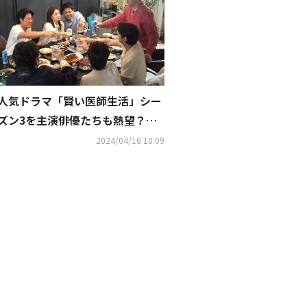
人気ドラマ「賢い医師生活」シー
ズン3を主演俳優たちも熱望？プ
ロデューサーが制作を約束（動画
2024/04/16 18:09
あり）