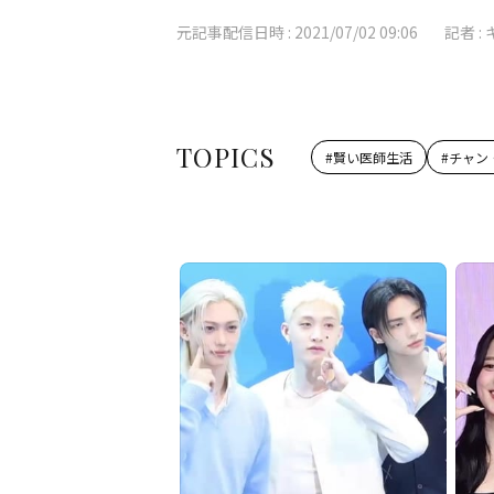
元記事配信日時 :
2021/07/02 09:06
記者 :
TOPICS
#
賢い医師生活
#
チャン