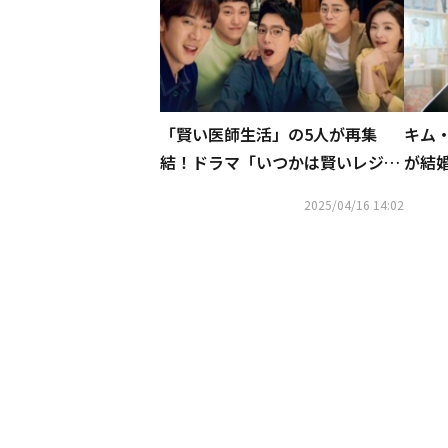
「賢い医師生活」の5人が再集
キム
結！ドラマ「いつかは賢いレジデ
が結
ント生活」OSTで4年ぶりカムバ
いレ
2025/04/16 14:02
ック
イト