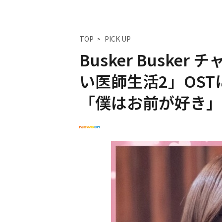
TOP
PICK UP
Busker Busk
い医師生活2」OS
「僕はお前が好き」