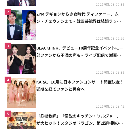
2026/08/09 06:39
2
2PM テギョンから少女時代 ティファニー、ム
ン・チェウォンまで…韓国芸能界は結婚ラッシ
ュ
2026/08/09 02:56
3
BLACKPINK、デビュー10周年記念イベントに一
部ファンから不満の声も…ライブ配信で謝罪
「コミュニケーション不足だった」
2026/08/08 08:39
4
KARA、10月に日本ファンコンサート開催決定！
延期を経てファンと再会へ
2026/08/07 03:42
5
「鉄槌教師」「伝説のキッチン・ソルジャー」
が大ヒット！スタジオドラゴン、第2四半期の売