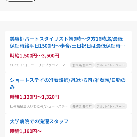
美容師パートスタイリスト朝9時～夕方16時迄/最低
保証時給平日1500円～歩合/土日祝日は最低保証時給
2000円～歩合/別途交通費支給¥5000～
時給1,500円～3,500円
COCOlarココラー.リップグラマーマニアティスパリ
熊本県 熊本市
アルバイト・パート
ショートステイの准看護師/週3から可/准看護/日勤の
み
時給1,120円～1,320円
社会福祉法人いわこ会/ショートステイ さくらの里
長崎県 長与町
アルバイト・パート
大学病院での洗濯スタッフ
時給1,190円～