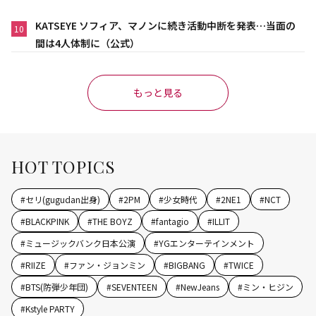
KATSEYE ソフィア、マノンに続き活動中断を発表…当面の
10
間は4人体制に（公式）
もっと見る
HOT TOPICS
#
セリ(gugudan出身)
#
2PM
#
少女時代
#
2NE1
#
NCT
#
BLACKPINK
#
THE BOYZ
#
fantagio
#
ILLIT
#
ミュージックバンク日本公演
#
YGエンターテインメント
#
RIIZE
#
ファン・ジョンミン
#
BIGBANG
#
TWICE
#
BTS(防弾少年団)
#
SEVENTEEN
#
NewJeans
#
ミン・ヒジン
#
Kstyle PARTY