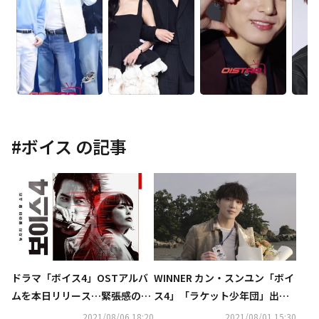
#
ボイス
の記事
ドラマ「ボイス4」OSTアルバ
WINNER カン・スンユン「ボイ
ムを本日リリース…緊張感のあ
ス4」「ラケット少年団」出演
るトラックを全て収録
の感想を明かす“様々な経験と
2021/08/06 18:20
2021/08/01 15:30