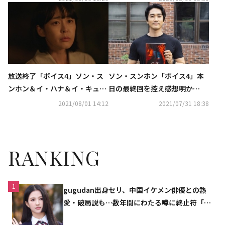
思い出に感謝”
放送終了「ボイス4」ソン・ス
ソン・スンホン「ボイス4」本
ンホン＆イ・ハナ＆イ・キュヒ
日の最終回を控え感想明か
ョン、事件の行方は？シーズン
す“アクションで多くのエネル
2021/08/01 14:12
2021/07/31 18:38
2のクォン・ユルも再登場
ギーを使って…”
RANKING
1
gugudan出身セリ、中国イケメン俳優との熱
愛・破局説も…数年間にわたる噂に終止符「邪
魔しないで」