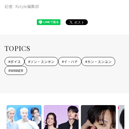
記者 :
Kstyle編集部
TOPICS
#
ボイス
#
ソン・スンホン
#
イ・ハナ
#
カン・スンユン
#
WINNER