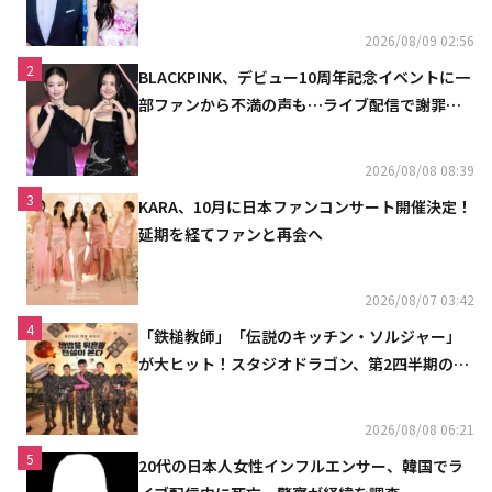
ュ
2026/08/09 02:56
2
BLACKPINK、デビュー10周年記念イベントに一
部ファンから不満の声も…ライブ配信で謝罪
「コミュニケーション不足だった」
2026/08/08 08:39
3
KARA、10月に日本ファンコンサート開催決定！
延期を経てファンと再会へ
2026/08/07 03:42
4
「鉄槌教師」「伝説のキッチン・ソルジャー」
が大ヒット！スタジオドラゴン、第2四半期の売
上高が黒字に
2026/08/08 06:21
5
20代の日本人女性インフルエンサー、韓国でラ