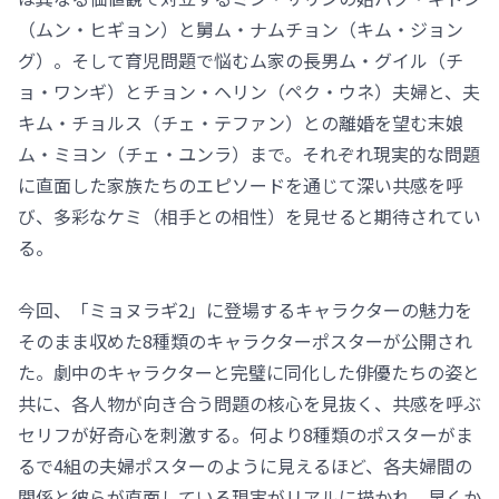
（ムン・ヒギョン）と舅ム・ナムチョン（キム・ジョン
グ）。そして育児問題で悩むム家の長男ム・グイル（チ
ョ・ワンギ）とチョン・ヘリン（ペク・ウネ）夫婦と、夫
キム・チョルス（チェ・テファン）との離婚を望む末娘
ム・ミヨン（チェ・ユンラ）まで。それぞれ現実的な問題
に直面した家族たちのエピソードを通じて深い共感を呼
び、多彩なケミ（相手との相性）を見せると期待されてい
る。
今回、「ミョヌラギ2」に登場するキャラクターの魅力を
そのまま収めた8種類のキャラクターポスターが公開され
た。劇中のキャラクターと完璧に同化した俳優たちの姿と
共に、各人物が向き合う問題の核心を見抜く、共感を呼ぶ
セリフが好奇心を刺激する。何より8種類のポスターがま
るで4組の夫婦ポスターのように見えるほど、各夫婦間の
関係と彼らが直面している現実がリアルに描かれ、早くか