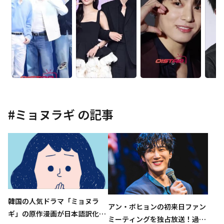
#
ミョヌラギ
の記事
韓国の人気ドラマ「ミョヌラ
アン・ボヒョンの初来日ファン
ギ」の原作漫画が日本語訳化！
ミーティングを独占放送！過去