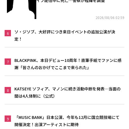
イブ配信中に死亡…警察が経緯を調査
2026/08/06 02:59
ソ・ジソブ、大好評につき来日イベントの追加公演が決
6
定！
BLACKPINK、本日デビュー10周年！直筆手紙でファンに感
7
謝「皆さんのおかげでここまで来られた」
KATSEYE ソフィア、マノンに続き活動中断を発表…当面の
8
間は4人体制に（公式）
「MUSIC BANK」日本公演、今年も12月に国立競技場にて
9
開催決定！出演アーティストに期待