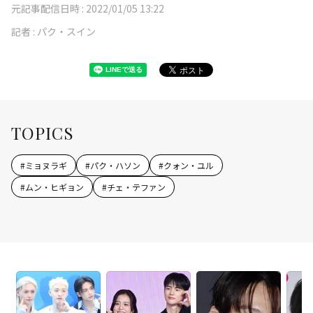
元記事配信日時 :
2022/01/05 13:22
記者 :
パク・スイン
TOPICS
#
ミョヌラギ
#
パク・ハソン
#
クォン・ユル
#
ムン・ヒギョン
#
チェ・テファン