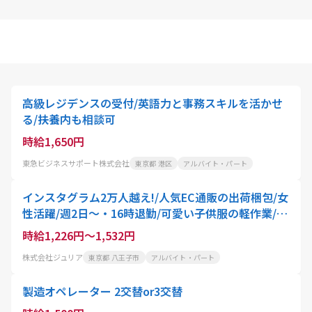
高級レジデンスの受付/英語力と事務スキルを活かせ
る/扶養内も相談可
時給1,650円
東急ビジネスサポート株式会社
東京都 港区
アルバイト・パート
インスタグラム2万人越え!/人気EC通販の出荷梱包/女
性活躍/週2日〜・16時退勤/可愛い子供服の軽作業/子
育てママ在籍・扶養内OKのパートスタッフ
時給1,226円～1,532円
株式会社ジュリア
東京都 八王子市
アルバイト・パート
製造オペレーター 2交替or3交替