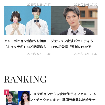
現代女性の共感を呼ぶ一冊が発
の出演作も続々…8月にCSホー
2025/07/29 17:47
2024/08/09 17:30
売
ムドラマチャンネルで大特集
ジェジュン出演バラエティも！
アン・ボヒョン出演作を特集！
TWS初登場「週刊K-POPアイ
「ミョヌラギ」など話題作も
ドル」やソ・イングク＆パク・
続々…CSホームドラマチャンネ
2024/06/27 17:30
2024/01/29 18:30
ヒョンシク出演番組まで…2月
ルの7月ラインナップ
の衛星劇場も充実
RANKING
1
2PM テギョンから少女時代 ティファニー、ム
ン・チェウォンまで…韓国芸能界は結婚ラッシ