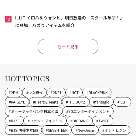
ILLIT イロハ＆ウォンヒ、明日放送の「スクール革命！」
10
に登場！バズりアイテムを紹介
もっと見る
HOT TOPICS
#
2PM
#
少女時代
#
2NE1
#
NCT
#
BLACKPINK
#
KATSEYE
#
Hearts2Hearts
#
THE BOYZ
#
fantagio
#
ILLIT
#
ミュージックバンク日本公演
#
YGエンターテインメント
#
RIIZE
#
ファン・ジョンミン
#
BIGBANG
#
TWICE
#
BTS(防弾少年団)
#
SEVENTEEN
#
NewJeans
#
ミン・ヒジン