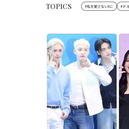
TOPICS
#
私を愛さないXに
#
ド