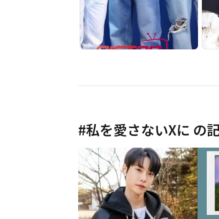
#
私を愛さないXに
の