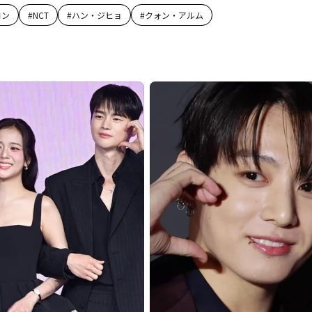
ヨン
#
NCT
#
ハン・ジヒョ
#
クォン・アルム