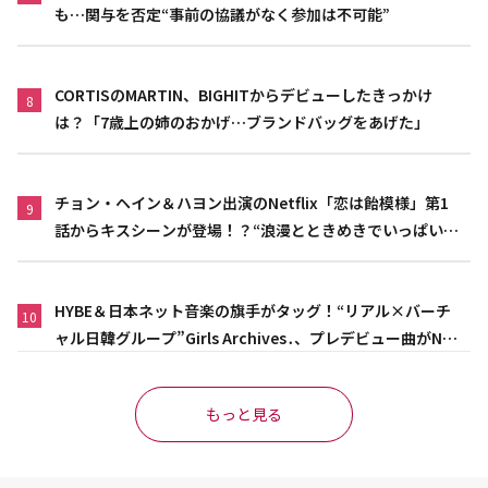
も…関与を否定“事前の協議がなく参加は不可能”
CORTISのMARTIN、BIGHITからデビューしたきっかけ
8
は？「7歳上の姉のおかげ…ブランドバッグをあげた」
チョン・ヘイン＆ハヨン出演のNetflix「恋は飴模様」第1
9
話からキスシーンが登場！？“浪漫とときめきでいっぱいの
作品”
HYBE＆日本ネット音楽の旗手がタッグ！“リアル×バーチ
10
ャル日韓グループ”Girls Archives․、プレデビュー曲がNet
flix映画主題歌に異例の大抜擢
もっと見る