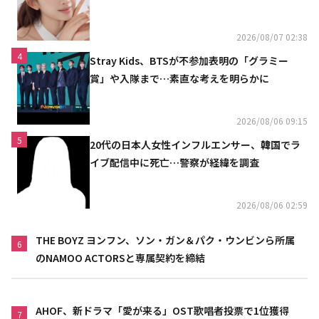
リニスト
2026/08/07 02:38
4
Stray Kids、BTSが不参加表明の「グラミー
賞」や入隊まで…素直な考えを明らかに
2026/08/06 09:15
5
20代の日本人女性インフルエンサー、韓国でラ
イブ配信中に死亡…警察が経緯を調査
2026/08/06 02:59
THE BOYZ ヨンフン、ソン・ガン＆パク・ウンビンら所属
6
のNAMOO ACTORSと専属契約を締結
AHOF、新ドラマ「愛が来る」OST歌唱者投票で1位獲得
7