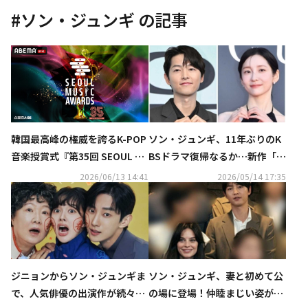
#
ソン・ジュンギ
の記事
ソン・ジュンギ、11年ぶりのK
韓国最高峰の権威を誇るK-POP
BSドラマ復帰なるか…新作「ラ
音楽授賞式『第35回 SEOUL M
ブクラウド」2027年上半期に放
USIC AWARDS』2026年6月20
2026/06/13 14:41
2026/05/14 17:35
送へ
日（土）夜6時より、「ABEM
A」にて日韓同時・独占無料生
中継が決定
ジニョンからソン・ジュンギま
ソン・ジュンギ、妻と初めて公
で、人気俳優の出演作が続々！
の場に登場！仲睦まじい姿が話