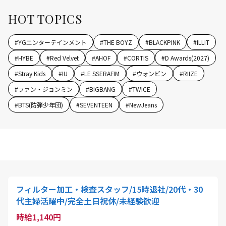
HOT TOPICS
#
YGエンターテインメント
#
THE BOYZ
#
BLACKPINK
#
ILLIT
#
HYBE
#
Red Velvet
#
AHOF
#
CORTIS
#
D Awards(2027)
#
Stray Kids
#
IU
#
LE SSERAFIM
#
ウォンビン
#
RIIZE
#
ファン・ジョンミン
#
BIGBANG
#
TWICE
#
BTS(防弾少年団)
#
SEVENTEEN
#
NewJeans
フィルター加工・検査スタッフ/15時退社/20代・30
代主婦活躍中/完全土日祝休/未経験歓迎
時給1,140円