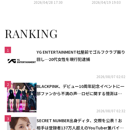
ソ・イングクのファンコンも…
題に
2026/04/28 17:30
2026/04/19 19:03
5月のCSホームドラマチャンネ
ルも豊富
RANKING
1
YG ENTERTAINMENT社屋前でゴルフクラブ振り
回し…20代女性を現行犯逮捕
2026/08/07 02:02
2
BLACKPINK、デビュー10周年記念イベントに一
部ファンから不満の声…ロゼに関する憶測は否
定
2026/08/07 02:32
3
SECRET NUMBER出身ディタ、交際を公表！お
相手は登録者137万人超えのYouTuber兼バイオ