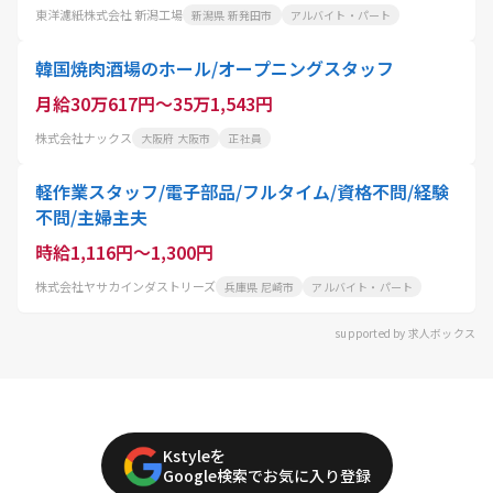
東洋濾紙株式会社 新潟工場
新潟県 新発田市
アルバイト・パート
韓国焼肉酒場のホール/オープニングスタッフ
月給30万617円～35万1,543円
株式会社ナックス
大阪府 大阪市
正社員
軽作業スタッフ/電子部品/フルタイム/資格不問/経験
不問/主婦主夫
時給1,116円～1,300円
株式会社ヤサカインダストリーズ
兵庫県 尼崎市
アルバイト・パート
supported by 求人ボックス
Kstyleを
Google検索でお気に入り登録