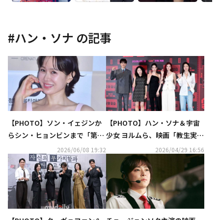
#
ハン・ソナ
の記事
【PHOTO】ソン・イェジンか
【PHOTO】ハン・ソナ＆宇宙
らシン・ヒョンビンまで「第46
少女 ヨルムら、映画「教生実
回黄金撮影賞」の授賞式に出席
習」メディア試写会に出席
2026/06/08 19:32
2026/04/29 16:56