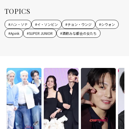
TOPICS
#
ハン・ソナ
#
イ・ソンビン
#
チョン・ウンジ
#
シウォン
#
Apink
#
SUPER JUNIOR
#
酒飲みな都会の女たち