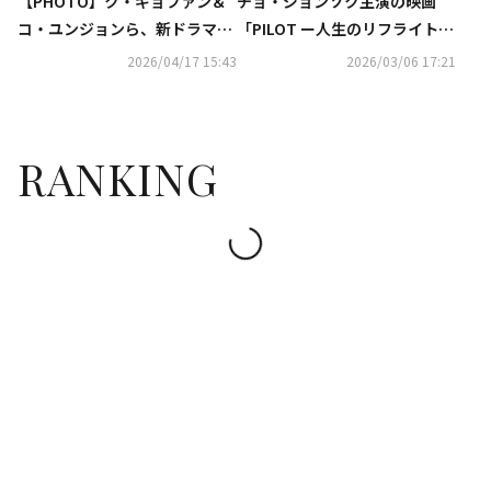
【PHOTO】ク・ギョファン＆
チョ・ジョンソク主演の映画
コ・ユンジョンら、新ドラマ
「PILOT ー人生のリフライト
「誰だって無価値な自分と闘っ
ー」待望の本予告映像が解禁！
2026/04/17 15:43
2026/03/06 17:21
ている」制作発表会に出席
上映劇場も一挙公開
RANKING