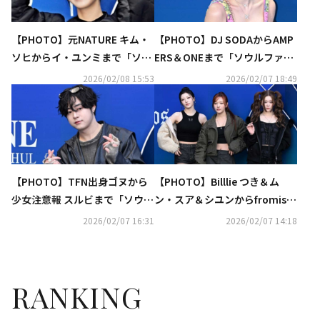
【PHOTO】元NATURE キム・
【PHOTO】DJ SODAからAMP
ソヒからイ・ユンミまで「ソウ
ERS＆ONEまで「ソウルファッ
ルファッションウィーク」に出
ションウィーク」に出席
2026/02/08 15:53
2026/02/07 18:49
席
【PHOTO】TFN出身ゴヌから
【PHOTO】Billlie つき＆ム
少女注意報 スルビまで「ソウル
ン・スア＆シユンからfromis_
ファッションウィーク」に出席
9出身イ・ソヨンまで「ソウル
2026/02/07 16:31
2026/02/07 14:18
ファッションウィーク」に出席
RANKING