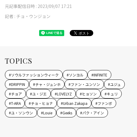
元記事配信日時 :
2023/09/07 17:21
記者 :
チョ・ウンジョン
TOPICS
#
ソウルファッションウィーク
#
ソンヨル
#
INFINITE
#
DRIPPIN
#
チャ・ジュンホ
#
ファン・ユンソン
#
ユジュ
#
チョア
#
ユ・ジエ
#
LOVELYZ
#
ヒョソン
#
キュリ
#
T-ARA
#
チョ・ヒョナ
#
Urban Zakapa
#
ファンボ
#
ユ・ソンウン
#
Louie
#
Geeks
#
パク・アイン