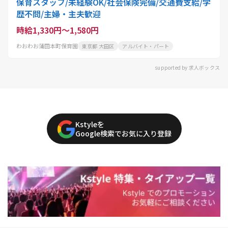
保育スタッフ/未経験OK/社会保険完備/交通費支給/学
歴不問/主婦・主夫歓迎
時給1,330円～1,580円
わおわお蒲田本町保育園
東京都 大田区
アルバイト・パート
supported by 求人ボックス
Kstyleを
Google検索でお気に入り登録