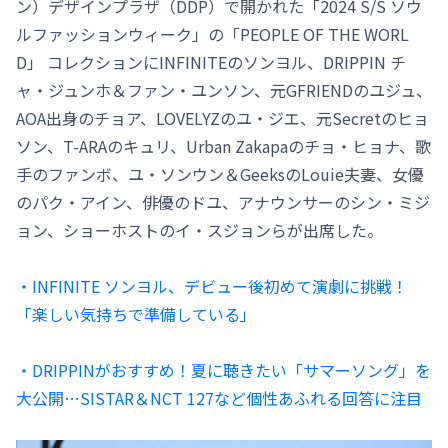
ン）デザインプラザ（DDP）で開かれた「2024 S/S ソウ
ルファッションウィーク」の「PEOPLE OF THE WORL
D」 コレクションにINFINITEのソンヨル、DRIPPIN チ
ャ・ジュンホ＆ファン・ユンソン、元GFRIENDのユジュ、
AOA出身のチョア、LOVELYZのユ・ジエ、元Secretのヒョ
ソン、T-ARAのキュリ、Urban Zakapaのチョ・ヒョナ、歌
手のファンボ、ユ・ソンウン＆GeeksのLouie夫妻、女優
のパク・アイン、俳優のドユ、アナウンサーのシン・ミジ
ョン、ショーホストのイ・スジョンらが出席した。
・INFINITE ソンヨル、デビュー後初めて演劇に挑戦！
「楽しい気持ちで準備している」
・DRIPPINがおすすめ！夏に聴きたい「サマーソング」を
大公開…SISTAR＆NCT 127など個性あふれる回答に注目