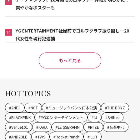
9
爽やかなポスターも
YG ENTERTAINMENT社屋前でゴルフクラブ振り回し…20
10
代女性を現行犯逮捕
もっと見る
HOT TOPICS
#
2NE1
#
NCT
#
ミュージックバンク日本公演
#
THE BOYZ
#
BLACKPINK
#
YGエンターテインメント
#
IU
#
SHINee
#
Venue101
#
KARA
#
LE SSERAFIM
#
RIIZE
#
音楽中心
#
AND2BLE
#
TWS
#
Rocket Punch
#
ILLIT