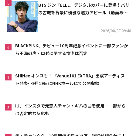
5
BTS ジン「ELLE」デジタルカバーに登場！パリ
の古城を背景に優雅な魅力アピール（動画あ
り）
2026/08/07 09:48
BLACKPINK、デビュー10周年記念イベントに一部ファンか
6
ら不満の声…ロゼに関する憶測は否定
SHINee オンユも！「Venue101 EXTRA」出演アーティス
7
ト発表…9月19日にNHKホールにて公開収録
IU、インスタで元恋人チャン・ギハの曲を使用…一部から
8
は否定的な反応も
チ・チャンウク、10月開催の日本ツアー詳細が明らかに！