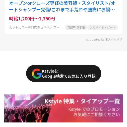
オープンorクローズ専任の美容師・スタイリスト/オ
ートシャンプー完備!これまで手荒れや腰痛にお悩み
の美容師さんにも大好評
時給1,200円～1,350円
カットカラー専門店チョキぺタ スーパーマツモト五条店
京都府 京都市
アルバイト・パート
supported by 求人ボックス
Kstyleを
Google検索でお気に入り登録