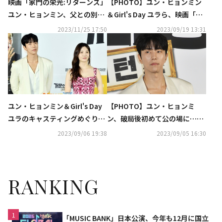
【PHOTO】ユン・ヒョンミン
映画「家門の栄光:リターンズ」
＆Girl's Day ユラら、映画「家
ユン・ヒョンミン、父との別れ
門の栄光:リターンズ」マスコミ
や破局に言及“仕事に最善を尽
2023/11/25 17:50
2023/09/19 13:31
向け試写会に出席
くしたい”
ユン・ヒョンミン＆Girl's Day
【PHOTO】ユン・ヒョンミ
ユラのキャスティングめぐり爆
ン、破局後初めて公の場に…Gi
弾発言！？映画「家門の栄光:リ
rl's Day ユラ＆秋山成勲らと映
2023/09/06 19:38
2023/09/05 16:30
ターンズ」監督が秘話明かす
画「家門の栄光:リターンズ」制
作報告会に出席
RANKING
1
「MUSIC BANK」日本公演、今年も12月に国立