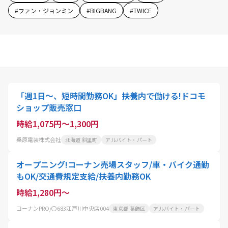
#
ファン・ジョンミン
#
BIGBANG
#
TWICE
「週1日～、短時間勤務OK」扶養内で働ける!ドコモ
ショップ販売窓口
時給1,075円～1,300円
桑原電装株式会社
北海道 斜里町
アルバイト・パート
オープニング!コーナン売場スタッフ/車・バイク通勤
もOK/交通費規定支給/扶養内勤務OK
時給1,280円～
コーナンPRO/〇683江戸川中央店004
東京都 葛飾区
アルバイト・パート