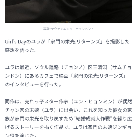
写真=テウォンエンターテインメント
Girl's Dayのユラが「家門の栄光:リターンズ」を撮影した
感想を語った。
ユラは最近、ソウル鍾路（チョンノ）区三清洞（サムチョ
ンドン）にあるカフェで映画「家門の栄光:リターンズ」
のインタビューを行った。
同作は、売れっ子スター作家（ユン・ヒョンミン）が偶然
チャン家の末娘（ユラ）に出会い、これを知った彼女の家
族が家門の栄光を取り戻すため“結婚成就大作戦”を繰り広
げるストーリーを描く作品で、ユラは家門の末娘ジンギョ
ン役を演じた。