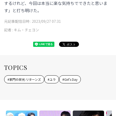
するけれど、今回は本当に楽な気持ちでできたと思いま
す」と打ち明けた。
元記事配信日時 :
2023/09/27 07:31
記者 :
キム・チェヨン
TOPICS
#
家門の栄光:リターンズ
#
ユラ
#
Girl's Day