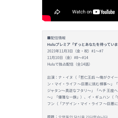
■配信情報
Huluプレミア「ずっとあなたを待ってい
2023年11月3日（金・祝）#1～#7
11月10日（金）#8～#14
Huluで独占配信（全14話）
出演：ナ・イヌ（「哲仁王后 ～俺がクイ
ン・マイ・ライフ ～巨悪に挑む検事～」「
ジャタン～真逆なフタリ～」「ヘチ 王座
～」「優雅な一族」）、イ・ギュハン（「
フン（「アゲイン・マイ・ライフ ～巨悪
原題：오랫동안 당신을 기다렸습니다