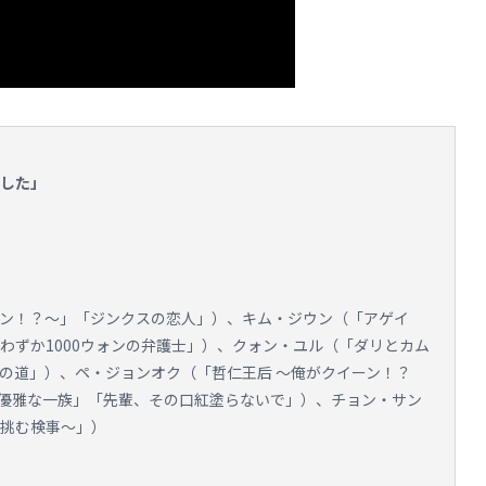
ました」
ーン！？～」「ジンクスの恋人」）、キム・ジウン（「アゲイ
わずか1000ウォンの弁護士」）、クォン・ユル（「ダリとカム
への道」）、ペ・ジョンオク（「哲仁王后 ～俺がクイーン！？
優雅な一族」「先輩、その口紅塗らないで」）、チョン・サン
に挑む検事～」）