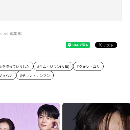
Kstyle編集部
たを待っていました
#
キム・ジウン(女優)
#
クォン・ユル
ギュハン
#
チョン・サンフン