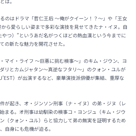
とは。
るのはドラマ「哲仁王后 ～俺がクイーン！？～」や「王女
姿から愛らしい姿まで多彩な演技を見せてきたナ・イヌ。自
たやつ）”というあだ名がつくほどの熱血漢という今までに
ての新たな魅力を開花させた。
・マイ・ライフ ～巨悪に挑む検事～」のキム・ジウン、ヨ
ダリとカムジャタン～真逆なフタリ～」のクォン・ユルが
'EST）が出演するなど、豪華演技派俳優が集結、重厚な
件が起き、オ・ジンソン刑事（ナ・イヌ）の弟・ジヌ（レ
始まる。オ刑事は幼馴染の検事コ・ヨンジュ（キム・ジウ
ン（クォン・ユル）らと協力して弟の無実を証明するため
、自身にも危機が迫る。