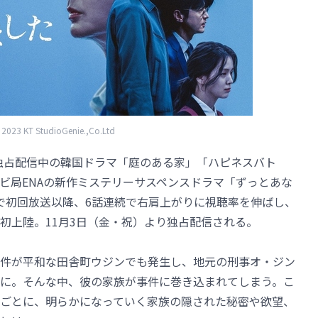
023 KT StudioGenie.,Co.Ltd
て独占配信中の韓国ドラマ「庭のある家」「ハピネスバト
ビ局ENAの新作ミステリーサスペンスドラマ「ずっとあな
で初回放送以降、6話連続で右肩上がりに視聴率を伸ばし、
初上陸。11月3日（金・祝）より独占配信される。
件が平和な田舎町ウジンでも発生し、地元の刑事オ・ジン
に。そんな中、彼の家族が事件に巻き込まれてしまう。こ
ごとに、明らかになっていく家族の隠された秘密や欲望、