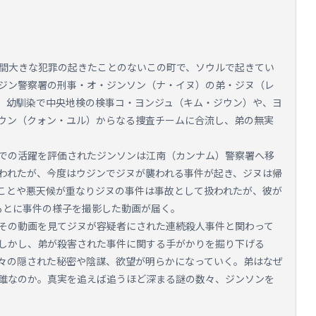
年間大きな犯罪の起きたことのないこの町で、ソウルで起きてい
ジン警察署の刑事・オ・ジンソン（ナ・イヌ）の弟・ジヌ（レ
、幼馴染で中央地検の検事コ・ヨンジュ（キム・ジウン）や、ヨ
ウン（クォン・ユル）からなる捜査チームに合流し、弟の無実
での活躍を評価されたジンソンは江南（カンナム）警察署へ移
われたが、今度はウジンでジヌが襲われる事件が起き、ジヌは帰
ことや悪天候が重なりジヌの事件は事故として扱われたが、彼が
もとに事件の様子を撮影した動画が届く。
その動画を見てジヌが容疑者にされた連続殺人事件と関わって
しかし、弟が殺害された事件に関する手がかりを掘り下げる
々の隠された秘密や陰謀、欲望が明らかになっていく。弟はなぜ
誰なのか。真実を追えば追うほど深まる謎の数々、ジンソンを