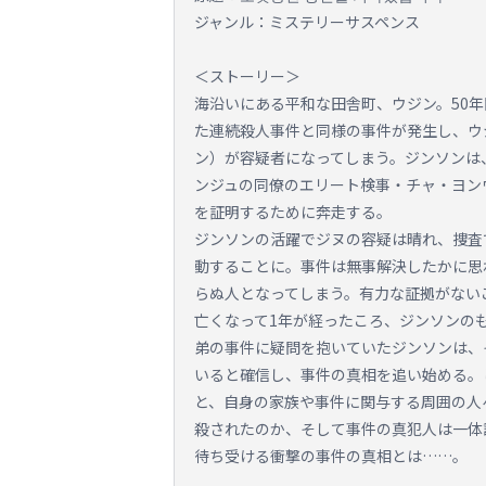
ジャンル：ミステリーサスペンス
＜ストーリー＞
海沿いにある平和な田舎町、ウジン。50
た連続殺人事件と同様の事件が発生し、ウ
ン）が容疑者になってしまう。ジンソンは
ンジュの同僚のエリート検事・チャ・ヨン
を証明するために奔走する。
ジンソンの活躍でジヌの容疑は晴れ、捜査
動することに。事件は無事解決したかに思
らぬ人となってしまう。有力な証拠がない
亡くなって1年が経ったころ、ジンソンの
弟の事件に疑問を抱いていたジンソンは、
いると確信し、事件の真相を追い始める。
と、自身の家族や事件に関与する周囲の人
殺されたのか、そして事件の真犯人は一体
待ち受ける衝撃の事件の真相とは……。