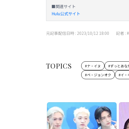
■関連サイト
Hulu公式サイト
元記事配信日時 :
2023/10/12 18:00
記者 :
TOPICS
#
ナ・イヌ
#
ずっとあな
#
ペ・ジョンオク
#
イ・