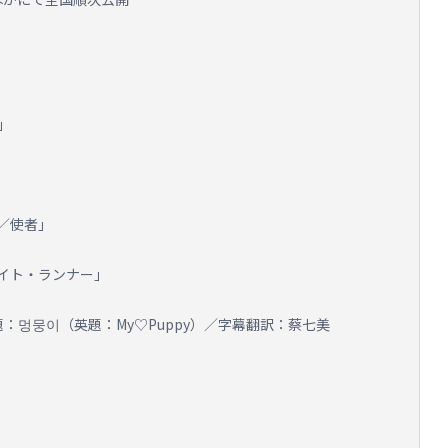
」
／使者」
イト・ランナー」
／原題：멍뭉이（英題：My♡Puppy）／字幕翻訳：蔡七美