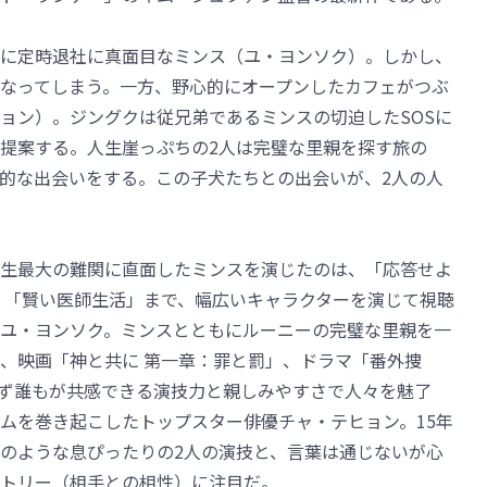
に定時退社に真面目なミンス（ユ・ヨンソク）。しかし、
なってしまう。一方、野心的にオープンしたカフェがつぶ
ョン）。ジングクは従兄弟であるミンスの切迫したSOSに
提案する。人生崖っぷちの2人は完璧な里親を探す旅の
的な出会いをする。この子犬たちとの出会いが、2人の人
生最大の難関に直面したミンスを演じたのは、「応答せよ
件」「賢い医師生活」まで、幅広いキャラクターを演じて視聴
ユ・ヨンソク。ミンスとともにルーニーの完璧な里親を一
、映画「神と共に 第一章：罪と罰」、ドラマ「番外捜
ず誰もが共感できる演技力と親しみやすさで人々を魅了
ムを巻き起こしたトップスター俳優チャ・テヒョン。15年
のような息ぴったりの2人の演技と、言葉は通じないが心
トリー（相手との相性）に注目だ。