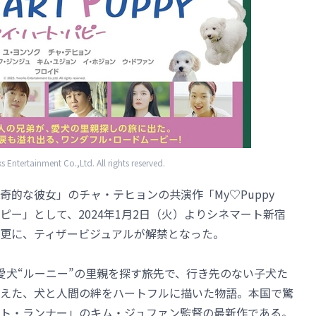
ntertainment Co.,Ltd. All rights reserved.
的な彼女」のチャ・テヒョンの共演作「My♡Puppy
ー」として、2024年1月2日（火）よりシネマート新宿
更に、ティザービジュアルが解禁となった。
愛犬“ルーニー”の里親を探す旅先で、行き先のない子犬た
えた、犬と人間の絆をハートフルに描いた物語。本国で驚
ト・ランナー」のキム・ジュファン監督の最新作である。