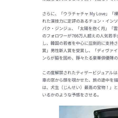
さらに、「ウラチャチャ My Love
れた演技力に定評のあるチョン・インソ
パク・ジンジュ、「太陽を抱く月」「雲が
のフォロワーが766万人超えの人気若
し、韓国の若者を中心に圧倒的に支持され
賞」男性新人賞を受賞し、「ディヴァイ
ンらが脇を固め、錚々たる豪華俳優陣の
この度解禁されたティザービジュアルは
車の窓から顔を覗かせた、旅の途中を描
は、犬生（じんせい）最高の宝物！」と
いるかのような予感をさせる。