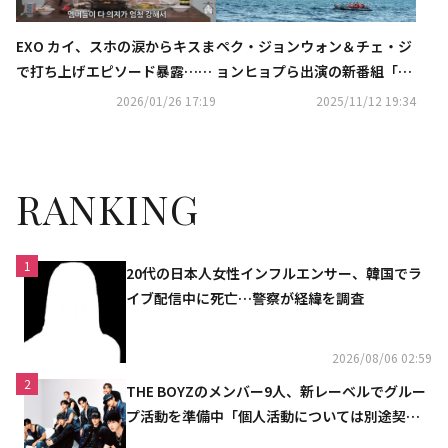
EXO カイ、スホの涙からキスま
ペク・ジョンウォン＆チェ・ジ
で打ち上げエピソード暴露…カ
ョンヒョプら出演の新番組「南
ムバで葛藤も？「宿舎生活を提
極のシェフ」11月17日よりPri
2026/01/26 17:19
2025/11/12 19:34
案した」（動画あり）
me Videoで日韓同時配信
RANKING
1
20代の日本人女性インフルエンサー、韓国でラ
イブ配信中に死亡…警察が経緯を調査
2026/08/06 02:59
2
THE BOYZのメンバー9人、新レーベルでグルー
プ活動を準備中「個人活動については別途契約
へ」