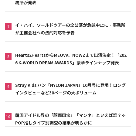
務所が発表
イ・ハイ、ワールドツアーの全公演が急遽中止に…事務所
7
が主催会社への法的対応を予告
Hearts2HeartsからMEOVV、NOWZまで出演決定！「202
8
6 K-WORLD DREAM AWARDS」豪華ラインナップ発表
Stray Kids ハン「NYLON JAPAN」10月号に登場！ロング
9
インタビューなど30ページの大ボリューム
韓国アイドル界の「顔面国宝」「マンネ」といえば誰？K-
10
POP推しタイプ別調査の結果が明らかに