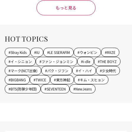
もっと見る
HOT TOPICS
#
Stray Kids
#
IU
#
LE SSERAFIM
#
ウォンビン
#
RIIZE
#
イ・シニョン
#
ファン・ジョンミン
#
i-dle
#
THE BOYZ
#
マーク(NCT出身)
#
パク・ジフン
#
イ・ハイ
#
少女時代
#
BIGBANG
#
TWICE
#
東方神起
#
キム・スヒョン
#
BTS(防弾少年団)
#
SEVENTEEN
#
NewJeans