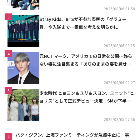
2026/08/06 01:58
3
Stray Kids、BTSが不参加表明の「グラミー
賞」や入隊まで…素直な考えを明らかに
2026/08/06 09:15
4
元NCT マーク、アメリカでの日常を公開…飾ら
ない姿に注目集まる「ありのままの姿を見せた
い」（動画あり）
2026/08/06 02:27
5
少女時代 ヒョヨン＆ユリ＆スヨン、ユニット“ヒ
ョリス”として正式デビュー決定！SMが下半期
の計画を公開
2026/08/05 07:56
パク・ジフン、上海ファンミーティングが急遽中止に…事
6