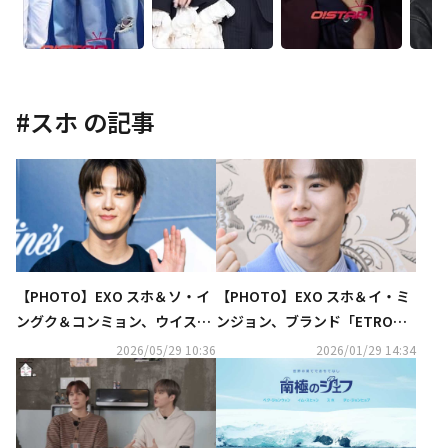
#
スホ
の記事
【PHOTO】EXO スホ＆ソ・イ
【PHOTO】EXO スホ＆イ・ミ
ングク＆コンミョン、ウイスキ
ンジョン、ブランド「ETRO」
ーブランド「Ballantine's」の
のイベントに出席
2026/05/29 10:36
2026/01/29 14:34
イベントに出席