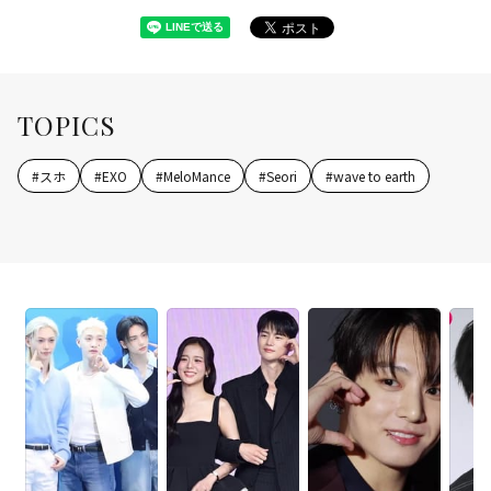
TOPICS
#
スホ
#
EXO
#
MeloMance
#
Seori
#
wave to earth