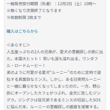
一般発売受付期間（先着）：12月2日（土）10時～
※無くなり次第終了となります
※枚数制限 2枚まで
購入はこちらから
＜あらすじ＞
人生崖っぷちの2人の兄弟が、愛犬の里親探しの旅に出
た。本国大ヒット！ 笑いも涙も溢れ出る、ワンダフ
ル・ロードムービー！
弟のように可愛がる愛犬“ルーニー”のために定時で退
社する真面目なミンス。しかし、ある日突然ルーニー
と一緒に暮らせなくなってしまったのだ。一方、野心
的にオープンしたカフェがつぶれ、金欠に苦しむジン
グク。ジングクは従兄弟であるミンスの切迫したSOS
に悩んだ末、ルーニーの里親探しの面接を提案する。