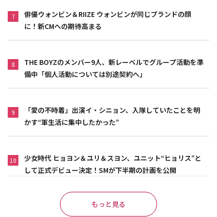
俳優ウォンビン＆RIIZE ウォンビンが同じブランドの顔
7
に！新CMへの期待高まる
THE BOYZのメンバー9人、新レーベルでグループ活動を準
8
備中「個人活動については別途契約へ」
「愛の不時着」出演イ・シニョン、入隊していたことを明
9
かす“軍生活に集中したかった”
少女時代 ヒョヨン＆ユリ＆スヨン、ユニット“ヒョリス”と
10
して正式デビュー決定！SMが下半期の計画を公開
もっと見る