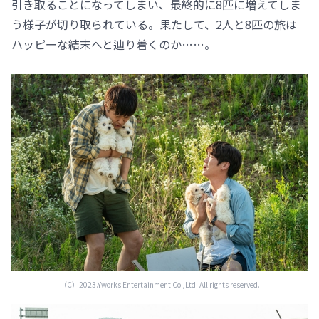
引き取ることになってしまい、最終的に8匹に増えてしま
う様子が切り取られている。果たして、2人と8匹の旅は
ハッピーな結末へと辿り着くのか……。
（C）2023.Yworks Entertainment Co.,Ltd. All rights reserved.