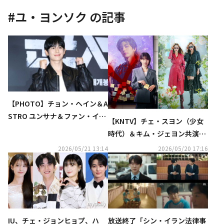
#
ユ・ヨンソク
の記事
【PHOTO】チョン・ヘイン＆A
STRO ユンサナ＆ファン・イニ
【KNTV】チェ・スヨン（少女
ョプら、映画「群体」VIP試写
時代）＆キム・ジェヨン共演
会に出席
『アイドルアイ』7月放送決
2026/05/21 13:14
2026/05/20 17:16
定！
IU、チェ・ジョンヒョプ、ハ
放送終了「シン・イラン法律事