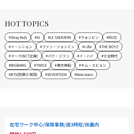
HOT TOPICS
#
Stray Kids
#
IU
#
LE SSERAFIM
#
ウォンビン
#
RIIZE
#
イ・シニョン
#
ファン・ジョンミン
#
i-dle
#
THE BOYZ
#
マーク(NCT出身)
#
パク・ジフン
#
イ・ハイ
#
少女時代
#
BIGBANG
#
TWICE
#
東方神起
#
キム・スヒョン
#
BTS(防弾少年団)
#
SEVENTEEN
#
NewJeans
在宅ワーク中心/保険事務/週3時短/扶養内
時給1,500円