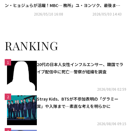
ン・ヒョジュらが活躍！MBCド
務所」ユ・ヨンソク、最後まで
ラマのラインナップに注目
力強い活躍…最高視聴率10％を
2026/05/10 16:08
2026/05/03 14:43
記録【ネタバレあり】
RANKING
1
20代の日本人女性インフルエンサー、韓国でラ
イブ配信中に死亡…警察が経緯を調査
2026/08/06 02:59
2
Stray Kids、BTSが不参加表明の「グラミー
賞」や入隊まで…素直な考えを明らかに
2026/08/06 09:15