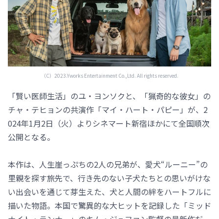
（C）2023.Yworks Entertainment Co.,Ltd. All rights reserved.
「賢い医師生活」のユ・ヨンソクと、「猟奇的な彼女」の
チャ・テヒョンの共演作「マイ・ハート・パピー」が、2
024年1月2日（火）よりシネマート新宿ほかにて全国順次
公開となる。
本作は、人生崖っぷちの2人の兄弟が、愛犬“ルーニー”の
里親を探す旅先で、行き先のない子犬たちとの思いがけな
い出会いを通じて芽生えた、犬と人間の絆をハートフルに
描いた物語。本国で驚異的な大ヒットを記録した「ミッド
ナイト・ランナー」のキム・ジュファン監督の最新作だ。