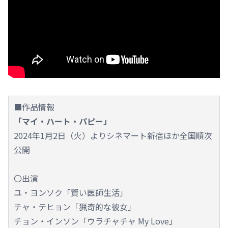
■作品情報
「マイ・ハート・パピー」
2024年1月2日（火）よりシネマート新宿ほか全国順次
公開
〇出演
ユ・ヨンソク「賢い医師生活」
チャ・テヒョン「猟奇的な彼女」
チョン・インソン「ウラチャチャ My Love」