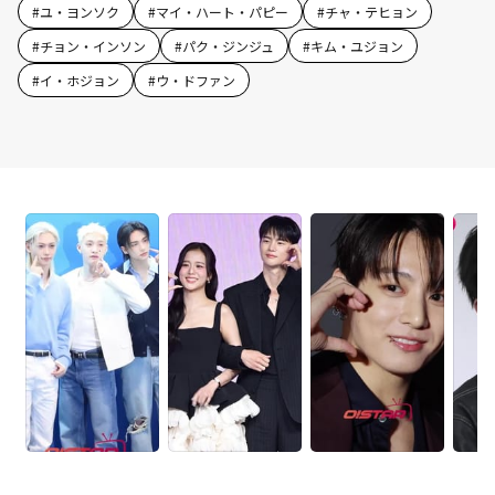
#
ユ・ヨンソク
#
マイ・ハート・パピー
#
チャ・テヒョン
#
チョン・インソン
#
パク・ジンジュ
#
キム・ユジョン
#
イ・ホジョン
#
ウ・ドファン