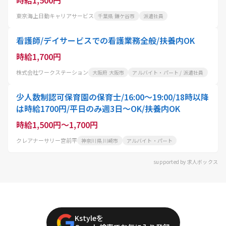
東京海上日動キャリアサービス
千葉県 鎌ケ谷市
派遣社員
看護師/デイサービスでの看護業務全般/扶養内OK
時給1,700円
株式会社ワークステーション
大阪府 大阪市
アルバイト・パート / 派遣社員
少人数制認可保育園の保育士/16:00～19:00/18時以降
は時給1700円/平日のみ週3日～OK/扶養内OK
時給1,500円～1,700円
クレアナーサリー宮前平
神奈川県 川崎市
アルバイト・パート
supported by 求人ボックス
Kstyleを