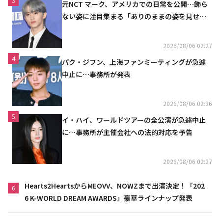
3
元NCT マーク、アメリカでの日常を公開…飾ら
ない姿に注目集まる「ありのままの姿を見せた
い」（動画あり）
2026/08/06 02:27
4
パク・ジフン、上海ファンミーティングが急遽
中止に…事務所が発表
2026/08/06 02:36
5
イ・ハイ、ワールドツアーの全公演が急遽中止
に…事務所が主催会社への法的対応を予告
2026/08/06 02:27
Hearts2HeartsからMEOVV、NOWZまで出演決定！「202
6
6 K-WORLD DREAM AWARDS」豪華ラインナップ発表