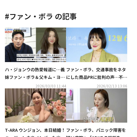
#
ファン・ボラ
の記事
ハ・ジョンウの熱愛報道に…義
ファン・ボラ、交通事故をネタ
妹ファン・ボラ＆父キム・ヨン
にした商品PRに批判の声…不適
ゴンが言及「子供が好き」（動
切な広告演出を謝罪
2026/03/03 11:44
2026/02/13 13:06
画あり）
T-ARA ウンジョン、本日結婚！
ファン・ボラ、パニック障害を