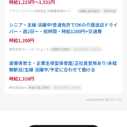
時給1,225円～1,531円
アマゾンジャパン合同会社 沖縄豊見城DS パートタイム
沖縄県 豊見城市
契約社員
シニア・主婦 活躍中!普通免許でOKの介護送迎ドライ
バー・週2日〜・短時間・時給1200円+交通費
時給1,200円
株式会社ディーエージェント
兵庫県 尼崎市
アルバイト・パート
遅番保育士・企業主導型保育園/正社員登用あり/未経
験歓迎/主婦 活躍中/予定に合わせて働ける
時給1,316円
株式会社ten
神奈川県 川崎市
アルバイト・パート
supported by 求人ボックス