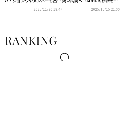
ハ・ジョンウやメンバーも出
疑い病院へ「ADHDの診断を受
席…自ら祝歌を歌う姿も（動画
けた」（動画あり）
2025/11/30 18:47
2025/10/15 21:00
あり）
RANKING