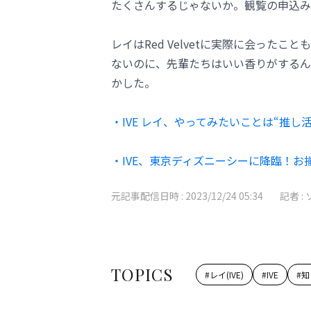
たくさんするじゃないか。観覧の申込み
レイはRed Velvetに実際に会った
ないのに、先輩たちはいい香りがするん
かした。
・IVE レイ、やってみたいことは“推し
・IVE、東京ディズニーシーに降臨！
元記事配信日時 :
2023/12/24 05:34
記者 :
TOPICS
#
レイ(IVE)
#
IVE
#
知