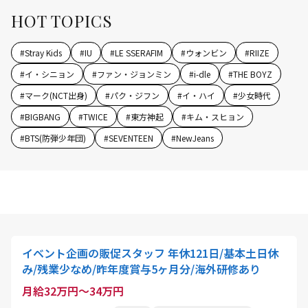
HOT TOPICS
#
Stray Kids
#
IU
#
LE SSERAFIM
#
ウォンビン
#
RIIZE
#
イ・シニョン
#
ファン・ジョンミン
#
i-dle
#
THE BOYZ
#
マーク(NCT出身)
#
パク・ジフン
#
イ・ハイ
#
少女時代
#
BIGBANG
#
TWICE
#
東方神起
#
キム・スヒョン
#
BTS(防弾少年団)
#
SEVENTEEN
#
NewJeans
イベント企画の販促スタッフ 年休121日/基本土日休
み/残業少なめ/昨年度賞与5ヶ月分/海外研修あり
月給32万円～34万円