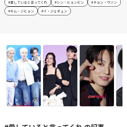
#
愛していると言ってくれ
#
シン・ヒョンビン
#
チョン・ウソン
#
キム・ジヒョン
#
イ・ジェギュン
#
愛していると言ってくれ
の記事