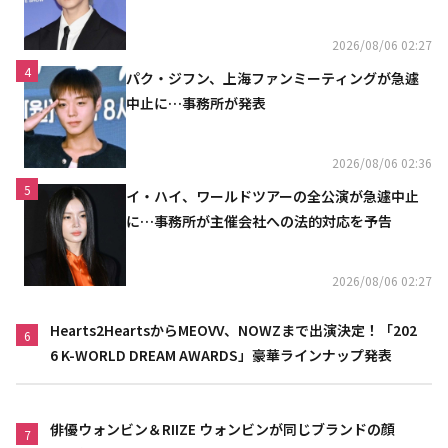
い」（動画あり）
2026/08/06 02:27
4
パク・ジフン、上海ファンミーティングが急遽
中止に…事務所が発表
2026/08/06 02:36
5
イ・ハイ、ワールドツアーの全公演が急遽中止
に…事務所が主催会社への法的対応を予告
2026/08/06 02:27
Hearts2HeartsからMEOVV、NOWZまで出演決定！「202
6
6 K-WORLD DREAM AWARDS」豪華ラインナップ発表
俳優ウォンビン＆RIIZE ウォンビンが同じブランドの顔
7