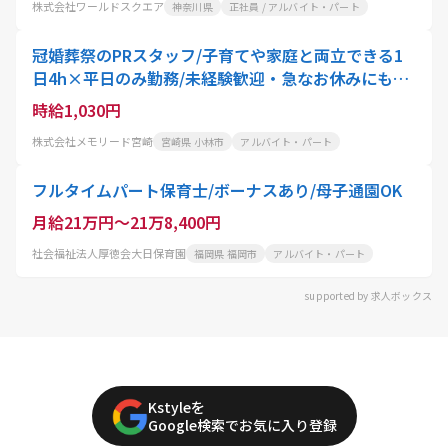
株式会社ワールドスクエア
神奈川県
正社員 / アルバイト・パート
冠婚葬祭のPRスタッフ/子育てや家庭と両立できる1
日4h×平日のみ勤務/未経験歓迎・急なお休みにも柔
軟対応
時給1,030円
株式会社メモリード宮崎
宮崎県 小林市
アルバイト・パート
フルタイムパート保育士/ボーナスあり/母子通園OK
月給21万円～21万8,400円
社会福祉法人厚徳会大日保育園
福岡県 福岡市
アルバイト・パート
supported by 求人ボックス
Kstyleを
Google検索でお気に入り登録