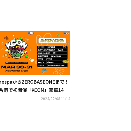
aespaからZEROBASEONEまで！
香港で初開催「KCON」豪華14組
のラインナップを発表
2024/02/08 11:14