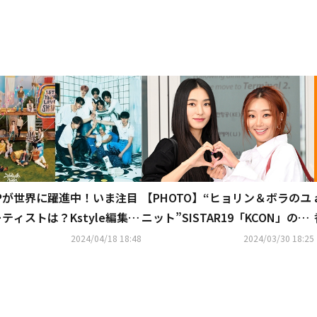
OPが世界に躍進中！いま注目
【PHOTO】“ヒョリン＆ボラのユ
ティストは？Kstyle編集部
ニット”SISTAR19「KCON」のた
K-POPの魅力
め香港へ出国（動画あり）
2024/04/18 18:48
2024/03/30 18:25