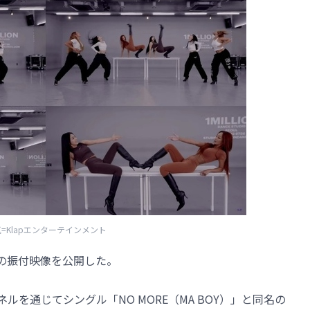
=Klapエンターテインメント
Y）」の振付映像を公開した。
ャンネルを通じてシングル「NO MORE（MA BOY）」と同名の