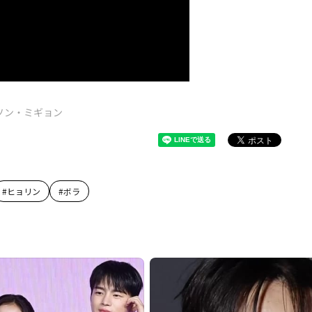
ソン・ミギョン
#
ヒョリン
#
ボラ