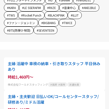
#
YGエンターテインメント
#
IU
#
SHINee
#
Venue101
#
KARA
#
LE SSERAFIM
#
RIIZE
#
音楽中心
#
AND2BLE
#
TWS
#
Rocket Punch
#
BLACKPINK
#
ILLIT
#
ファン・ジョンミン
#
BIGBANG
#
TWICE
#
BTS(防弾少年団)
#
SEVENTEEN
主婦 活躍中 車検の納車・引き取りスタッフ 平日休み
あり
時給1,460円～
株式会社ワールドスタッフィング
大阪府 大阪市
派遣社員
主婦・主夫歓迎 日払いOK/コールセンタースタッフ/
研修あり/ミドル活躍