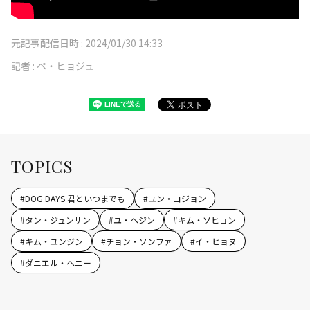
元記事配信日時 :
2024/01/30 14:33
記者 :
ペ・ヒョジュ
TOPICS
#
DOG DAYS 君といつまでも
#
ユン・ヨジョン
#
タン・ジュンサン
#
ユ・ヘジン
#
キム・ソヒョン
#
キム・ユンジン
#
チョン・ソンファ
#
イ・ヒョヌ
#
ダニエル・ヘニー