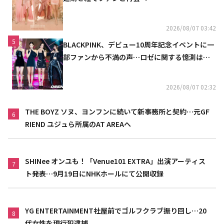
2026/08/07 03:42
5
BLACKPINK、デビュー10周年記念イベントに一
部ファンから不満の声…ロゼに関する憶測は否
定
2026/08/07 02:32
THE BOYZ ソヌ、ヨンフンに続いて新事務所と契約…元GF
6
RIEND ユジュら所属のAT AREAへ
SHINee オンユも！「Venue101 EXTRA」出演アーティス
7
ト発表…9月19日にNHKホールにて公開収録
YG ENTERTAINMENT社屋前でゴルフクラブ振り回し…20
8
代女性を現行犯逮捕