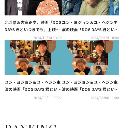
北斗晶＆古家正亨、映画「DOG
ユン・ヨジョン＆ユ・ヘジン主
DAYS 君といつまでも」上映会
演の映画「DOG DAYS 君といつ
に登壇！“犬は家族を繋いでく
までも」メイキングカットが解
2024/10/24 13:00
2024/09/25 10:00
れる存在”
禁！
ユン・ヨジョン＆ユ・ヘジン主
ユン・ヨジョン＆ユ・ヘジン主
演の映画「DOG DAYS 君といつ
演の映画「DOG DAYS 君といつ
までも」インタビュー動画が解
までも」11月1日に日本で公
2024/09/11 17:20
2024/08/08 11:00
禁！
開！