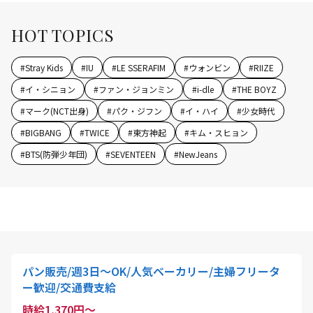
HOT TOPICS
#
Stray Kids
#
IU
#
LE SSERAFIM
#
ウォンビン
#
RIIZE
#
イ・シニョン
#
ファン・ジョンミン
#
i-dle
#
THE BOYZ
#
マーク(NCT出身)
#
パク・ジフン
#
イ・ハイ
#
少女時代
#
BIGBANG
#
TWICE
#
東方神起
#
キム・スヒョン
#
BTS(防弾少年団)
#
SEVENTEEN
#
NewJeans
パン販売/週3日～OK/人気ベーカリー/主婦フリータ
ー歓迎/交通費支給
時給1,370円～