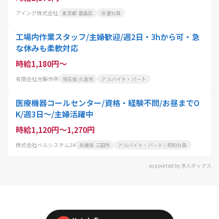
アイング株式会社
東京都 豊島区
派遣社員
工場内作業スタッフ/主婦歓迎/週2日・3hから可・急
な休みも柔軟対応
時給1,180円～
有限会社光製作所
埼玉県 久喜市
アルバイト・パート
医療機器コールセンター/資格・経験不問/お昼までO
K/週3日～/主婦活躍中
時給1,120円～1,270円
株式会社ベルシステム24
兵庫県 三田市
アルバイト・パート / 契約社員
supported by 求人ボックス