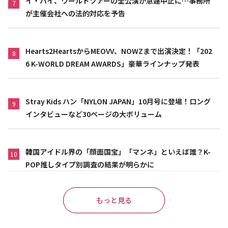
イ・ハイ、ワールドツアーの全公演が急遽中止に…事務所
7
が主催会社への法的対応を予告
Hearts2HeartsからMEOVV、NOWZまで出演決定！「202
8
6 K-WORLD DREAM AWARDS」豪華ラインナップ発表
Stray Kids ハン「NYLON JAPAN」10月号に登場！ロング
9
インタビューなど30ページの大ボリューム
韓国アイドル界の「顔面国宝」「マンネ」といえば誰？K-
10
POP推しタイプ別調査の結果が明らかに
もっと見る