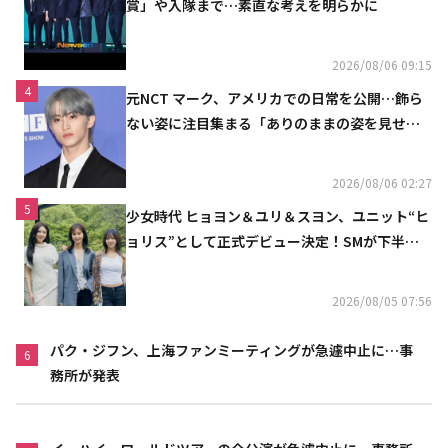
賞」や入隊まで…素直な考えを明らかに
2026/08/06 09:15
4
元NCT マーク、アメリカでの日常を公開…飾ら
ない姿に注目集まる「ありのままの姿を見せた
い」（動画あり）
2026/08/06 02:27
5
少女時代 ヒョヨン＆ユリ＆スヨン、ユニット“ヒ
ョリス”として正式デビュー決定！SMが下半期
の計画を公開
2026/08/05 07:56
パク・ジフン、上海ファンミーティングが急遽中止に…事
6
務所が発表