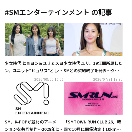
#
SMエンターテインメント
の記事
少女時代 ヒョヨン＆ユリ＆スヨ
少女時代 ユリ、19年間所属した
ン、ユニット“ヒョリス”として
SMとの契約終了を発表…グル
正式デビュー決定！SMが下半
ープ活動は継続へ（公式）
2026/08/05 16:56
2026/07/31 13:35
期の計画を公開
SM、K-POPが題材のアニメー
「SMTOWN RUN CLUB 26」韓
ションを共同制作…2028年に公
国で10月に開催決定！10kmラ