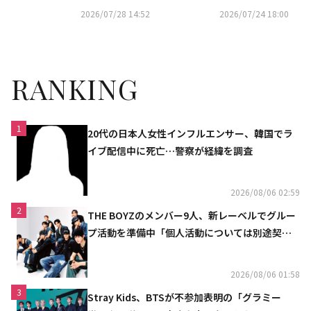
開へ
ンニング後に公演まで…SHINe
2026/07/28 14:52
2026/07/24 18:00
e ミンホによる企画から着想
RANKING
1
20代の日本人女性インフルエンサー、韓国でラ
イブ配信中に死亡…警察が経緯を調査
2026/08/06 02:59
2
THE BOYZのメンバー9人、新レーベルでグルー
プ活動を準備中「個人活動については別途契約
へ」
2026/08/06 01:58
3
Stray Kids、BTSが不参加表明の「グラミー