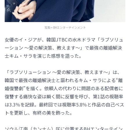
写真＝BHエンターテインメント
女優のイ・ジアが、韓国JTBCの水木ドラマ「ラブソリュ
ーション ～愛の解決策、教えます～」で最強の離婚解決
士キム・サラを演じた感想を語った。
「ラブソリューション ～愛の解決策、教えます～」は、
韓国で最強の離婚解決士と謳われるキム・サラによる“離
婚復讐劇”を描く。依頼人の代わりに問題のある配偶者に
復讐する痛快な姿は瞬く間に反響を呼び、第1話の視聴率
は3.3％を記録。最終回では視聴率5.8％と作品の自己ベス
トを更新し、有終の美を飾った。
ソウル江南（カンナム）区に位置するBHエンターテイン