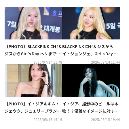
【PHOTO】BLACKPINK ロゼ＆
BLACKPINK ロゼ＆ジスから
ジスからGirl's Day ヘリまで、
イ・ジョンジェ、Girl's Day ヘ
映画「ホープ」VIP試写会に出
リまで豪華集結！映画「ホー
2026/07/14 11:48
2026/07/14 11:44
席（動画あり）
プ」VIP試写会に出席
【PHOTO】イ・ジア＆キム・
イ・ジア、撮影中のビールは本
ジェウク、ジュエリーブランド
物！？優雅なイメージに対する
「GRAFF」イベントに出席
苦悩も明かす「一番大きな誤
2025/05/16 16:16
2025/03/15 19:44
解」