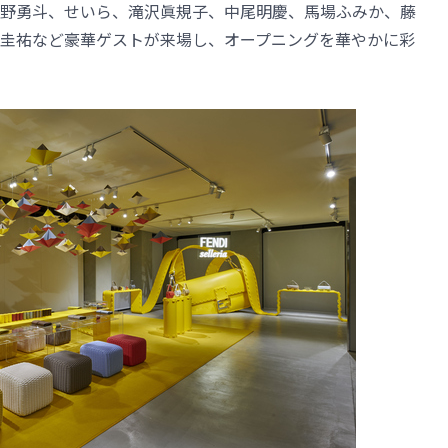
野勇斗、せいら、滝沢眞規子、中尾明慶、馬場ふみか、藤
圭祐など豪華ゲストが来場し、オープニングを華やかに彩