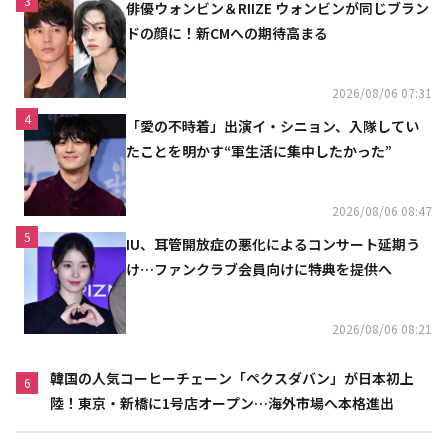
3
俳優ウォンビン＆RIIZE ウォンビンが同じブラン
ドの顔に！新CMへの期待高まる
2026/08/06 07:31
4
「愛の不時着」出演イ・シニョン、入隊してい
たことを明かす“軍生活に集中したかった”
2026/08/06 08:47
5
IU、耳管開放症の悪化によるコンサート延期う
け…ファンクラブ会員向けに特典を提供へ
2026/08/06 08:21
韓国の人気コーヒーチェーン「ペクスダバン」が日本初上
6
陸！東京・新橋に1号店オープン…海外市場へ本格進出