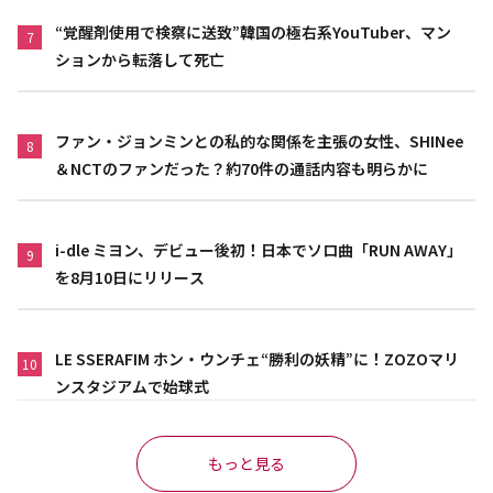
“覚醒剤使用で検察に送致”韓国の極右系YouTuber、マン
7
ションから転落して死亡
ファン・ジョンミンとの私的な関係を主張の女性、SHINee
8
＆NCTのファンだった？約70件の通話内容も明らかに
i-dle ミヨン、デビュー後初！日本でソロ曲「RUN AWAY」
9
を8月10日にリリース
LE SSERAFIM ホン・ウンチェ“勝利の妖精”に！ZOZOマリ
10
ンスタジアムで始球式
もっと見る