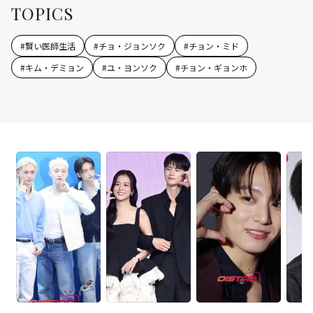
TOPICS
#
賢い医師生活
#
チョ・ジョンソク
#
チョン・ミド
#
キム・デミョン
#
ユ・ヨンソク
#
チョン・ギョンホ