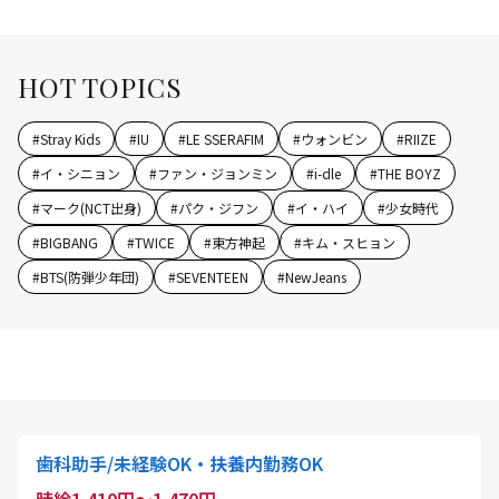
HOT TOPICS
#
Stray Kids
#
IU
#
LE SSERAFIM
#
ウォンビン
#
RIIZE
#
イ・シニョン
#
ファン・ジョンミン
#
i-dle
#
THE BOYZ
#
マーク(NCT出身)
#
パク・ジフン
#
イ・ハイ
#
少女時代
#
BIGBANG
#
TWICE
#
東方神起
#
キム・スヒョン
#
BTS(防弾少年団)
#
SEVENTEEN
#
NewJeans
歯科助手/未経験OK・扶養内勤務OK
時給1,410円～1,470円