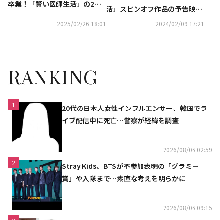
卒業！「賢い医師生活」の2人
活」スピンオフ作品の予告映像
が卒業式に駆けつける
が解禁！2024年上半期に放送へ
2025/02/26 18:01
2024/02/09 17:21
RANKING
1
20代の日本人女性インフルエンサー、韓国でラ
イブ配信中に死亡…警察が経緯を調査
2026/08/06 02:59
2
Stray Kids、BTSが不参加表明の「グラミー
賞」や入隊まで…素直な考えを明らかに
2026/08/06 09:15