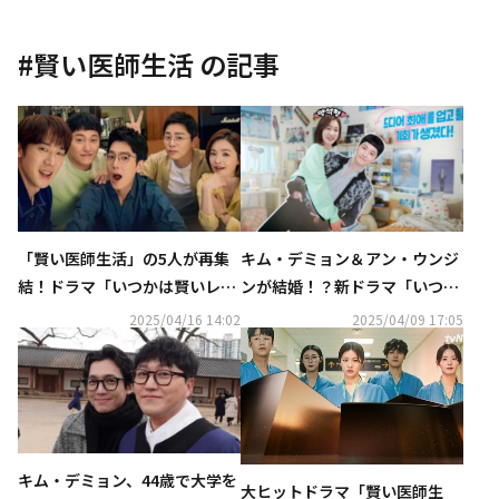
#
賢い医師生活
の記事
「賢い医師生活」の5人が再集
キム・デミョン＆アン・ウンジ
結！ドラマ「いつかは賢いレジ
ンが結婚！？新ドラマ「いつか
デント生活」OSTで4年ぶりカ
は賢いレジデント生活」公式ウ
2025/04/16 14:02
2025/04/09 17:05
ムバック
ェブサイトをオープン
キム・デミョン、44歳で大学を
大ヒットドラマ「賢い医師生