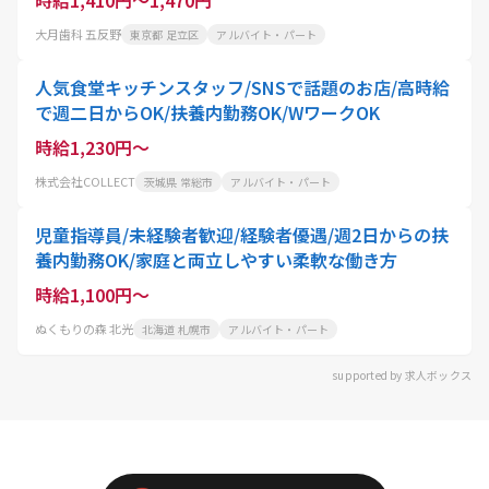
大月歯科 五反野
東京都 足立区
アルバイト・パート
人気食堂キッチンスタッフ/SNSで話題のお店/高時給
で週二日からOK/扶養内勤務OK/WワークOK
時給1,230円～
株式会社COLLECT
茨城県 常総市
アルバイト・パート
児童指導員/未経験者歓迎/経験者優遇/週2日からの扶
養内勤務OK/家庭と両立しやすい柔軟な働き方
時給1,100円～
ぬくもりの森 北光
北海道 札幌市
アルバイト・パート
supported by 求人ボックス