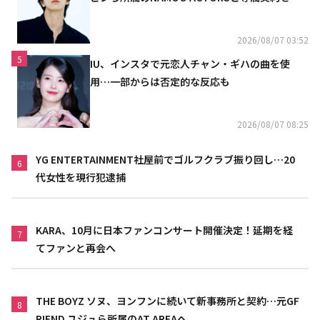
結
2026/08/07 03:52
5
IU、インスタで元恋人チャン・ギハの曲を使
用…一部からは否定的な反応も
2026/08/07 08:25
YG ENTERTAINMENT社屋前でゴルフクラブ振り回し…20
6
代女性を現行犯逮捕
KARA、10月に日本ファンコンサート開催決定！延期を経
7
てファンと再会へ
THE BOYZ ソヌ、ヨンフンに続いて新事務所と契約…元GF
8
RIEND ユジュら所属のAT AREAへ