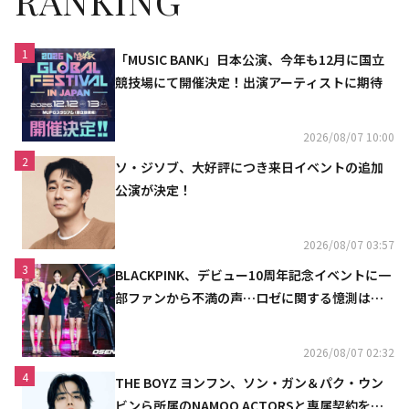
RANKING
1
「MUSIC BANK」日本公演、今年も12月に国立
競技場にて開催決定！出演アーティストに期待
2026/08/07 10:00
2
ソ・ジソブ、大好評につき来日イベントの追加
公演が決定！
2026/08/07 03:57
3
BLACKPINK、デビュー10周年記念イベントに一
部ファンから不満の声…ロゼに関する憶測は否
定
2026/08/07 02:32
4
THE BOYZ ヨンフン、ソン・ガン＆パク・ウン
ビンら所属のNAMOO ACTORSと専属契約を締