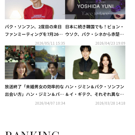
パク・ソンフン、2度目の来日
日本に続き韓国でも！ビョン・
ファンミーティングを7月26日
ウソク、パク・シネから赤楚衛
に横浜で開催！ファンクラブの
二まで、日韓から62人が参加の
2026/05/11 15:35
2026/04/23 19:09
大型リニューアルも
チャリティー写真展を開催
放送終了「未婚男女の効率的な
ハン・ジミン＆パク・ソンフン
出会い方」ハン・ジミン＆パ
＆イ・ギテク、それぞれ異なる
ク・ソンフンの恋の行方は？
カップルグラビアを披露…「未
2026/04/07 10:34
2026/03/28 14:18
【ネタバレあり】
婚男女の効率的な出会い」に期
待