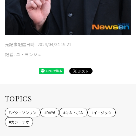
元記事配信日時 :
2024/04/24 19:21
記者 :
ユ・ヨンジュ
TOPICS
#
パク・ソンフン
#
DAY6
#
キム・ボム
#
イ・ジヌク
#
カン・テオ