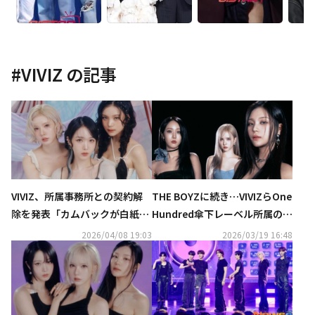
#
VIVIZ
の記事
VIVIZ、所属事務所との契約解
THE BOYZに続き…VIVIZらOne
除を発表「カムバックが白紙
Hundred傘下レーベル所属の3
に…マネージャーが自腹を切る
組が相次いで契約解除を要求
2026/04/08 19:03
2026/03/19 16:48
ことも」