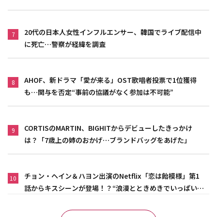
20代の日本人女性インフルエンサー、韓国でライブ配信中
7
に死亡…警察が経緯を調査
AHOF、新ドラマ「愛が来る」OST歌唱者投票で1位獲得
8
も…関与を否定“事前の協議がなく参加は不可能”
CORTISのMARTIN、BIGHITからデビューしたきっかけ
9
は？「7歳上の姉のおかげ…ブランドバッグをあげた」
チョン・ヘイン＆ハヨン出演のNetflix「恋は飴模様」第1
10
話からキスシーンが登場！？“浪漫とときめきでいっぱいの
作品”