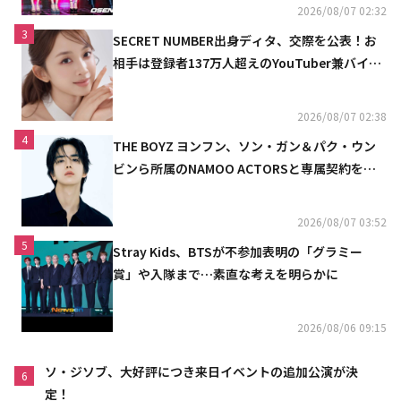
2026/08/07 02:32
3
SECRET NUMBER出身ディタ、交際を公表！お
相手は登録者137万人超えのYouTuber兼バイオ
リニスト
2026/08/07 02:38
4
THE BOYZ ヨンフン、ソン・ガン＆パク・ウン
ビンら所属のNAMOO ACTORSと専属契約を締
結
2026/08/07 03:52
5
Stray Kids、BTSが不参加表明の「グラミー
賞」や入隊まで…素直な考えを明らかに
2026/08/06 09:15
ソ・ジソブ、大好評につき来日イベントの追加公演が決
6
定！