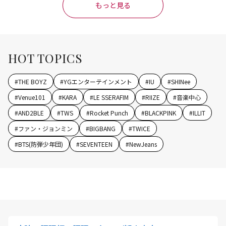
もっと見る
HOT TOPICS
#
THE BOYZ
#
YGエンターテインメント
#
IU
#
SHINee
#
Venue101
#
KARA
#
LE SSERAFIM
#
RIIZE
#
音楽中心
#
AND2BLE
#
TWS
#
Rocket Punch
#
BLACKPINK
#
ILLIT
#
ファン・ジョンミン
#
BIGBANG
#
TWICE
#
BTS(防弾少年団)
#
SEVENTEEN
#
NewJeans