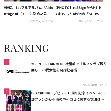
VIVIZ、1stフルアルバム「A Mo
【PHOTO】n.SSignからH1-K
ntage of（ ）」に込めた思い
EYまで、7/16放送の「SHOW C
とは？“これから進む道を教え
HAMPION」に出演
2025/07/26 19:54
2025/07/17 12:56
てくれる作品”
RANKING
1
YG ENTERTAINMENT社屋前でゴルフクラブ振り
回し…20代女性を現行犯逮捕
2026/08/07 02:02
2
BLACKPINK、デビュー10周年記念イベントに一
部ファンから不満の声…ロゼに関する憶測は否
定