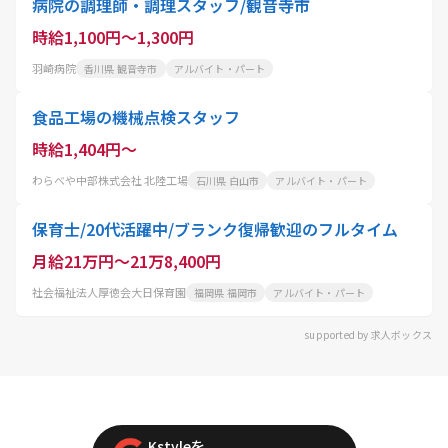
病院の調理師・調理スタッフ/観音寺市
時給1,100円～1,300円
羽崎病院
香川県 観音寺市
アルバイト・パート
食品工場の機械点検スタッフ
時給1,404円～
わらべや中部株式会社 北陸工場
石川県 白山市
アルバイト・パート
保育士/20代活躍中/ブランク復帰歓迎のフルタイム
月給21万円～21万8,400円
社会福祉法人厚徳会大日保育園
福岡県 福岡市
アルバイト・パート
supported by 求人ボックス
Kstyleを