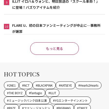
ILLIT イロハ＆ウォンヒ、明日放送の「スクール革命！」
9
に登場！バズりアイテムを紹介
FLARE U、初の日本ファンミーティングが中止に…事務所
10
が謝罪
もっと見る
HOT TOPICS
#
2NE1
#
NCT
#
BLACKPINK
#
KATSEYE
#
Hearts2Hearts
#
THE BOYZ
#
fantagio
#
ILLIT
#
ミュージックバンク日本公演
#
YGエンターテインメント
#
RIIZE
#
ファン・ジョンミン
#
BIGBANG
#
TWICE