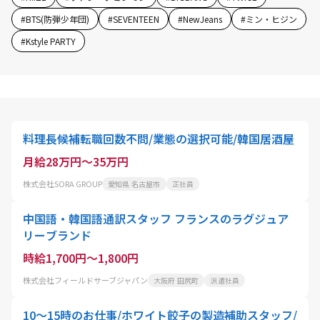
#
BTS(防弾少年団)
#
SEVENTEEN
#
NewJeans
#
ミン・ヒジン
#
Kstyle PARTY
料理長候補転職回数不問/業態の選択可能/韓国居酒屋
月給28万円～35万円
株式会社SORA GROUP
愛知県 名古屋市
正社員
中国語・韓国語通訳スタッフ フランスのラグジュア
リーブランド
時給1,700円～1,800円
株式会社フィールドサーブジャパン
大阪府 田尻町
派遣社員
10～15時のお仕事/ホワイト餃子の製造補助スタッフ/