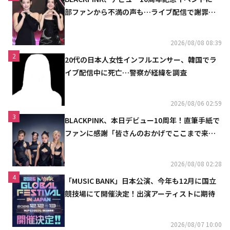
部ファンから不満の声も…ライブ配信で謝罪
「コミュニケーション不足だった」
2026/08/08 08:39
2
20代の日本人女性インフルエンサー、韓国でラ
イブ配信中に死亡…警察が経緯を調査
2026/08/06 02:59
3
BLACKPINK、本日デビュー10周年！直筆手紙で
ファンに感謝「皆さんのおかげでここまで来ら
れた」
2026/08/08 02:28
4
「MUSIC BANK」日本公演、今年も12月に国立
競技場にて開催決定！出演アーティストに期待
2026/08/07 10:00