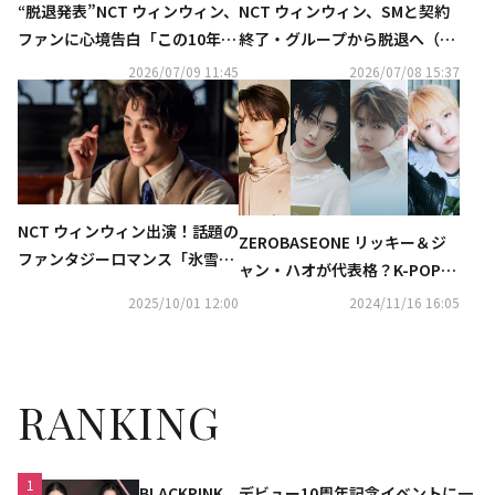
“脱退発表”NCT ウィンウィン、
NCT ウィンウィン、SMと契約
ファンに心境告白「この10年は
終了・グループから脱退へ（公
人生において最も大切な思い
式）
2026/07/09 11:45
2026/07/08 15:37
出」
NCT ウィンウィン出演！話題の
ZEROBASEONE リッキー＆ジ
ファンタジーロマンス「氷雪の
ャン・ハオが代表格？K-POPア
接吻（くちづけ）」U-NEXTよ
イドルで注目の「建国顔」と
2025/10/01 12:00
2024/11/16 16:05
り独占先行配信スタート＜中国
「傾国顔」
ドラマ＞
RANKING
1
BLACKPINK、デビュー10周年記念イベントに一