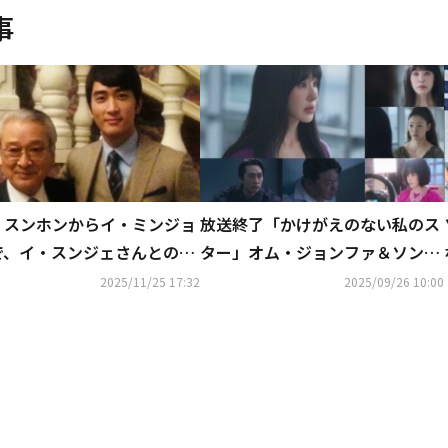
事
・スンホンからイ・ミンジョ
放送終了「かけがえのない私のス
で、イ・スンジェさんとの別
ター」オム・ジョンファ＆ソン・
芸能界から追悼の声続く
スンホンが迎えた結末は？【ネタ
2025/11/25 17:32
2025/09/26 10:00
バレあり】