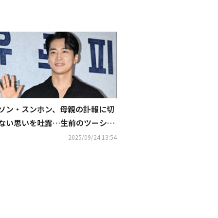
ソン・スンホン、母親の訃報に切
ない思いを吐露…生前のツーショ
ットとともに哀悼
2025/09/24 13:54