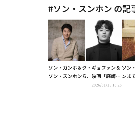
#
ソン・スンホン
の記
ソン・ガンホ＆ク・ギョファン＆
ソン
ソン・スンホンら、映画「庭師た
ンま
ち」で豪華共演へ
れに
2026/01/15 10:26