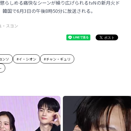
懲らしめる痛快なシーンが繰り広げられるtvNの新月火ド
韓国で6月3日の午後8時50分に放送される。
ユ・スヨン
ヨンソ
#
イ・シオン
#
チャン・ギュリ
～