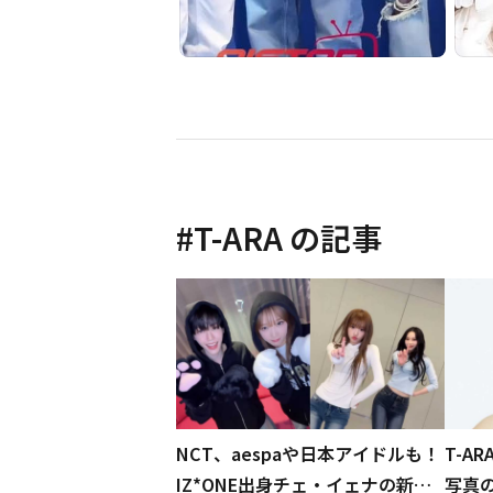
#
T-ARA
の記事
NCT、aespaや日本アイドルも！
T-A
IZ*ONE出身チェ・イェナの新曲
写真