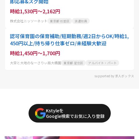
即応募&スグ開始
時給1,530円～2,162円
株式会社ニッソーネット
東京都 杉並区
派遣社員
認可保育園の保育補助/短期勤務/週2日からOK/時給1,
450円以上/持ち帰り仕事ゼロ/未経験大歓迎
時給1,450円～1,700円
大空と大地のなーさりぃ扇大橋園
東京都 足立区
アルバイト・パート
supported by 求人ボックス
Kstyleを
Google検索でお気に入り登録