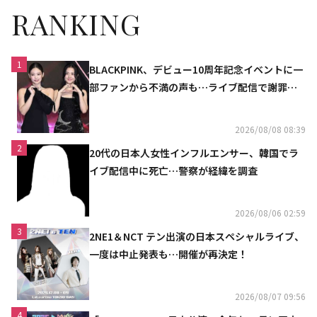
RANKING
1
BLACKPINK、デビュー10周年記念イベントに一
部ファンから不満の声も…ライブ配信で謝罪
「コミュニケーション不足だった」
2026/08/08 08:39
2
20代の日本人女性インフルエンサー、韓国でラ
イブ配信中に死亡…警察が経緯を調査
2026/08/06 02:59
3
2NE1＆NCT テン出演の日本スペシャルライブ、
一度は中止発表も…開催が再決定！
2026/08/07 09:56
4