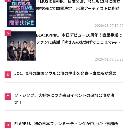
「MUSIC BANK」日本公演、今年も12月に国立
競技場にて開催決定！出演アーティストに期待
2026/08/07 10:00
5
BLACKPINK、本日デビュー10周年！直筆手紙で
ファンに感謝「皆さんのおかげでここまで来ら
れた」
2026/08/08 02:28
JO1、9月の韓国ソウル公演の中止を発表…事務所が謝罪
6
ソ・ジソブ、大好評につき来日イベントの追加公演が決
7
定！
FLARE U、初の日本ファンミーティングが中止に…事務所
8