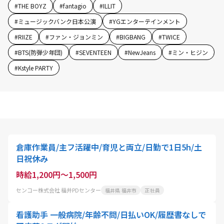
#
THE BOYZ
#
fantagio
#
ILLIT
#
ミュージックバンク日本公演
#
YGエンターテインメント
#
RIIZE
#
ファン・ジョンミン
#
BIGBANG
#
TWICE
#
BTS(防弾少年団)
#
SEVENTEEN
#
NewJeans
#
ミン・ヒジン
#
Kstyle PARTY
倉庫作業員/主フ活躍中/育児と両立/日勤で1日5h/土
日祝休み
時給1,200円～1,500円
センコー株式会社 福井PDセンター
福井県 福井市
正社員
看護助手 一般病院/年齢不問/日払いOK/履歴書なしで