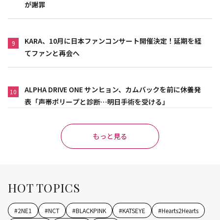
が謝罪
KARA、10月に日本ファンコンサート開催決定！延期を経
9
てファンと再会へ
ALPHA DRIVE ONE サンヒョン、カムバックを前に休養発
10
表「声帯ポリープと診断…明日手術を受ける」
もっと見る
HOT TOPICS
#
2NE1
#
NCT
#
BLACKPINK
#
KATSEYE
#
Hearts2Hearts