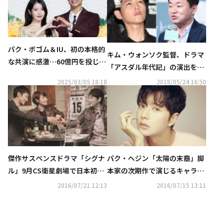
パク・ボゴム＆IU、初の本格的
キム・ウォンソク監督、ドラマ
な共演に感激…60億円を投じた
「アスダル年代記」の演出を担
大作に期待「お互い没頭するこ
当…ソン・ジュンギと再会なる
2025/03/05 18:18
2018/05/24 16:50
とができた」
か
傑作サスペンスドラマ「シグナ
パク・ヘジン「太陽の末裔」脚
ル」9月CS衛星劇場で日本初放
本家の次期作で演じるキャラク
送決定！
ターは“謎めいたニュータイプ
2016/07/21 12:13
2016/07/15 13:11
の諜報員”