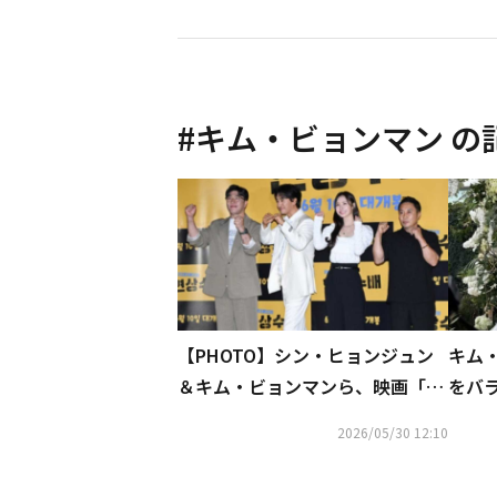
#
キム・ビョンマン
の
【PHOTO】シン・ヒョンジュン
キム
＆キム・ビョンマンら、映画「懸
をバ
賞手配」メディア配給試写会に出
トが
2026/05/30 12:10
席