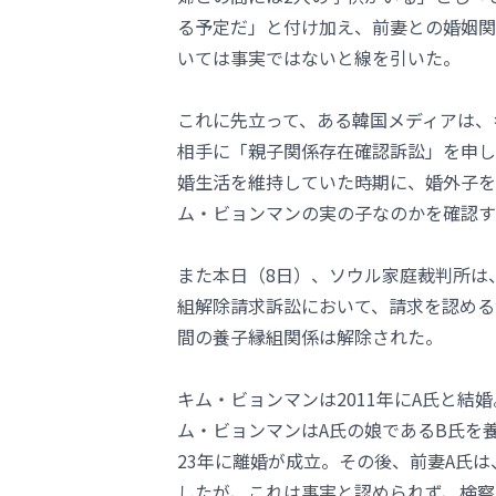
る予定だ」と付け加え、前妻との婚姻関
いては事実ではないと線を引いた。
これに先立って、ある韓国メディアは、
相手に「親子関係存在確認訴訟」を申し
婚生活を維持していた時期に、婚外子を
ム・ビョンマンの実の子なのかを確認す
また本日（8日）、ソウル家庭裁判所は
組解除請求訴訟において、請求を認める
間の養子縁組関係は解除された。
キム・ビョンマンは2011年にA氏と結
ム・ビョンマンはA氏の娘であるB氏を
23年に離婚が成立。その後、前妻A氏
したが、これは事実と認められず、検察