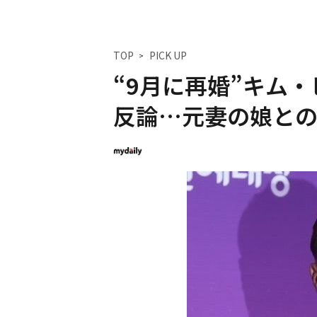
TOP
PICK UP
“9月に再婚”キム
反論…元妻の娘と