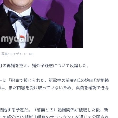
写真=マイデイリー DB
月の再婚を控え、婚外子疑惑について反論した。
ーに「記事で報じられた、訴訟中の前妻A氏の娘B氏が相続
は、まだ内容を受け取っていないため、真偽を確認できな
に結婚する予定だ。（前妻との）婚姻関係が破綻した後、新
この部分はTV朝鮮『朝鮮のサランクン』を通じて公開され