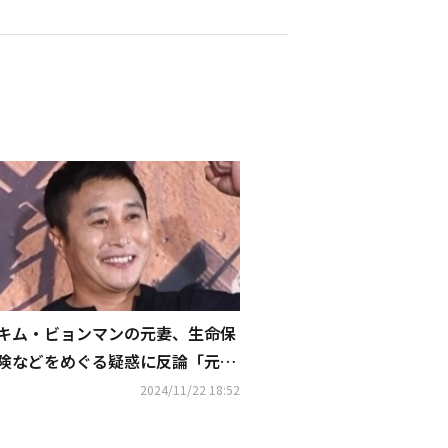
キム・ビョンマンの元妻、生命保
険などをめぐる疑惑に反論「元夫
2人が死亡したという噂はデマ」
2024/11/22 18:52