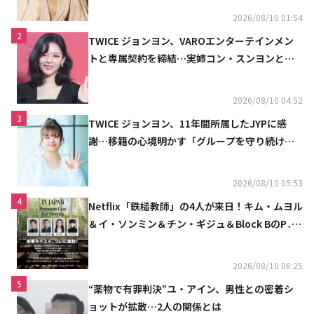
2026/08/10 01:54
2
TWICE ジョンヨン、VAROエンターテインメン
トと専属契約を締結…実姉コン・スンヨンと同
じ事務所（公式）
2026/08/10 04:52
3
TWICE ジョンヨン、11年間所属したJYPに感
謝…移籍の心境明かす「グループを守り続け
る」
2026/08/10 05:53
4
Netflix「鉄槌教師」の4人が来日！キム・ムヨル
＆イ・ソンミン＆チン・ギジュ＆Block BのP․
O、10月にスペシャルファンミーティング開催
決定
2026/08/10 06:25
5
“薬物で有罪判決”ユ・アイン、男性との密着シ
ョットが拡散…2人の関係とは