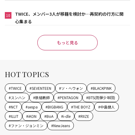
TWICE、メンバー3人が移籍を検討か…再契約の行方に関
10
心集まる
もっと見る
HOT TOPICS
#
TWICE
#
SEVENTEEN
#
ソ・ヘウォン
#
BLACKPINK
#
スンハン
#
鉄槌教師
#
PENTAGON
#
BTS(防弾少年団)
#
NCT
#
aespa
#
BIGBANG
#
THE BOYZ
#
中島健人
#
ILLIT
#
iKON
#
BoA
#
i-dle
#
RIIZE
#
ファン・ジョンミン
#
NewJeans