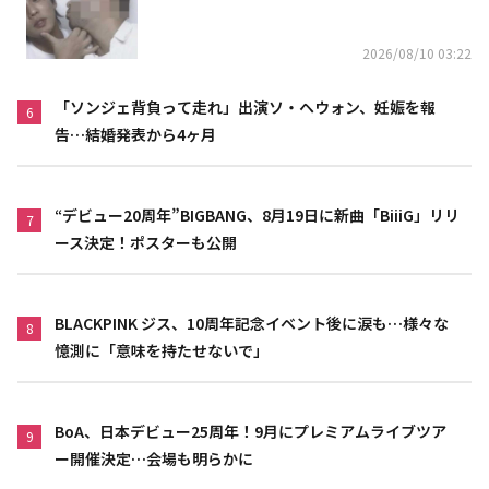
2026/08/10 03:22
「ソンジェ背負って走れ」出演ソ・ヘウォン、妊娠を報
6
告…結婚発表から4ヶ月
“デビュー20周年”BIGBANG、8月19日に新曲「BiiiG」リリ
7
ース決定！ポスターも公開
BLACKPINK ジス、10周年記念イベント後に涙も…様々な
8
憶測に「意味を持たせないで」
BoA、日本デビュー25周年！9月にプレミアムライブツア
9
ー開催決定…会場も明らかに