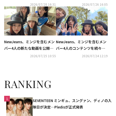
発
立…第4回弁論期日が進行
2026/07/28 16:31
2026/07/26 16:05
NewJeans、ミンジを含むメン
NewJeans、ミンジを含むメン
バー4人の新たな動画を公開…
バー4人のコンテンツを続々と
撮影現場のビハインドも
公開…J-POPに合わせダンスも
2026/07/25 10:55
2026/07/24 12:19
（動画あり）
RANKING
1
SEVENTEEN ミンギュ、スングァン、ディノの入
隊日が決定…Pledisが正式発表