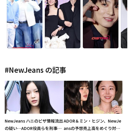
#
NewJeans
の記事
NewJeans ハニのビザ情報流出
ADOR＆ミン・ヒジン、NewJe
の疑い…ADOR役員らを刑事告
ansの予想売上高をめぐり対