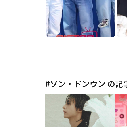
#
ソン・ドンウン
の記