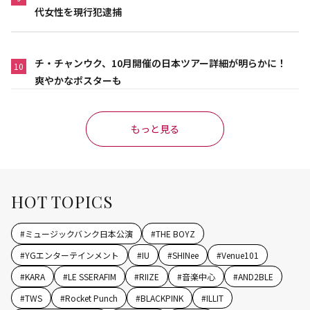
代女性を現行犯逮捕
チ・チャンウク、10月開催の日本ツアー詳細が明らかに！
10
爽やかなポスターも
もっと見る
HOT TOPICS
#
ミュージックバンク日本公演
#
THE BOYZ
#
YGエンターテインメント
#
IU
#
SHINee
#
Venue101
#
KARA
#
LE SSERAFIM
#
RIIZE
#
音楽中心
#
AND2BLE
#
TWS
#
Rocket Punch
#
BLACKPINK
#
ILLIT