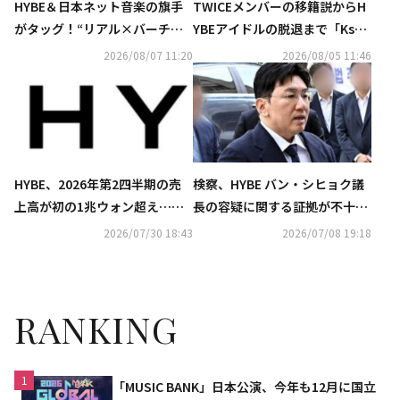
HYBE＆日本ネット音楽の旗手
TWICEメンバーの移籍説からH
がタッグ！“リアル×バーチャ
YBEアイドルの脱退まで「Kstyl
ル日韓グループ”Girls Archive
e 7月の記事ランキングTOP5」
2026/08/07 11:20
2026/08/05 11:46
s․、プレデビュー曲がNetflix映
を発表
画主題歌に異例の大抜擢
HYBE、2026年第2四半期の売
検察、HYBE バン・シヒョク議
上高が初の1兆ウォン超え…営
長の容疑に関する証拠が不十分
業利益も過去最高を記録
と判断…警察に別の容疑適用を
2026/07/30 18:43
2026/07/08 19:18
提案
RANKING
1
「MUSIC BANK」日本公演、今年も12月に国立