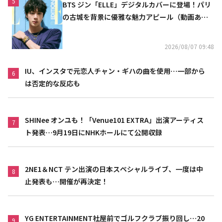
5
BTS ジン「ELLE」デジタルカバーに登場！パリ
の古城を背景に優雅な魅力アピール（動画あ
り）
2026/08/07 09:48
IU、インスタで元恋人チャン・ギハの曲を使用…一部から
6
は否定的な反応も
SHINee オンユも！「Venue101 EXTRA」出演アーティス
7
ト発表…9月19日にNHKホールにて公開収録
2NE1＆NCT テン出演の日本スペシャルライブ、一度は中
8
止発表も…開催が再決定！
YG ENTERTAINMENT社屋前でゴルフクラブ振り回し…20
9