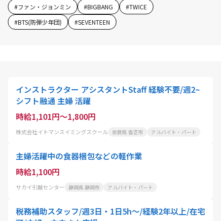
#
ファン・ジョンミン
#
BIGBANG
#
TWICE
#
BTS(防弾少年団)
#
SEVENTEEN
インストラクター アシスタントStaff 経験不要/週2~
シフト融通 主婦 活躍
時給1,101円～1,800円
株式会社イトマンスイミングスクール
奈良県 香芝市
アルバイト・パート
主婦活躍中の食器梱包などの軽作業
時給1,100円
サカイ引越センター
静岡県 静岡市
アルバイト・パート
税務補助スタッフ/週3日・1日5h～/経験2年以上/在宅