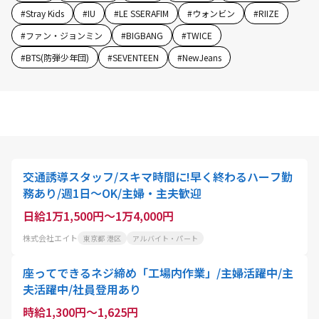
#
Stray Kids
#
IU
#
LE SSERAFIM
#
ウォンビン
#
RIIZE
#
ファン・ジョンミン
#
BIGBANG
#
TWICE
#
BTS(防弾少年団)
#
SEVENTEEN
#
NewJeans
交通誘導スタッフ/スキマ時間に!早く終わるハーフ勤
務あり/週1日～OK/主婦・主夫歓迎
日給1万1,500円～1万4,000円
株式会社エイト
東京都 港区
アルバイト・パート
座ってできるネジ締め「工場内作業」/主婦活躍中/主
夫活躍中/社員登用あり
時給1,300円～1,625円