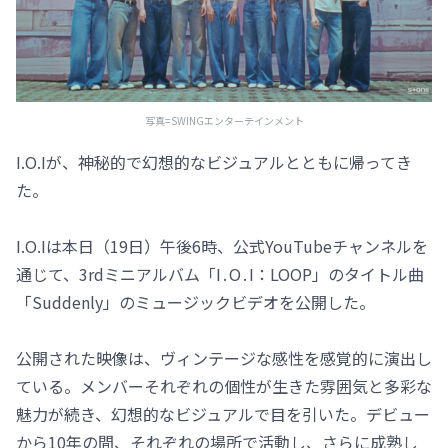
写真=SWINGエンターテインメント
I.O.Iが、神秘的で幻想的なビジュアルとともに帰ってき
た。
I.O.Iは本日（19日）午後6時、公式YouTubeチャンネルを
通じて、3rdミニアルバム「I․O․I：LOOP」のタイトル曲
「Suddenly」のミュージックビデオを公開した。
公開された映像は、ヴィンテージな感性を感覚的に演出し
ている。メンバーそれぞれの個性が生きた雰囲気と多彩な
魅力が続き、幻想的なビジュアルで目を引いた。デビュー
から10年の間、それぞれの場所で活動し、さらに成熟し