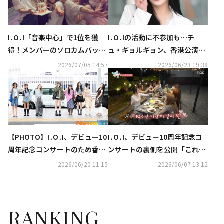
I․O․I「音楽中心」で1位を獲
I․O․Iの活動に不参加も…チ
得！メンバーのソロカムバック
ュ・ギョルギョン、香港公演の
応援…記念ショットを公開
会場を訪れメンバーと再会！変
2026/07/05 14:57
2026/06/23 19:38
わらぬ友情が話題
【PHOTO】I․O․I、デビュー10
I․O․I、デビュー10周年記念コ
周年記念コンサートのため香港
ンサートの裏側を公開「これが
へ出国（動画あり）
終わりだとは思ってない」
2026/06/20 11:15
2026/06/07 13:12
RANKING