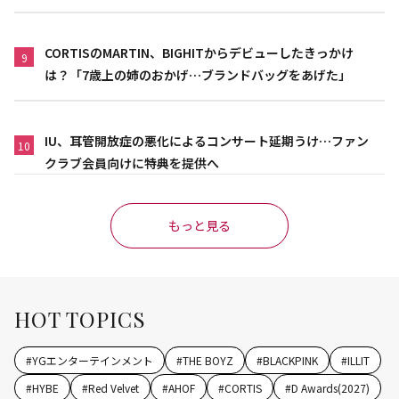
CORTISのMARTIN、BIGHITからデビューしたきっかけ
9
は？「7歳上の姉のおかげ…ブランドバッグをあげた」
IU、耳管開放症の悪化によるコンサート延期うけ…ファン
10
クラブ会員向けに特典を提供へ
もっと見る
HOT TOPICS
#
YGエンターテインメント
#
THE BOYZ
#
BLACKPINK
#
ILLIT
#
HYBE
#
Red Velvet
#
AHOF
#
CORTIS
#
D Awards(2027)