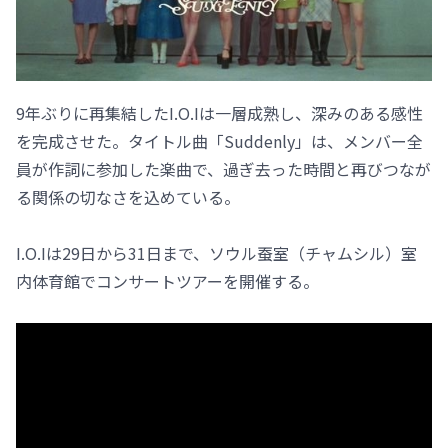
9年ぶりに再集結したI.O.Iは一層成熟し、深みのある感性
を完成させた。タイトル曲「Suddenly」は、メンバー全
員が作詞に参加した楽曲で、過ぎ去った時間と再びつなが
る関係の切なさを込めている。
I.O.Iは29日から31日まで、ソウル蚕室（チャムシル）室
内体育館でコンサートツアーを開催する。