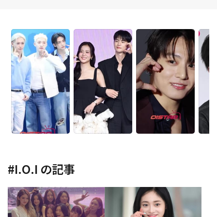
#
I.O.I
の記事