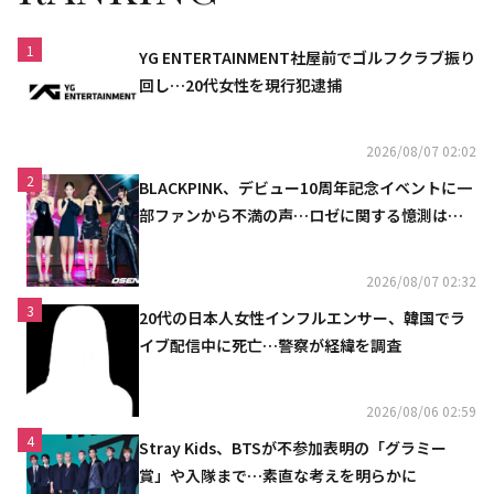
1
YG ENTERTAINMENT社屋前でゴルフクラブ振り
回し…20代女性を現行犯逮捕
2026/08/07 02:02
2
BLACKPINK、デビュー10周年記念イベントに一
部ファンから不満の声…ロゼに関する憶測は否
定
2026/08/07 02:32
3
20代の日本人女性インフルエンサー、韓国でラ
イブ配信中に死亡…警察が経緯を調査
2026/08/06 02:59
4
Stray Kids、BTSが不参加表明の「グラミー
賞」や入隊まで…素直な考えを明らかに