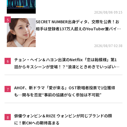
2026/08/06 09:15
5
SECRET NUMBER出身ディタ、交際を公表！お
相手は登録者137万人超えのYouTuber兼バイオ
リニスト
2026/08/07 02:38
チョン・ヘイン＆ハヨン出演のNetflix「恋は飴模様」第1
6
話からキスシーンが登場！？“浪漫とときめきでいっぱいの
作品”
AHOF、新ドラマ「愛が来る」OST歌唱者投票で1位獲得
7
も…関与を否定“事前の協議がなく参加は不可能”
俳優ウォンビン＆RIIZE ウォンビンが同じブランドの顔
8
に！新CMへの期待高まる