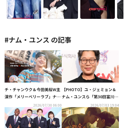
#
ナム・ユンス
の記事
チ・チャンウク＆今田美桜W主
【PHOTO】ユ・ジェミョン＆
演作「メリーベリーラブ」ナ
ナム・ユンスら「第30回富川国
ム・ユンスのビジュアル解禁！
際ファンタスティック映画祭」
2026/07/30 06:00
2026/07/03 19:04
久間田琳加の出演も決定
のレッドカーペットに登場