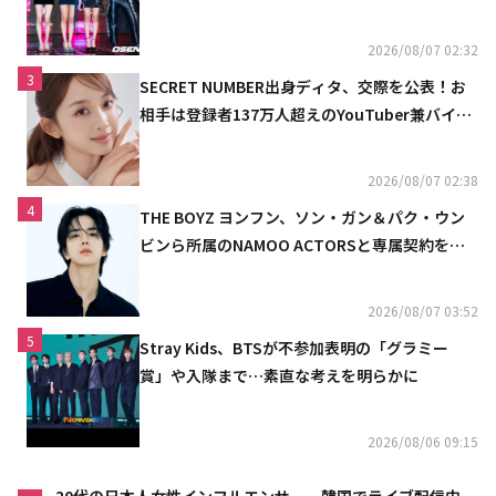
定
2026/08/07 02:32
3
SECRET NUMBER出身ディタ、交際を公表！お
相手は登録者137万人超えのYouTuber兼バイオ
リニスト
2026/08/07 02:38
4
THE BOYZ ヨンフン、ソン・ガン＆パク・ウン
ビンら所属のNAMOO ACTORSと専属契約を締
結
2026/08/07 03:52
5
Stray Kids、BTSが不参加表明の「グラミー
賞」や入隊まで…素直な考えを明らかに
2026/08/06 09:15