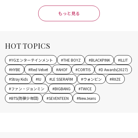
もっと見る
HOT TOPICS
#
YGエンターテインメント
#
THE BOYZ
#
BLACKPINK
#
ILLIT
#
HYBE
#
Red Velvet
#
AHOF
#
CORTIS
#
D Awards(2027)
#
Stray Kids
#
IU
#
LE SSERAFIM
#
ウォンビン
#
RIIZE
#
ファン・ジョンミン
#
BIGBANG
#
TWICE
#
BTS(防弾少年団)
#
SEVENTEEN
#
NewJeans