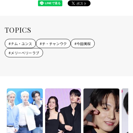
TOPICS
#
ナム・ユンス
#
チ・チャンウク
#
今田美桜
#
メリーベリーラブ