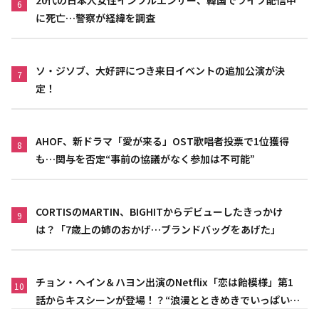
20代の日本人女性インフルエンサー、韓国でライブ配信中
6
に死亡…警察が経緯を調査
ソ・ジソブ、大好評につき来日イベントの追加公演が決
7
定！
AHOF、新ドラマ「愛が来る」OST歌唱者投票で1位獲得
8
も…関与を否定“事前の協議がなく参加は不可能”
CORTISのMARTIN、BIGHITからデビューしたきっかけ
9
は？「7歳上の姉のおかげ…ブランドバッグをあげた」
チョン・ヘイン＆ハヨン出演のNetflix「恋は飴模様」第1
10
話からキスシーンが登場！？“浪漫とときめきでいっぱいの
作品”