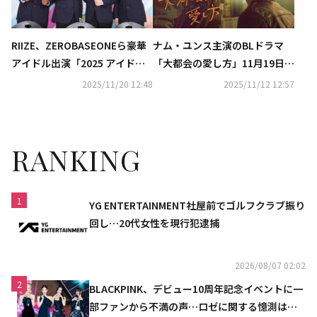
RIIZE、ZEROBASEONEら豪華
ナム・ユンス主演のBLドラマ
アイドル出演「2025 アイドル
「大都会の愛し方」11月19日よ
陸上大会」KNTVで2026年1月
りU-NEXTにて独占配信
2025/11/20 12:48
2025/11/12 12:57
に日本初放送！
RANKING
1
YG ENTERTAINMENT社屋前でゴルフクラブ振り
回し…20代女性を現行犯逮捕
2026/08/07 02:02
2
BLACKPINK、デビュー10周年記念イベントに一
部ファンから不満の声…ロゼに関する憶測は否