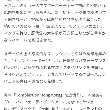
ャネル」のショーのアフターパーティーで初めて公開され
話題を集めた曲はもちろん、新しいトラックまで相次いで
公開されると、客席からは爆発的な歓声が沸き起こった。
続いてメガヒット曲「like JENNIE」でステージのエンデ
ィングを飾り、歴代級の大合唱が巻き起こりながら華やか
なフィナーレを完成させた。
ステージの上の感覚的なファッションもやはり視線を集め
た。“トレンドセッター”らしく、圧倒的なパフォーマンス
にふさわしい個性あふれる衣装とスタイリングを披露し、
音楽を超えてファッション界までリードするグローバルア
イコンの真価を遺憾なく発揮した。
今年「ComplexCon Hong Kong」を皮切りに、本格的な
グローバルフェスティバルツアーに火をつけたジェニー
は、デンマークの「Roskilde Festival」、ポーランドの