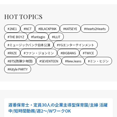
HOT TOPICS
#
2NE1
#
NCT
#
BLACKPINK
#
KATSEYE
#
Hearts2Hearts
#
THE BOYZ
#
fantagio
#
ILLIT
#
ミュージックバンク日本公演
#
YGエンターテインメント
#
RIIZE
#
ファン・ジョンミン
#
BIGBANG
#
TWICE
#
BTS(防弾少年団)
#
SEVENTEEN
#
NewJeans
#
ミン・ヒジン
#
Kstyle PARTY
遅番保育士・定員30人の企業主導型保育園/主婦 活躍
中/短時間勤務/週2～/WワークOK