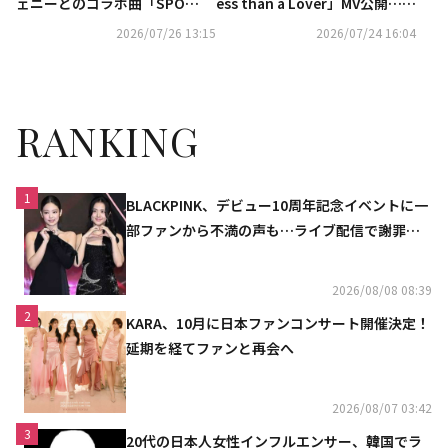
ェニーとのコラボ曲「SPO
ess than a Lover」MV公開…台
T！」がSpotifyで累計再生回
湾のイケメンモデルと恋人役で
2026/07/26 13:15
2026/07/24 16:04
数3億回を突破！
共演
RANKING
1
BLACKPINK、デビュー10周年記念イベントに一
部ファンから不満の声も…ライブ配信で謝罪
「コミュニケーション不足だった」
2026/08/08 08:39
2
KARA、10月に日本ファンコンサート開催決定！
延期を経てファンと再会へ
2026/08/07 03:42
3
20代の日本人女性インフルエンサー、韓国でラ