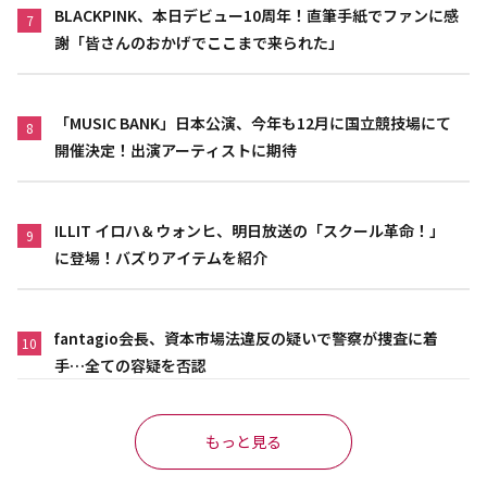
BLACKPINK、本日デビュー10周年！直筆手紙でファンに感
7
謝「皆さんのおかげでここまで来られた」
「MUSIC BANK」日本公演、今年も12月に国立競技場にて
8
開催決定！出演アーティストに期待
ILLIT イロハ＆ウォンヒ、明日放送の「スクール革命！」
9
に登場！バズりアイテムを紹介
fantagio会長、資本市場法違反の疑いで警察が捜査に着
10
手…全ての容疑を否認
もっと見る