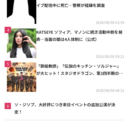
イブ配信中に死亡…警察が経緯を調査
2026/08/06 02:59
4
KATSEYE ソフィア、マノンに続き活動中断を発
表…当面の間は4人体制に（公式）
2026/08/08 09:21
5
「鉄槌教師」「伝説のキッチン・ソルジャー」
が大ヒット！スタジオドラゴン、第2四半期の売
上高が黒字に
2026/08/08 06:21
ソ・ジソブ、大好評につき来日イベントの追加公演が決
6
定！