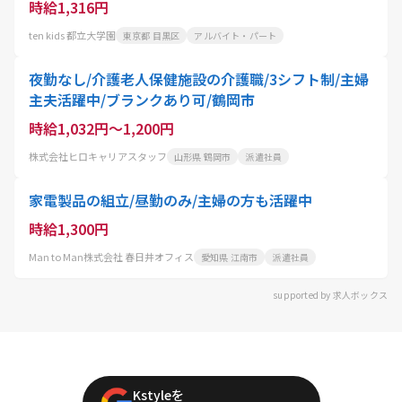
時給1,316円
ten kids 都立大学園
東京都 目黒区
アルバイト・パート
夜勤なし/介護老人保健施設の介護職/3シフト制/主婦
主夫活躍中/ブランクあり可/鶴岡市
時給1,032円～1,200円
株式会社ヒロキャリアスタッフ
山形県 鶴岡市
派遣社員
家電製品の組立/昼勤のみ/主婦の方も活躍中
時給1,300円
Man to Man株式会社 春日井オフィス
愛知県 江南市
派遣社員
supported by 求人ボックス
Kstyleを