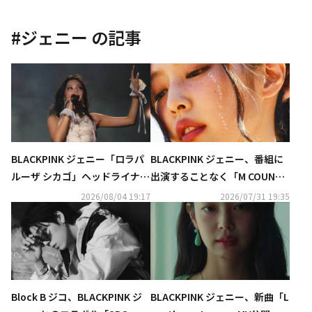
#
ジェニー
の記事
BLACKPINK ジェニー「ロラパ
BLACKPINK ジェニー、番組に
ルーザ シカゴ」ヘッドライナー
出演することなく「M COUNTD
を飾る！熱いステージ披露
OWN」で1位を獲得
2026/08/04 19:17
2026/07/31 19:35
Block B ジコ、BLACKPINK ジ
BLACKPINK ジェニー、新曲「L