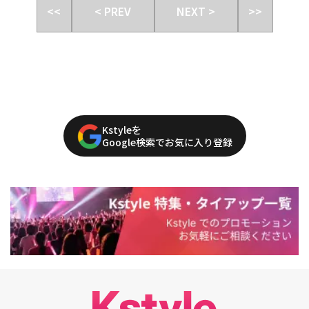
<<
< PREV
NEXT >
>>
Kstyleを
Google検索でお気に入り登録