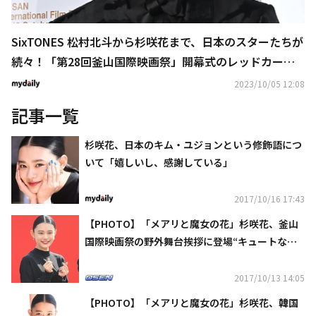
SixTONES 松村北斗から杉咲花まで、日本のスターたちが
続々！「第28回釜山国際映画祭」開幕式のレッドカーペ
ットに登場
2023/10/05 12:08
記事一覧
杉咲花、日本のキム・ユジョンという修飾語につ
いて「嬉しいし、感謝している」
2017/10/16 17:43
【PHOTO】「メアリと魔女の花」杉咲花、釜山
国際映画祭の野外舞台挨拶に登場“キュートな笑
顔”
2017/10/13 14:05
【PHOTO】「メアリと魔女の花」杉咲花、韓国