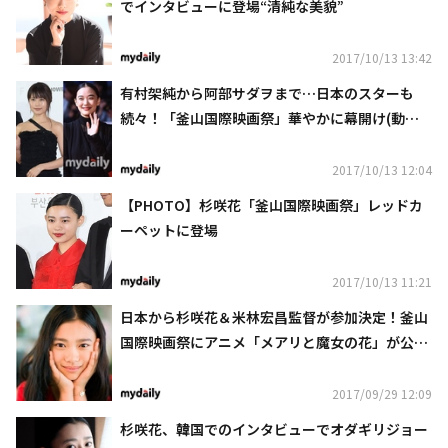
でインタビューに登場“清純な美貌”
2017/10/13 13:42
有村架純から阿部サダヲまで…日本のスターも
続々！「釜山国際映画祭」華やかに幕開け(動画
あり)
2017/10/13 12:04
【PHOTO】杉咲花「釜山国際映画祭」レッドカ
ーペットに登場
2017/10/13 11:21
日本から杉咲花＆米林宏昌監督が参加決定！釜山
国際映画祭にアニメ「メアリと魔女の花」が公式
招待
2017/09/29 12:09
杉咲花、韓国でのインタビューでオダギリジョー