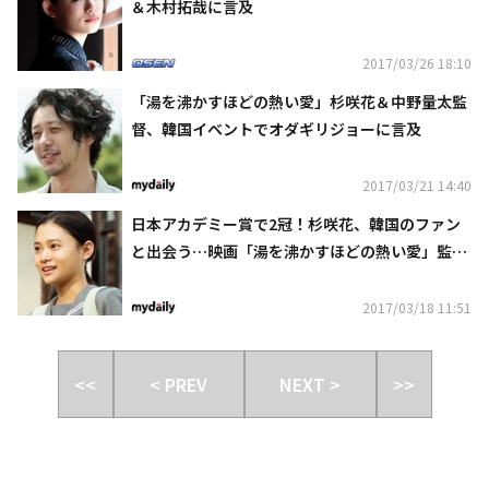
＆木村拓哉に言及
2017/03/26 18:10
「湯を沸かすほどの熱い愛」杉咲花＆中野量太監
督、韓国イベントでオダギリジョーに言及
2017/03/21 14:40
日本アカデミー賞で2冠！杉咲花、韓国のファン
と出会う…映画「湯を沸かすほどの熱い愛」監督
と共に訪韓
2017/03/18 11:51
<<
< PREV
NEXT >
>>