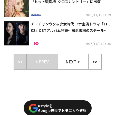
「ヒット製造機-クロスカントリー」に出演
2016/11/16 11:29
チ・チャンウク＆少女時代 ユナ主演ドラマ「THE
K2」OSTアルバム発売…撮影現場のスチールカ
ットも収録
2016/11/08 16:35
<<
< PREV
NEXT >
>>
Kstyleを
Google検索でお気に入り登録