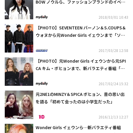
BOW ノウルら、ファッションブランドのイベン
トに出席
2018/03/01 10:43
【PHOTO】SEVENTEEN バーノン＆S.COUPS＆
ウォヌから元Wonder Girls イェウンまで「ソウ
ルファッションウィーク」に出席
2017/03/28 12:58
【PHOTO】元Wonder Girls イェウンから元SPI
CA キム・ボヒョンまで、新バラエティ番組「ク
ロスカントリー」制作発表会に出席
2017/02/24 15:32
元2NE1のMINZY＆SPICA ボヒョン、昔の思い出
を語る「初めて会ったのは小学生だった」
2016/12/13 12:27
Wonder Girls イェウンら…新バラエティ番組