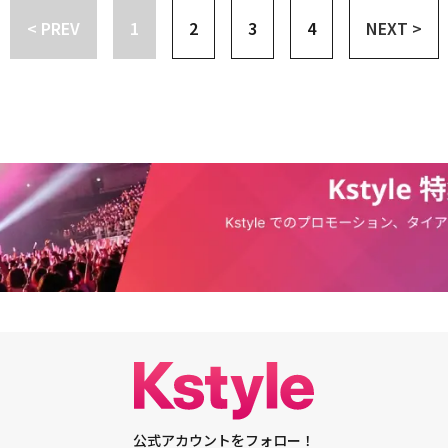
～謗法にあう方法～」10月6日（火） 前5：00～5：50アンコール放送ド
（笑）。前世については分かりませんが、スポーツ選手だったかもしれませ
は走り続ける」の撮影も中断した。スタッフが、感染が疑われている他のド
断、及びキャンセルを発表した。これに伴い、「あいつがそいつだ」で主演
＜アンコール放送＞「リセット～運命をさかのぼる1年～」 全12話11月5日
ート（原題）」10月16日（金）アンコール一挙放送スタート 全12話毎週
< PREV
1
2
3
4
NEXT >
ム：瞬発力は確かにすごいですよね（笑）。私は占いで見てもらったことが
ためだ。JTBCドラマ「プライバシー戦争」も、感染者が発生した他のドラ
ウムも、所属事務所のC-JeSエンターテインメントを通して、予定していた
スタート平日 午前5：00～7：30（2話連続放送）出演：イ・ジュニョ
00～7：30（2話連続放送）出演：キム・ビョンチョル、イ・ドンフィ、チ
む娘で（笑）、末っ子だったそうですよ。でも言うことを全然聞かないの
タッフが、「プライバシー戦争」の協賛に携わっていたため、撮影中断を決
表した。・ファン・ジョンウム＆ユン・ヒョンミン＆ソ・ジフン出演、新ド
ム・ジス、ヤン・ドングン演出：キム・ギョンヒ / 脚本：イ・ソユン、イ・
ジェ演出：ペク・スンリョン / 脚本：キム・ソルジドラマ「ビッグイシュー
されてしまったそうです。お姫様になりたかったのに。――「あいつがそいつ
の新月火ドラマ「18アゲイン」も本日、「感染者や濃厚接触者はいないが、撮
視聴率3.8％を記録・【PHOTO】ファン・ジョンウム＆ユン・ヒョンミン
会いにゆきます」 全16話11月13日（金）アンコール一挙放送スタート平
26日（月）アンコール一挙放送スタート 全16話毎週（月）～（金） 午前
を聞いて、まず頭に浮かぶのは何ですか？ユン・ヒョンミン：撮影は大変で
者の健康と安全を考慮して、撮影を一時中断した。今後のスケジュールは議
「あいつがそいつだ」制作発表会に出席【C-JeSエンターテインメント 公
0（2話連続放送）出演：パク・ミニョン、ソ・ガンジュン、ムン・ジョンヒ、
連続放送）出演：チュ・ジンモ、ハン・イェスル、キム・ヒウォン、シン・ソユ
いう言葉が浮かびますね。ファン・ジョンウム：「あいつがそいつだ」とい
だ」と伝えた。・「あいつがそいつだ」出演者が新型コロナ陽性もスタッフ
はC-JeSエンターテインメントです。8月24日（月）～25日（火）の2日間
ミ演出：ハン・ジスン、チャン・ジヨン / 脚本：ハン・ガラム「アルゴン～
 脚本：チャン・ヒョクリン＜11月 日本初放送＞ドラマ「あいつがそいつだ
すが、ドラマのカラーは温かいドラマですし、美しいドラマだと思います。
期を議論中・韓国でも舞台クラスター発生か？出演者15人が新型コロナウ
った、ファン・ジョンウムの「あいつがあいつだ」放映終了インタビューが
11月26日（木）アンコール一挙放送スタート平日 午前5：00～7：30（2話
）放送スタート 全16話毎週（金） 午後11：00～深夜1：30ほか（2話連続
小栗旬さんのドラマが」――お二人の撮影中のルーティン、オフの日のルーティ
検査結果待ち
。放映終了後、記者の皆様に感謝の挨拶を申し上げ、作品の話をする予定で
ジュヒョク、チョン・ウヒ、パク・ウォンサン、イ・スンジュン、シン・ヒ
ョンウム、ユン・ヒョンミン、ソ・ジフン演出：チェ・ユンソク / 脚本：
さい。ファン・ジョンウム：私は運動が好きなのですが、撮影中は疲れてい
ルスの持続的な拡散により、社会的距離を置く措置に従って、中止を決定し
ジョン / 脚本：チョン・ヨンシン、チュ・ウォンギュ、シン・ハウン■関連
革命（原題）」11月26日（木）放送スタート 全13話毎週（木） 午後1
影中はルーティンが崩れてしまいますね。役になるために自分を捨てて、役
ケジュールに謝罪の言葉を申し上げ、記者の皆様にご了承をお願いいたしま
://www.eigeki.com/special/hanryu_drama_sengen
出演：パク・ジフン、イ・ルビ、ヨンフン（THE BOYZ）、チョン・ダウン、ダ
ルーティンを壊すのがルーティンになっていますね（笑）。ユン・ヒョンミ
望の質問を送っていただければファン・ジョンウムから答えを聞いて、お送
・ドギュ、コ・チャンビン演出：ソ・ジュワンドラマ「コンビニのセッピョ
寝ています。睡眠不足になると集中力が落ちるので。ファン・ジョンウム：
タビュー」で進行いたします。時間の関係上、インタビューの質問はいくつ
日） 午後9：45～11：00 第1話先行放送※12月から本放送スタート 全16
てしまうと、あまり寝ないんです。元々はよく寝るほうなんですが。夜10
伝えする予定です。もう一度、ご了承お願いいたします。ありがとうござい
、キム・ユジョン、ハン・ソンナ演出：イ・ミョンウ / 脚本：ソン・グンジ
覚めるのですが、夜中3時に寝ても朝6時に目が覚めます。休日もそうです
送＞イベント「2019 JUNG ILWOO ASIA FAN MEETING ～him～ I
入ってしまうと、完全にその役柄に入ってしまうのか、あまり寝ないように
日） 午後1：50～3：15出演：チョン・イル（2019年5月24日 東京・豊洲PI
うちで過ごす時間が増えていますが、そんな中でも皆さんが心がけている健康法
STORY IN JAPAN」10月17日（土） 午前5：00～6：30 （3回連続放
ジョンウム：寝る前に呼吸法を実践します。それからこのドラマに入る前
ン・イルバラエティ番組「ジャングルの法則 メルギー編」10月6日（火）放
をやってみました。1分程度ですが（笑）。ユン・ヒョンミン：運動がすご
火） 深夜3：30～5：00ほか出演：キム・ビョンマン、パク・ジョンチョ
は新型コロナ感染拡大の影響で外出も控えているので。最近は家の中にトレ
チャンファン、ハン・ボルム、ユンサナ（ASTRO）、ウギ（(G)I-DLE）、
してみました。家で基本的なトレーニングをやろうと考えています。――最近見
組「週刊K-POPアイドル」毎週（日） 後11：00～深0：00ほか 日本初放
おすすめのドラマや映画があったら教えて下さい。ファン・ジョンウム：
公式アカウントをフォロー！
T 12710月11日 #463ウングァン（BTOB）、プニエル（BTOB）10月18日 #4
です（笑）。ユン・ヒョンミン：僕は日本のドラマの中で、小栗旬さんが出