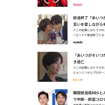
て激しく悩む人生ですが
は、必ず弊社個人情報保
からの猛烈なアタックに
役のように演じ分けるユ
顔に母性本能をかきたて
ナラ＆イ・サンユン共演
しまうそんなキャラクタ
して「完璧さを目指す姿
く住所、氏名、電話番号
画企画チーム長ヒョンジ
手掛けたリュ・ヨンジェ
一夜にして王様になった
VIP顧客チームで働く
の3度の人生でも現世で
て、結婚については現実
弊社の定める方法に基づ
した。また、カリスマ性
バン）」11月18日（
心に傷に抱えたカフェの
携帯電話に「あなたのチ
ンウム：それに金持ちで
自分自身の人生を毎日悩
ての全ての費用はお客様
放送終了「あいつ
っち！？～」のユン・ヒ
された全8話のドラマを
り、本作でも無言でツツ
ら、7年目夫婦の絆が壊
とご本人との共通点、も
く表現したかったんです
注意ください。・応募時
ンが演じた。結婚に対す
家。しかし誕生日の翌朝
2人のブロマンスも本作
互いを愛しながら
で広がり、回を追うごと
ぐさなどは、演じている
の中から、1人を選択す
どの場合。・本キャンペ
愛とは何かを問うドラマ
げるというブラックコメ
2人がペアルックを着た
ヒット愛憎劇だ。10月は
ね。私は言いたいことが
※この記事にはドラマの
う。彼女は「2人のキャ
ることは禁止しております
より日本初放送出演：フ
匙がひとつの器になる」
火花バチバチなのに、周
族」で金持ち夫婦の娘役
我慢する性格です。ファ
ーエンドで放送終了となっ
抱いて私を待ってくれた
れますと、第三者に入力
本：イ・ウンヨン2020年
その意味を見事に皮肉っ
解が誤解を生む場面が笑
（ほうぼう）～運命を変
ムと似ていると思います
が放送された。この日の
に配慮してくれて、守っ
ジュは、締め切りを守ら
ばかり。果たして犯人は
てきてからのヒョンミン
作をより楽しく見るため
ンはどこですか？ファン
ンウム）は、ファン・ジ
心が先に動くと思います
に、水に溺れて昏睡状態
マ「君の視線が止まる先
楽しむもうひとつのキー
しなく。そして、ウェブ
ラブコメディの要素とメ
ヒョンジュは「私たちが
「あいつがそいつだ」の
てしまう。そのため、そ
昨今だが、満を持して制
き、自分の前世を目撃す
（原題）」も10月16
ったので、その点が難し
「あいつがそいつ
れど、家で気楽に映画を
だった。ファン・ジョン
り、とうとう5年前の婚
日本初放送される。本作
暗躍する激動の時代。最
いキャラ設定に度肝を抜
のか、悩む部分がたくさ
中デートしたことないで
きな性格です。それでよ
き逃亡
言するが。■関連サイト衛星劇場ホー
かで切ない青春が繊細に描か
の前世の記憶が少しずつ
い。WannaOne出身
いことを視聴者の皆さん
ら？」と聞き、ソ・ヒョ
す。毎日ありがたいと思
engen
ちと抜群のスタイルで注
※この記事にはドラマの
くる。そしてそこに生ま
革命（原題）」が11月
聴者の方々がドラマを通
入らない？」と答えた。
写真を掲載しましたが、
ン・ウィス。衛星劇場では
ヒョンミンからプロポー
の事故でパニック症候群
題を集めており、ほかにT
ソ・ジフンさん演じるド
配した。ソ・ヒョンジュ
くて愉快に演じていたの
とが決定している。「M
2TVの月火ドラマ「あ
影をもう一度見たい！ 
えている。ファン・ジョ
かったですか？ユン・ヒ
ァン・ジウは結婚のため
ことができて、よいキャ
全8話を一日で一気に放
主義を理解しながらも、
なって仕方なくなり、隙
（原題）」も11月20
そうでしたよね？（笑）
ョル）をおんぶして走っ
のセッピョル」そして1
先立ってソ・ヒョンジュ
タジーの要素を加味した
ファン・ジョンウムが非
ョンウム：「一目惚れす
めにソ・ホジュンの歌に
集めた「コンビニのセッピ
韓国放送局KBSと
った。家の前でファン・
のか。ラストまでドキド
ェブ漫画家に扮したソ・
うそうですよ」というセ
ンジュに、「もう別れた
数々の作品で日本でも人
た。この日の放送で彼は
（木）よりAmazon P
する物語で、結婚とは何
ものものあるし、悪いも
で中断…新型コロ
いた彼女は、「ジウさん
描いた月明り」のキム・
れを聞いたソ・ヒョンジ
ン、ソ・ジフン＜ストー
ジョン主演の「コンビニ
ヒョンミン：このヒョン
家庭を作ることではなく
芸能界に新型コロナウイ