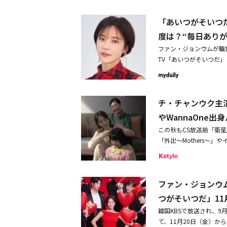
ッチしているといえるだ
し、それが楽しいんです
り、とうとう5年前の婚
ョル（原題）」も第1話を
婚約式を開き、集まった
のある状態の中にいるの
言するが。■関連サイト衛星劇場
「あいつがそいつ
（木）夜10時からスター
すそれは私自身です！」
います。ユン・ヒョンミ
on=index&id=27
めた学園ラブコメディ「恋
たい。そんな私には結婚
度は？“毎日ありが
影期間はトレーニングも
を抽選で2名様にプレゼ
位をキープした大ヒット
の企画チーム長。売れる
れないので、家でトレーニ
ファン・ジョンウムが職
した。※【応募方法】 Kst
ーティーな同級生ワン・
いる凄腕だ。もともと自
ます。感想をお聞かせく
TV「あいつがそいつだ
トをRTするだけ。奮ってご
どころはなんと言っても
抜くWEB漫画業界の裏
て撮影したものが、韓国
だから非婚主義者になっ
日（金） 11：00まで【参加条
仲人～」に続き、キラキ
う集まっては赤裸々なガ
こを上手くやれればとい
とから繰り広げられる、
ォローしていること。・
人役で登場するTHE B
賢い娘が自慢のミンジョ
しいです。ユン・ヒョン
近、書面インタビューを
事項に同意いただける方
「あいつがそいつだ」1
記者の仕事が忙しくて恋
うれしいことです。以前
チ・チャンウク主
つだ」の感想を聞かれる
決定させていただきます
でも人気のファン・ジョ
ロディ―として楽しめる
ても親切にしてください
て、ドラマが終わると同
者の方にはKstyle（＠
やWannaOne
インが2人の魅力的な男
ーが「結婚とはなにか？
さんにご挨拶できて、ワ
ができました。人生の喜
絡をさせていただきます。
はなく、前世を絡めた4
ヒロインを巡って対立す
作が続々
この秋もCS放送局「衛
「あいつがそいつだ」は
だはずの愛、非婚、前世
0となります。※DM（ダイレ
だ。見どころの一つは、
の運命はどっち！？～」
「外出～Mothers～
結局人間には愛が必要だ
を飾ることができて幸せ
おりませんと、お送りす
ソ・ジフンとの三角関係
ご紹介するのはソヌ製薬
つだ」「恋愛革命」、そ
すか？ユン・ヒョンミン
が大変だが楽しく撮影し
に関して、弊社が不適切
同性愛者と間違えられる
シュッとした男前だがど
白押し！ 人気アーティ
す。台本を読んでみて、
いつがそいつだ』を愛し
とさせていただきます。
まっていた因縁がどのよ
ヒョンジュは実は200
るのが、「朱豪（チュモ
に、監督に初めてお会い
ターがクールにさっぱり
当選発表は、当選者様へ
ス ダイアリー」他にも
ュに。そんなジウのミス
ファン・ジョンウ
～Mothers～」だ。こ
ファン・ジョンウム：私
それでより楽しく撮影す
当選通知後、指定の日時
も11月19日（木）か
ンが静かに熱演。これま
年5月に放送された全2
ので、ラブコメディを久
つがそいつだ」1
ョンジュについて「本当
関するお問い合せは受け
交通事故に。目が覚める
小児精神科医出身の検事
の悲劇が訪れ、その日の
ョンジュ、ユン・ヒョン
したり、恋愛すると思い
件は、予告なく変更する
韓国KBSで放送され、
人犯だと錯覚してしまう
歳の人気WEB漫画家。
人公の母親役をベテラン
ヒョンジュは仕事熱心な
してみる人々がほとんど
ません。※賞品の不具合
て、11月20日（金）
スだと錯覚しているユン
しているのに、身近すぎ
族という普遍的なものを
性だと思います。ただ、