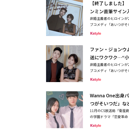
【終了しました】
王ファン・ジョンウムの
「彼女はキレイだった」
ンミン直筆サイン入
大人の女性の魅力と少女
ート
非婚主義者のヒロインが
目を集めている。そんな
ブコメディ「あいつがそ
企画チーム長ソ・ヒョン
ります。「結婚は選択の
えた彼女は、その3つの
婚主義者のウェブ漫画企
と決意する。だがそんな
ジョンウムさんが好演。
クに耐え、非婚主義を貫く
ファン・ジョンウ
の運命はどっち！？～」
ー。2004年にグルー
～」のソ・ジフンさんが
送にワクワク…“
「私の心が聞こえる？」
さんにインタビューを実
スTAKE2」「秘密」
非婚主義者のヒロインが
くれました。さらに、おふ
ジョンウムの恋愛日誌～
ブコメディ「あいつがそ
名様にプレゼントいたし
スまで様々なキャラクタ
る。「結婚は選択の一つ
そいつだ」日本での放送
てきた。本作では持ち前
義者のウェブ漫画企画チ
ウム＆ユン・ヒョンミン
表との出会いにときめい
ンウムが好演。カリスマ
そいつだ（原題）」11月
したり。大人女子ならで
Wanna One
どっち！？～」のユン・
ート放送：翌（木） 後1：30
彼女と泣いたり笑ったり
フンが演じている。この
つがそいつだ」な
dia Ltd. （C） 2020
は「非婚」「非婚」とは
撮影中のエピソードから
フン演出：チェ・ユンソ
チャンウクの「コ
11月のCS放送局「衛
ない生き方を選ぶ」とい
つがそいつだ」ファン・ジ
ジュは、締め切りを守ら
の学園ドラマ「恋愛革命
最近の韓国ではよく使わ
erをフォロー＆リツイー
に、水に溺れて昏睡状態
（原題）」、ブラックコ
りも結婚できるかもしれ
ンウム：ドラマの撮影現
てしまう。そのため、そ
が止まる先に」など多彩