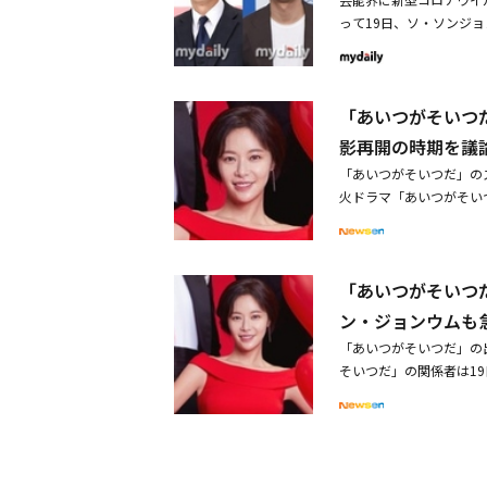
に、温かな感動と笑いを
ウは彼女の手を握り、今
い、クセの強い漫画家た
し、12月から本放送が
と言うのですが、そのセ
てもいいよ。待つよ。決
って19日、ソ・ソンジ
も話題作をまとめてアン
かり思っていた恋愛に、
なった経験があり、その
ム・ユジョン演じる変わ
ます。――お二人の第一
を下して」と言った。キ
2TV月火ドラマ「あい
セット～運命をさかのぼ
ホジュン（ソ・ヒョンチ
頃から非婚を夢見てきた
ィ番組も充実！ 10月はチョ
ョンミンさんは、今はし
た。自分のせいで3人が
けて、自主隔離をするこ
がよければ会いにゆきま
れてしまった。さらにこ
では親族・友人一同を招
N MEETING ～him～
ったんです。ヒョンミン
なたのせいではないよ」
論している。2次感染も
「アルゴン～隠された真
と言われた。それだけで
500円または年会費49
N」をアンコール放送が決
ン・ヒョンミン：お食事
ンジュに渡し、「前世で
「あいつがそいつ
ム・ウォネも新型コロナ
に！■放送情報＜日本初放
身のために特別に準備し
https://www.amazon.c
編」がスタート。ミャン
で、お会いしたときにヒ
した。続けて「僕の誕生
ホ・ドンウォンは、KBS
1：00ほか（8話連続
影再開の時期を議
の終盤にソ・ヒョンジュ
と韓国を代表する演技派俳優
緒にやりながら思ったの
る？ 結婚しなくてもい
「あいつがそいつだ」と
ジェヨン演出：ファン・
気を作るファン・ジウに
バイバルレースを繰り広
「あいつがそいつだ」のス
だなと感じました。ファ
以上結婚に意味はない」
ソソララソ」の出演者や
（原題）」 全8話11月1
にファン・ジウは後を追
10月はNCT 127、BTOB 
火ドラマ「あいつがそいつ
か？ファン・ジョンウム
ら。この人生では絶対こ
し、「撮影再開や放送開
放送）出演：オ・ナラ、
ョンジュさんは良い作家
B6IX、VERIVERY、GFR
査で、スタッフ全員が陰
いセリフを作り出すため
話した。これにソ・ヒョ
陣の安全確保と感染予防
出：チン・チャンギュ /
り、パーティーでの無礼
らは「PRODUCE X
う。俳優のソ・ソンジョ
世を信じる？「お姫様に
でいこう」と答えた。そ
者発生のニュースを受け
（木）放送スタート毎週（
開くまで待つと言ったが
イ・セジン、キム・ミンギ
控え、放送日や撮影日程
ン：前世のシーンを撮影
を祝福してファン・ジウ
主隔離を行っている。ソ
チョン・インソン、パク
揺さぶり、最終話に対す
スタート。ドラマもバラ
「あいつがそいつ
9日に陽性判定を受けた
美しくて。撮影しながら
か、人々に知らせるイベ
った。キム・ウォネは陽
リュ・ヨンジェ、キム・フ
送＞ドラマ「外出～Moth
なった濃厚接触者の俳優
敵だった記憶があります
か、そんな約束」と提案
ン・ジョンウムも
ラマ「昼と夜」の撮影を
ート毎週（金） 午後11
話）出演：ハン・ヘジン
影響で韓国で今月26日
ね。次回作では時代劇を
つになる代わりに、それ
したことが無いと伝えら
「あいつがそいつだ」の出
ョンミン、ソ・ジフン演出
リドラマ「VIP（原題）」
いつがそいつだ」の一部
も、最高の胸キュンシー
して認め、尊重して、今
ジョンがキム・ウォネと
そいつだ」の関係者は19
月26日（木）放送スター
ほか（2話連続放送）出
ジョンと同じ演劇に出演
と言って、ヒョンジュの
たが、安全のために撮影
していることが判明した
ンフン（THE BOYZ
ョ・イェジン、シン・ジェ
ドンウォンと接触したス
思います。ユン・ヒョン
ティストと密接に接触し
で、撮影が重なった濃厚
出：ソ・ジュワン「コンビ
放送＞ドラマ「謗法～運命
は、検査の結果が出るま
ブシーンがあるのですが
プアーティストは、陽性
なった。8月25日に韓
第1話先行放送※12月
週（月）～（金） 午前5
ンが温かく感じられました
メディ」の撮影が中断さ
係者は「現在、疫学調査
ン・ソンナ演出：イ・ミョン
ン・ドンイル、チョ・ミ
世があるとしたら自分は
は陰性判定を受けたが、
申し上げられると思う」
1：00～深夜1：00ほ