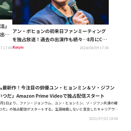
活」
アン・ボヒョンの初来日ファンミーティング
出演
を独占放送！過去の出演作も続々…8月にCS
ホームドラマチャンネルで大特集
7 17:00
2024/08/09 17:30
ム最新作！今注目の俳優ユン・ヒョンミン＆ソ・ジフン
だ」Amazon Prime Videoで独占配信スタート
Videoで7月1日より、ファン・ジョンウム、ユン・ヒョンミン、ソ・ジフン共演の韓
つだ」の独占配信がスタートする。生涯結婚しないと宣言したキャリアウー
の違う2人の男性。彼らの魅力に揺らぎ始めたヒロインの奮闘とスイートな
2021/07/02 18:00
絡めて描くラブコメディだ。女性の非婚というテーマを真正面からとらえた
人の今旬イケメンによるアタック合戦など見どころがいっぱい。ラブコメ女