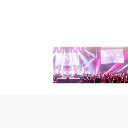
ャル番組「謗法スペシャル
宇宙人は信じていますが
Cドラマ「それでも僕ら
と「小」も公演の一時中
ジェ / 脚本：ナルペン
ラマ「安いです！千里馬マ
んね。ファン・ジョンウ
ラマスタッフと接触した
を務めるファン・ジョン
（木）アンコール一挙放送
（月）～（金） 午前5：
あるのですが、竜宮に住
マの協賛を進めていたス
インタビューの中止を発
ク、ナム・ジヒョン、キ
ョン・ヘソン、イ・スン
で、追い出されて人間に
定した。さらにJTBC
ラマ「あいつがそいつだ」
スギョン「天気がよければ
～正義か、悪か～」10月
だ」のドラマのタイトル
影に携わるすべての関係
＆ソ・ジフンら、新ドラマ
日 午前5：00～7：3
5：00～7：30（2話
したが、温かいドラマと
論した後に決定する予定
式コメント全文】こんにち
イ・ジェウク、イム・セ
ル演出：イ・ドンフン /
うタイトル自体は強烈で
は全員陰性撮影再開の時
に渡って行われる予定だ
隠された真実～」 全8話
（原題）」11月20日（金
おうち時間にオススメ「
イルス陽性判定19人は
キャンセルとなりました
連続放送）出演：キム・
放送）出演：ファン・ジ
ンをそれぞれ教えてくだ
したが、新型コロナウィ
ョンビン演出：イ・ユン
イ・ウンヨンドラマ「恋愛
てできませんでした。撮
ました。急遽変更したス
サイト衛星劇場ホームページ：http
0：00～11：00ほか
柄に入るので。撮影中は
す。つきましては、ご希
ヨン（宇宙少女）、アン
ン：オフの日はとにかく
りする形式の「書面イン
ル（原題）」11月29日（
私はドラマの撮影に入っ
かに絞って全社共通でお
話出演：チ・チャンウク
時に寝ると朝6時に目が
ます。
ュ＜バラエティ・イベントも続々放
ね。撮影に3週間くらい
N JAPAN」10月4日（
なります。――最近、お
T）密着番組「チョン・イル 
はありますか？ファン・
送、全3回）出演：チョ
に、生まれて初めて瞑想
送スタート 全4回毎週（
く好きなのですが、最近
ル、オ・デファン、アン・
ーニングマシーンを設置
コ・ヨンビンバラエティ番
た作品で、おうち時間に
送中10月4日 #462 NC
「サンガプ屋台」。冗談