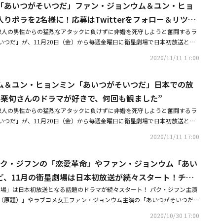
「あいつがそいつだ」ファン・ジョンウム＆ユン・ヒョ
魅力満載2021年後半、中島健人、小芝風花主演で放送される日本のドラマ
。その韓国版オリジナルでヒロインを演じていたのがファン・ジョンウム。
りポラを2名様に！応募はTwitterをフォロー＆リツイ
のような溌剌とした愛らしさを兼ね備えたファン・ジョンウムが、今また注
2人の男性からの猛烈なアタックに負けずに非婚を死守しようと奮闘するラ
ファン・ジョンウムが「あいつがそいつだ」で演じているのはWEB漫画の
いつだ」が、11月20日（金）から毎週金曜日に衛星劇場で日本初放送とな
ジュ、34歳。幼い頃に水に溺れて昏睡状態になったときに自分の前世が見
一つだ」という言葉が共感を得る現代において、愛とは何かを問う本作。非
恋がすべて悲惨な結果に終わっていたため、自分は生涯結婚しないで生きる
2020/11/11 17:00
画チーム長ヒョンジュを「彼女はキレイだった」などでお馴染みのファン・
彼女の心を揺るがす男性たちが登場。果たしてヒョンジュは彼らの猛アタッ
カリスマ性と抜群の経営手腕を持つ製薬会社の代表を「ケリョン仙女伝～恋
ことができるのか？2001年にガールズグループ「Sugar」としてデビュ
ム＆ユン・ヒョンミン「あいつがそいつだ」日本での放
のユン・ヒョンミンさんが、人気ウェブ漫画家を「コッパダン～恋する恋人
プ脱退後、女優に転向し、「明日に向かってハイキック」「ジャイアント」
演じています。この度、主演のファン・ジョンウムさんとユン・ヒョンミン
小栗旬さんのドラマが好きで、何回も観ました”
など数々のドラマに出演してきたファン・ジョンウム。その後も「フルハウ
施！ 撮影中のエピソードから日本で食べたいものまで、たっぷりと答えて
「キルミー・ヒールミー」「彼女はキレイだった」「恋のトリセツ～フンナムと
2人の男性からの猛烈なアタックに負けずに非婚を死守しようと奮闘するラ
たりからKstyleをご覧の皆さんにプレゼントも！ 直筆サイン入りポラを2
」など、話題作、ヒット作に次々に主演。ラブコメからシリアス、サスペン
いつだ」が、11月20日（金）から毎週金曜日に衛星劇場で日本初放送とな
ます。【インタビュー】ファン・ジョンウム＆ユン・ヒョンミン「あいつが
ーをたしかな演技力で演じ分けることから「カメレオン女優」の異名をとっ
だ」という言葉が共感を得る現代において、愛とは何かを問う本作。非婚主
にワクワク小栗旬さんのドラマが好きで、何回も観ました◆ファン・ジョン
2020/11/11 17:00
のチャーミングな個性を全開！ 勇ましく非婚主義を叫んだり、謎めいた代
ーム長ヒョンジュを「彼女はキレイだった」などでお馴染みのファン・ジョ
直筆サイン入りプレゼント概要は記事下をチェック！■放送情報「あいつが
たり、年下君からの愛の告白に戸惑ったり、前世の記憶に翻弄されて涙を流
性と抜群の経営手腕を持つ製薬会社の代表を「ケリョン仙女伝～恋の運命は
20日（金）から日本初放送スタート毎週（金） 後11：00～深1：30 （リピ
はのカッコよさと愛らしさでぐいぐいと物語を引っ張っていく。気がつけば
出身パク・ジフンの「恋愛革命」やファン・ジョンウム「あい
ヒョンミンが、人気ウェブ漫画家を「コッパダン～恋する恋人～」のソ・ジ
～4：00） ※2話連続放送2020年/韓国KBS/全16話Licensed by KBS Me
、その魅力にハマること請け合いだ。結婚とはなにか？最大のテーマ、それ
度、主演のファン・ジョンウムとユン・ヒョンミンにインタビューを実施！
ど、11月の衛星劇場は日本初放送が続々スタート！チ・
 KBS. All rights reserved出演：ファン・ジョンウム、ユン・ヒョンミン、ソ・ジ
結婚しないこと。似た言葉である「未婚」と比べると「自分の意志で結婚し
日本で食べたいものまで、たっぷりと答えてくれた。【プレゼント】「あい
ク脚本：イ・ウンヨン【あらすじ】ウェブ漫画の企画チーム長のソ・ヒョン
ンビニのセッピョル」1話先行放送も！
星劇場」は日本初放送となる話題のドラマが続々スタート！ パク・ジフン主演
うより積極的な意味合いを持つ。日本ではまだそれほど浸透していないが、
ョンウム＆ユン・ヒョンミン直筆サイン入りポラを2名様に！応募はTwitt
ない、クセの強い漫画家たちの管理に毎日大忙し。実はヒョンジュは幼い頃
（原題）」やラブコメ女王ファン・ジョンウム主演の「あいつがそいつだ
れる言葉だという。どこか結婚できないというニュアンスが漂う「未婚」よ
ト――ドラマの撮影を終えられましたが、近況を教えてください。ファン・ジョ
になった経験があり、そのときの夢の中での恋がすべて不幸な結果に終わっ
メディ推理劇「ミリオネア邸宅殺人事件」、韓国初のBLドラマ「君の視線
ないがあえてしない「非婚」のほうが、価値観の多様化した時代の空気にマ
場は本当に大変で、戦場のようです（笑）。その中で様々なことを学びます
2020/10/30 17:00
の頃から非婚を夢見てきたヒョンジュは、学生時代も男運がない人生を送
なジャンルが盛りだくさん！ さらにチ・チャンウクの「コンビニのセッピ