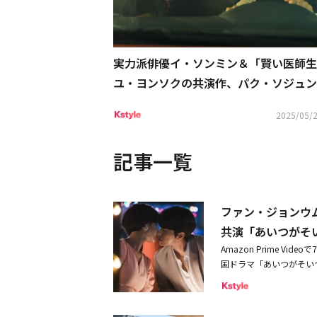
実力派俳優イ・ソンミン＆「賢い医師生
ユ・ヨンソクの共演作、パク・ソジュン
番組も！6月の衛星劇場に注目
2025/05/2
記事一覧
ファン・ジョンウ
共演「あいつがそいつ
Amazon Prime 
国ドラマ「あいつがそい
マンの前に現れたタイプ
恋模様を、前世の記憶を
今日的なストーリー、2