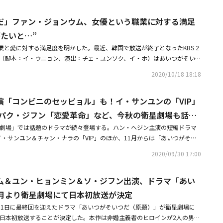
ろう。「あいつがそいつだ」のヒロイン、ヒョンジュは1話で華やかな野外
。いろんな経験もできますし感動することもたくさんあります。常に緊張感
約式では親族・友人一同を招待して非婚式を開催。非婚の道を歩むことを宣
先行放送！Wanna One出身パク・ジフン主演「恋愛革命」11月26日
家族や友人の前で「今から私が死ぬまで信じて愛するパートナーを紹介しま
で、家で掃除をするだけで幸福な気持ちになります。最近は掃除をよくして
「あいつがそいつだ」ページ：https://www.eigeki.com/series?acti
だ」ファン・ジョンウム、女優という職業に対する満足
トするのが、Wanna One出身のパク・ジフンが主演に抜擢されて話題を集
と高らかに宣言する。「自分の夢のために生きたい。やりたいことを追求し
ン：私は撮影期間に寝れなかった分、まとめて寝ています（笑）。それに撮
067&category_id=5◆ファン・ジョンウム＆ユン・ヒョンミン直筆サイン入りポラ
愛革命」。原作は7年ものあいだ「NAVERのウェブトゥーン木曜日」で1
する理由が見当たらない」というのだ。ヒョンジュの仕事はWEB漫画業界
たいと…”
できなかったので、最近また始めました。コロナの影響で外にはあまり出ら
ント◆※プレゼントは終了しました。たくさんのご応募ありがとうございま
漫画で、高校一年生のコン・ジュヨンとジュヨンが一目惚れしたクールビュ
漫画を発掘し、締め切りを守らない作家たちを管理し、ヒット作を連発して
ングしています。――「あいつがそいつだ」が11月から衛星劇場で放送され
業と愛に対する満足度を明かした。最近、韓国で放送が終了となったKBS 2
yle公式Twitterアカウント「＠Kstyle_news」をフォロー＆コチラのツイー
ジャリムの恋が、軽めのギャグも入りつつ、ゆる～いタッチで描かれる。見
分が作家志望で今もその夢はあきらめていないという設定で、生き馬の目を
ださい。ファン・ジョンウム：すごく感謝しています。こうやってがんばっ
」（脚本：イ・ウニョン、演出：チェ・ユンソク、イ・ホ）はあいつがそいつ
応募ください。【応募期間】2020年11月11日（水） 17：00 ～ 11月13
、おかっぱ頭で子犬のように可愛いパク・ジフン！ 「コッパダン～恋する
側が覗けるのも面白い。そんなヒョンジュには3人の親友がいて、しょっちゅ
だけでなく海外の方にも観て頂けるなんてすごく楽しみですし、もっとあそ
たある女性がある日、相反される魅力の2人の男からアプローチを受けるこ
件】・TwitterでKstyle公式Twitterアカウント（＠Kstyle_news） をフ
ラと光り輝くオーラに釘付けになること間違いなし！ さらにジュヨンの友
ールズトークを繰り広げている。大学卒業後すぐに結婚して稼ぎのいい夫と
2020/10/18 18:18
う心残りもありますが（笑）。とにかくたくさんの方々に観て頂けたらうれ
ギリギリの非婚主義死守ラブコメディドラマだ。ファン・ジョンウムは最
日本に居住されている方（賞品配送先が日本国内の方）・応募に関する注意
OYZのヨンフンの際立つカッコよさも要チェック！ファン・ジョンウム最新作
ン。離婚した元夫とも若い彼氏とも付き合っている恋愛至上主義者のジナ。
ミン：韓国で撮ったドラマが海外で放送されるなんて、俳優としてはとても
通じて総合編成チャンネルJTBC「サンガプ屋台」に続いて「あいつがそい
【当選発表について】・プレゼントの当選については、厳正なる抽選の上、
1月20日（金）からは「彼女はキレイだった」「サンガプ屋台」などで日本
人ができないヨンウン。「セックス・アンド・ザ・シティ」の韓国最新版パ
日本に行ったときに、私のことに気づいてくださった方々がいて、皆さんと
演「コンビニのセッピョル」も！イ・サンユンの「VIP」
と「『サンガプ屋台』が事前制作だったので冬に撮影したのに春に放送され
。・プレゼントはお選びいただけませんので、予めご了承ください。・当選
ンウム主演最新作「あいつがそいつだ」を日本初放送する。非婚主義のヒロ
と同時に、立場も境遇も考え方も違う彼女たちのそれぞれのサイドストーリ
ました。とても心が温かくなりましたね。こうやって作品を通して日本の皆
時に『あいつがそいつだ』がすぐ放送されて、空白なしに視聴者に会うこと
Kstyle_news）のアカウントよりDM（ダイレクトメッセージ） にて当選のご連
出身パク・ジフン「恋愛革命」など、今秋の衛星劇場も話題
性の猛アタックに負けずに非婚を死守しようとする物語。単なるラブコメで
」を考えさせてくれる。ビジュアル最高！イケメン2人のいい男対決そんな
クワクしています。出演を決めた理由「ラブコメディをやってみたかった」――
怒哀楽と人々が生きる物語を描いた『サンガプ屋台』と、誰でも一度は悩ん
・プレゼントに関するDM/メンションでのご連絡は、平日10：00～18：3
代にわたるラブストーリーが展開し、愛とは何かを考えさせられるドラマ
るのは、ユン・ヒョンミンとソ・ジフン。2018年の「ケリョン仙女伝～恋
星劇場」では話題のドラマが続々登場する。ハン・ヘジン主演の短編ドラマ
どんなドラマですか？ファン・ジョンウム：非婚をテーマにしていますが、
について語る『あいつがそいつだ』がそれぞれ違う魅力で愛され、有終の美
クトメッセージ）は、Kstyle（＠Kstyle_news） をフォローいただいて
主人公をめぐる製薬会社社長役のユン・ヒョンミンと魅力的な年下男子役の
でもライバルを演じた2人が再共演！ またまた恋の火花をまき散らす！まず
」やイ・サンユン＆チャン・ナラの「VIP」のほか、11月からは「あいつがそい
という愛のドラマだと思います。――今作に出演することを決めた理由はなんで
でした」と伝えた。続いて「両方ともスタッフと監督、脚本家、俳優の方々
ることができませんので、ご注意ください。【注意事項】※本キャンペーン
。同居することになってしまったユン・ヒョンミンとソ・ジフンが主人公に
の代表ファン・ジウ 。頭脳明晰、冷静沈着、強いカリスマ性を誇る37歳。
してチ・チャンウクの「コンビニのセッピョル」などなど話題のドラマが目
：ラブコメディというジャンルをやってみたいという気持ちがあったんで
たので、放送が終わった今も余韻が残っています。『サンガプ屋台』と『あ
な行為がされていると判断いたしましたアカウントは、キャンペーン対象外
2020/09/30 17:00
エピソードをはじめ、所々に笑えるシーンが散りばめられている。前世で絡
こか寂し気で、女性に無関心なためゲイの噂が立つこともある人物。ジウと
ストが出演するバラエティ番組も要チェックだ。まず10月に日本初放送され
すごく爽やかな感じがして良かったんです。それで出演を決めました。それ
、応援していただいた視聴者の方々に心より感謝します。両方ともキャラク
※弊社は、ご応募者のツイート内容については一切の責任を負いません。※
うに解けていくのかも見逃せないポイントだ。ユン・シユン主演「サイコパ
年も前から縁があったのだ。前世の記憶があるジウは、現世で出会うヒョンジ
ン）」「がんばれ！クムスン」でおなじみの女優ハン・ヘジン主演作「外出
したときにすごくいい人だなと思い、一緒にやってみたいと思ったんです。
とした発言をする能動的なキャラクターだったという部分が似ていますが、
の当選のご連絡をもってかえさせていただきますので、ご了承ください。※
コメディ作品では、ユン・シユン主演の「サイコパス ダイアリー（原題）」
テリアスな魅力を、元プロ野球選手という異色の肩書を持つユン・ヒョンミ
ム＆ユン・ヒョンミン＆ソ・ジフン出演、ドラマ「あい
のドラマは「愛の不時着」などで知られるSTUDIO DRAGONが制作し、tvNで今
は前作の「サンガプ屋台」という作品でお店の女将という強めの役柄だった
ることができました」と付け加えた。彼女は「あいつがそいつだ」のソ・ヒ
までにご連絡がない場合、当選を無効とさせていただきます。※当選結果に
ら放送スタート。偶然殺人事件を目撃した主人公がその現場から逃げる途中で
でに「いとしのクム・サウォル」の建設会社の後継者や、「魔女の法廷」の
話のスペシャルドラマ。平凡な日常を生きるワーキングマザーと家族に突然
しぶりにやってみたかったんです。――ファン・ジョンウムさんが演じたソ・ヒ
1月より衛星劇場にて日本初放送が決定
に一生懸命に生きる人物です。すべての人が目標を決めて夢に向かって仕事
付けておりませんので、ご了承ください。※当キャンペーンの掲載内容や条
と殺人過程が記録されたダイアリーを手にしていた主人公は、自分が連続殺
などを演じてきた彼の新たな代表作となった。対するパク・ドギョムは28
真実に立ち向かう母と娘の姿が繊細に描かれている。ハン・ヘジン演じる主
ミンさんが演じたファン・ジウはどんな人物ですか？ファン・ジョンウム：
ません。与えられた仕事だから一生懸命にし、夢は心の隅に置いてたまに出
場合がございます。あらかじめご了承ください。※当選の権利の譲渡はでき
9月1日に最終回を迎えたドラマ「あいつがそいつだ（原題）」が衛星劇場に
というストーリー。サスペンス要素もありつつ、大真面目で自分をサイコパ
ヒョンジュとは幼なじみで姉弟のように育ってきた。ヌナ（お姉さん）を愛
のキム・ミギョンが演じており、二人の演技派女優の共演が見どころだ。家
女性です。といってもめげたりはしない、自分の仕事を精一杯やる現代の女
でしょう。ヒョンジュのそのような姿がよかったんです。一生懸命に仕事し
・破損に関する責任は一切負いかねます。※キャンペーン参加にあたって
から日本初放送することが決定した。本作は非婚主義者のヒロインが2人の男性
・シユンの演技に爆笑必至！ お人好しの男とサイコパスを、まるで一人二
て想いを秘めるしかない年下男子のまなざしがなんとも切なく、癒し系の笑
テーマにした、涙なしでは観られない感動作だ。10月20日からはチャン・
前世で無意識にうちに何故かわからない理由で非婚を追求することになって