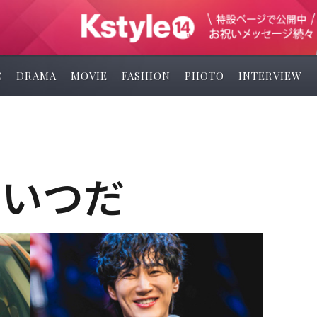
C
DRAMA
MOVIE
FASHION
PHOTO
INTERVIEW
そいつだ